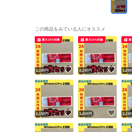
この商品をみている人にオススメ
最大10%対象
最大10%対象
最
いいね！
いいね
2,100
円
2,150
円
1,200
いいね！
いいね
2,150
円
1,200
円
2,150