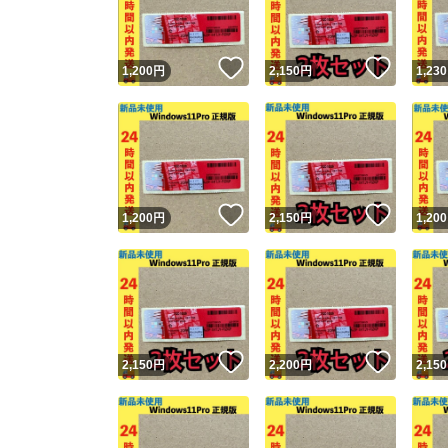
他フ
いいね！
いいね
1,200
円
2,150
円
1,230
スピード
※このバッ
スピ
いいね！
いいね
1,200
円
2,150
円
1,200
スピ
安心
いいね！
いいね
2,150
円
2,200
円
2,150