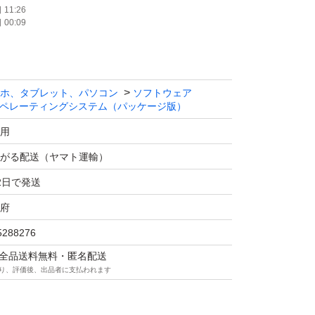
11:26
00:09
ホ、タブレット、パソコン
ソフトウェア
ペレーティングシステム（パッケージ版）
用
がる配送（ヤマト運輸）
2日で発送
府
5288276
マは全品送料無料・匿名配送
り、評価後、出品者に支払われます