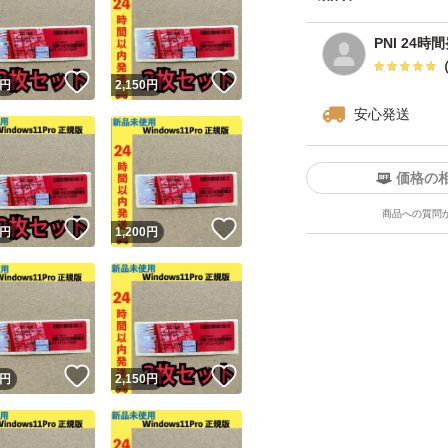
PNI 24時
！
いいね！
いいね！
円
2,150
円
安心発送
価格の
商品への質問
！
いいね！
いいね！
円
1,200
円
！
いいね！
いいね！
円
2,150
円