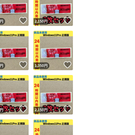
商品情報コピー機
リマ実績◯+
このユーザーは他フリマサービスでの取引実績があります
！
いいね！
いいね！
円
2,150
円
出品ページへ
&安心発送
キャンセル
ジは実績に基づく表示であり、発送を保証しているものではありません
このユーザーは高頻度で24時間以内＆設定した発送日数内に
ード＆安心発送
ます
！
いいね！
いいね！
円
1,350
円
ード発送
このユーザーは高頻度で24時間以内に発送しています
発送
このユーザーは設定した発送日数内に発送しています
！
いいね！
いいね！
円
2,150
円