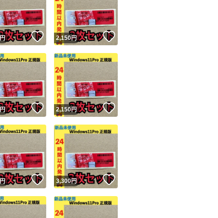
！
いいね！
いいね！
円
2,150
円
ユーザーの実績について
！
いいね！
いいね！
円
2,150
円
o!フリマが定めた一定の基準を満たしたユーザーにバッジを付与しています
出品者
この商品の情報をコピーします
取引出品者
Yahoo!フリマの基準をクリアした安心・安全なユーザーです
！
いいね！
いいね！
商品画像の
無断転載は禁止
されています
円
3,300
円
コピーされた情報は
必ずご自身の商品に合わせて編集
してください
コピーは
1商品につき1回
です
実績◯+
このユーザーはYahoo!フリマの取引を完了させた実績があり