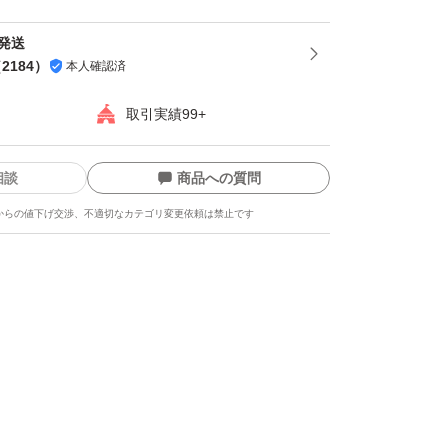
間発送
（
2184
）
本人確認済
取引実績99+
相談
商品への質問
からの値下げ交渉、不適切なカテゴリ変更依頼は禁止です