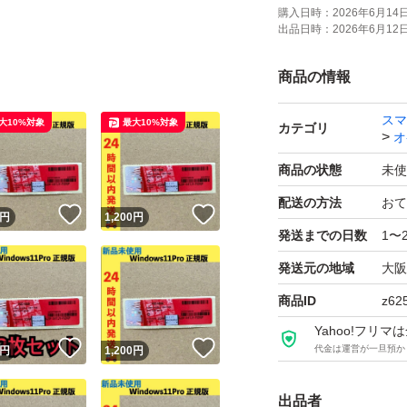
購入日時：
2026年6月14日 
出品日時：
2026年6月12日 
商品の情報
スマ
大10%対象
最大10%対象
カテゴリ
オ
商品の状態
未使
配送の方法
おて
！
いいね！
いいね！
円
1,200
円
発送までの日数
1〜
発送元の地域
大阪
商品ID
z62
Yahoo!フリ
！
いいね！
いいね！
代金は運営が一旦預か
円
1,200
円
出品者