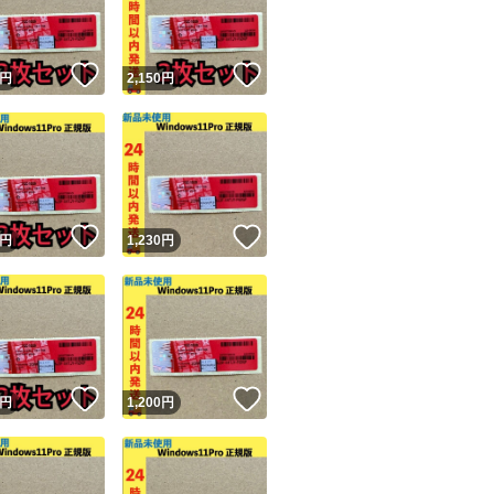
商品情報コピー機
リマ実績◯+
このユーザーは他フリマサービスでの取引実績があります
！
いいね！
いいね！
円
2,150
円
出品ページへ
&安心発送
キャンセル
ジは実績に基づく表示であり、発送を保証しているものではありません
このユーザーは高頻度で24時間以内＆設定した発送日数内に
ード＆安心発送
ます
！
いいね！
いいね！
円
1,230
円
ード発送
このユーザーは高頻度で24時間以内に発送しています
発送
このユーザーは設定した発送日数内に発送しています
！
いいね！
いいね！
円
1,200
円