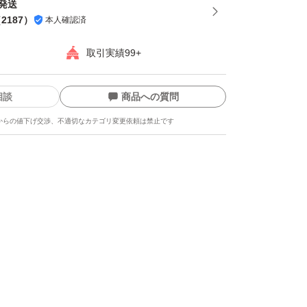
間発送
（
2187
）
本人確認済
取引実績99+
相談
商品への質問
からの値下げ交渉、不適切なカテゴリ変更依頼は禁止です