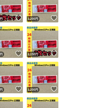
！
いいね！
いいね！
円
1,200
円
ユーザーの実績について
！
いいね！
いいね！
円
2,150
円
o!フリマが定めた一定の基準を満たしたユーザーにバッジを付与しています
出品者
この商品の情報をコピーします
取引出品者
Yahoo!フリマの基準をクリアした安心・安全なユーザーです
！
いいね！
いいね！
商品画像の
無断転載は禁止
されています
円
1,200
円
コピーされた情報は
必ずご自身の商品に合わせて編集
してください
コピーは
1商品につき1回
です
実績◯+
このユーザーはYahoo!フリマの取引を完了させた実績があり