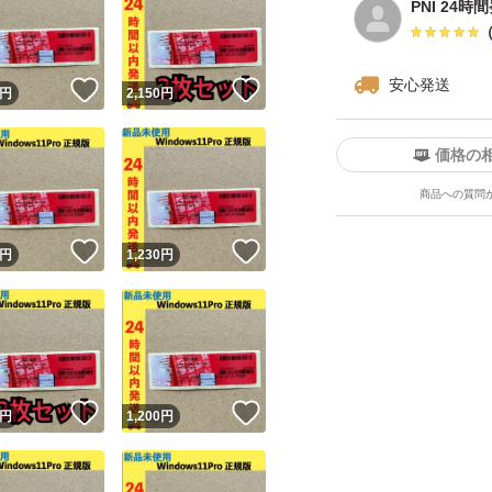
PNI 24時
安心発送
！
いいね！
いいね！
円
2,150
円
価格の
商品への質問
！
いいね！
いいね！
円
1,230
円
！
いいね！
いいね！
円
1,200
円