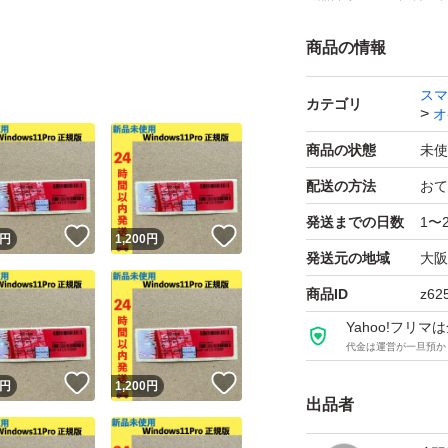
商品の情報
スマ
カテゴリ
オ
商品の状態
未使
配送の方法
おて
発送までの日数
1〜
！
いいね！
いいね！
円
1,200
円
発送元の地域
大阪
商品ID
z62
Yahoo!フリ
代金は運営が一旦預か
！
いいね！
いいね！
円
1,200
円
出品者