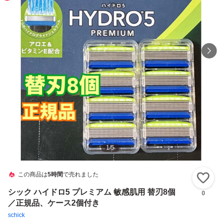
1
/
5
この商品は
5時間
で売れました
い
シック ハイドロ5 プレミアム 敏感肌用 替刃8個
0
／正規品、ケース2個付き
schick