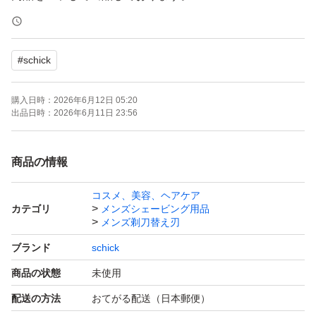
4個入りケース2個付きです。
#
schick
ハイドロシリーズの敏感肌用です。
シックシリーズは全て互換性がありますので
購入日時：
2026年6月12日 05:20
他のシックシリーズ本体にも替刃は適用できます。
出品日時：
2026年6月11日 23:56
■アロエ+ビタミンE配合／肌への摩擦を軽減
商品の情報
■ウォータースルー構造／洗い流し簡単
コスメ、美容、ヘアケア
■フリップ式トリマー／細かい部分まで整えられる
カテゴリ
メンズシェービング用品
■スキンガード付5枚刃／ヒリヒリから肌を守る
メンズ剃刀替え刃
■皮膚科医のテスト済み
ブランド
schick
商品の状態
未使用
ゾーリゾーリと剃りまくって下さい！
配送の方法
おてがる配送（日本郵便）
ヾ(⌒(_*・ω・)_ 毛を刈られたの羊のように！