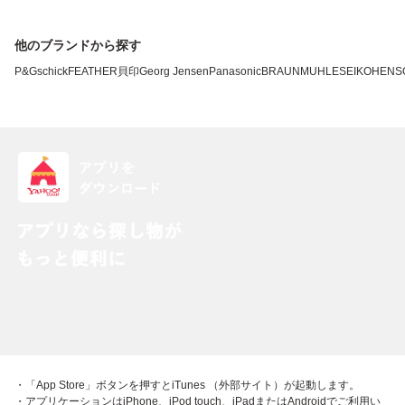
他のブランドから探す
P&G
schick
FEATHER
貝印
Georg Jensen
Panasonic
BRAUN
MUHLE
SEIKO
HENS
・「App Store」ボタンを押すとiTunes （外部サイト）が起動します。
・アプリケーションはiPhone、iPod touch、iPadまたはAndroidでご利用い