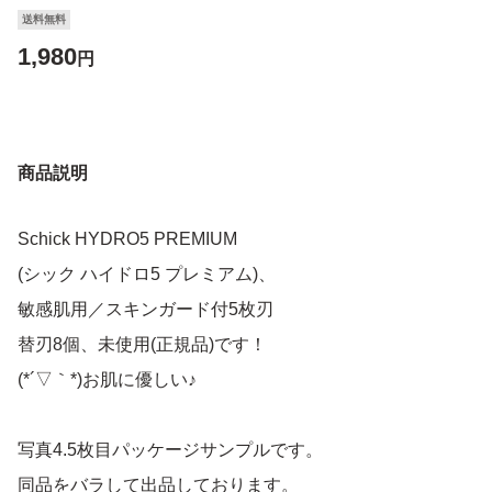
送料無料
1,980
円
商品説明
Schick HYDRO5 PREMIUM
(シック ハイドロ5 プレミアム)、
敏感肌用／スキンガード付5枚刃
替刃8個、未使用(正規品)です！
(*´▽｀*)お肌に優しい♪
写真4.5枚目パッケージサンプルです。
同品をバラして出品しております。