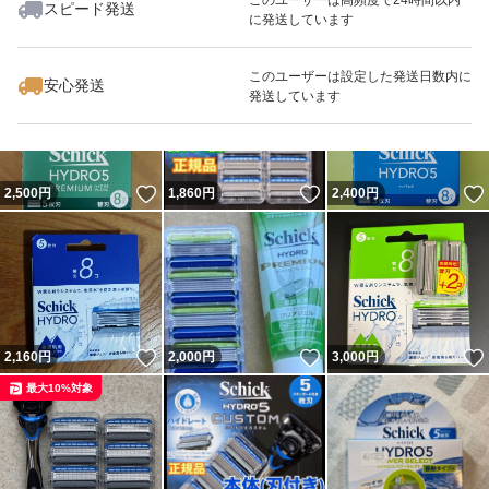
スピード発送
に発送しています
#髭剃り
いいね！
いいね！
1,600
円
2,698
円
2,380
円
#ヒゲ
このユーザーは設定した発送日数内に
安心発送
発送しています
#ホルダー
#シェービング
#敏感肌
いいね！
いいね！
2,500
円
1,860
円
2,400
円
#敏感
#5枚刃
いいね！
いいね！
2,160
円
2,000
円
3,000
円
最大10%対象