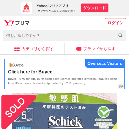
ログイン
カテゴリから探す
ブランドから探す
Overseas Visitors
Click here for Buyee
Buyee - A multilingual purchasing agent service operated by tenso, featuring items
from JDirectItems Fleamarket (provided by LY Corporation)