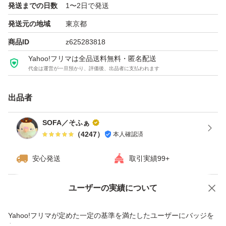
発送までの日数
1〜2日で発送
発送元の地域
東京都
☆お品の特性です
商品ID
z625283818
製品の仕様上、剃刃部分またはケース内に白い粉末状のも
Yahoo!フリマは全品送料無料・匿名配送
のが付着する場合がございますが、水に触れると溶けだす
代金は運営が一旦預かり、評価後、出品者に支払われます
ジェル部分の一部が粉末化し付着している物の為、使用上
問題は御座いません
出品者
SOFA／そふぁ
☆梱包、配送に関しまして
（
4247
）
本人確認済
売値を抑える為、下記簡易梱包です。
替刃ケース2つをまるっと緩衝材で包み
安心発送
取引実績99+
→PE袋にて密閉し
ユーザーの実績について
→硬めの袋に入れ発送致します
価格の相談
商品への質問
ご了承の上ご検討下さいませ！
商品への質問からの値下げ交渉、不適切なカテゴリ変更依頼は禁止です
Yahoo!フリマが定めた一定の基準を満たしたユーザーにバッジを
※替刃ケースの裏側、最初から空いている状態です