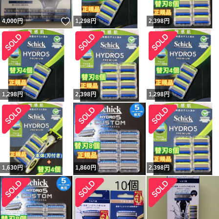
いいね！
4,000
円
1,298
円
2,398
円
1,298
円
2,398
円
1,298
円
1,630
円
1,860
円
2,398
円