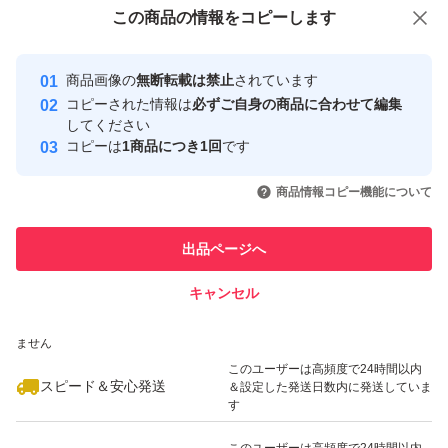
付与しています
この商品をみている人にオススメ
この商品の情報をコピーします
安心取引出品者
最大10%対象
最大10%対象
緩衝材、PE袋、封筒、
Yahoo!フリマの基準をクリアした安
安心取引出品者
商品画像の
無断転載は禁止
されています
心・安全なユーザーです
これらも全て新品でお包みします
コピーされた情報は
必ずご自身の商品に合わせて編集
取引実績
してください
コピーは
1商品につき1回
です
金土日祝日にご購入された場合、
このユーザーはYahoo!フリマの取
取引実績◯+
いいね！
いいね！
2,398
円
1,298
円
3,498
円
引を完了させた実績があります
翌郵便局営業日以降の発送となります
商品情報コピー機能について
最大10%対象
最大10%対象
このユーザーは他フリマサービス
他フリマ実績◯+
出品ページへ
#コストコ
での取引実績があります
#Costco
キャンセル
スピード&安心発送
#シック
いいね！
いいね！
1,630
※このバッジは実績に基づく表示であり、発送を保証しているものではあり
円
2,500
円
2,750
円
ません
#ハイドロ
このユーザーは高頻度で24時間以内
#プレミアム
スピード＆安心発送
＆設定した発送日数内に発送していま
す
#ジェルプール
#カミソリ
このユーザーは高頻度で24時間以内