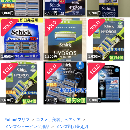
1,860
円
2,500
円
1,700
円
1,650
円
1,200
円
1,630
円
1,630
円
2,160
円
3,380
円
Yahoo!フリマ
コスメ、美容、ヘアケア
メンズシェービング用品
メンズ剃刀替え刃