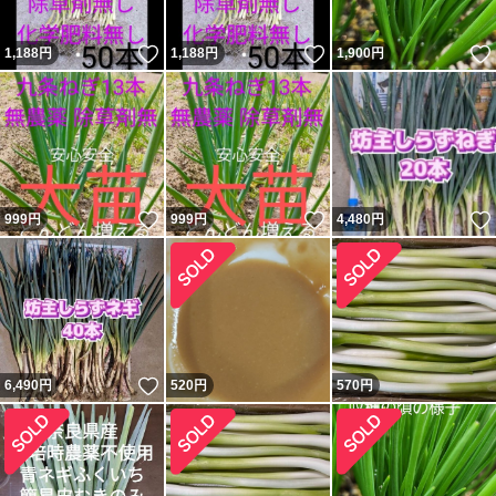
いいね！
いいね！
1,188
円
1,188
円
1,900
円
いいね！
いいね！
999
円
999
円
4,480
円
いいね！
6,490
円
520
円
570
円