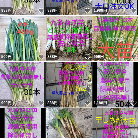
いいね！
いいね！
888
円
888
円
1,988
円
いいね！
いいね！
500
円
888
円
999
円
いいね！
いいね！
999
円
888
円
1,188
円