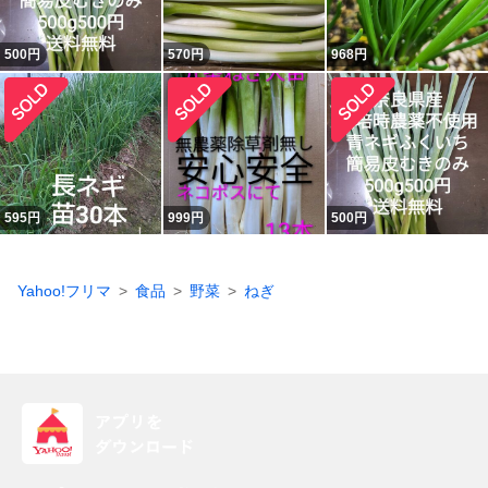
500
円
570
円
968
円
595
円
999
円
500
円
Yahoo!フリマ
食品
野菜
ねぎ