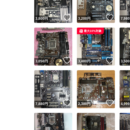
いいね！
いいね
3,800
円
3,200
円
7,980
最大10%対象
いいね！
いいね
3,050
円
3,480
円
3,500
いいね！
いいね
7,880
円
2,380
円
4,999