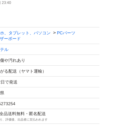
23:40
ホ、タブレット、パソコン
PCパーツ
ザーボード
テル
傷や汚れあり
がる配送（ヤマト運輸）
2日で発送
県
5273254
マは全品送料無料・匿名配送
り、評価後、出品者に支払われます