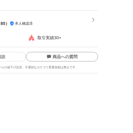
（
85
）
本人確認済
取引実績30+
相談
商品への質問
からの値下げ交渉、不適切なカテゴリ変更依頼は禁止です