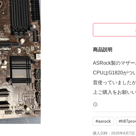
商品説明
ASRock製のマザー
CPUはG1820が
昔使っていました
上ご購入をお願い
#
asrock
#
h87pro
購入日時：
2026年8月7日 