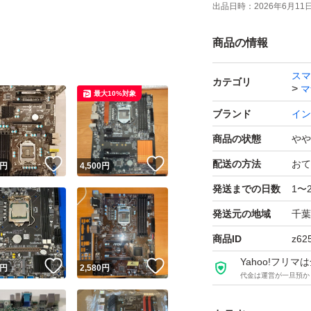
出品日時：
2026年6月11日 
商品の情報
スマ
カテゴリ
マ
最大10%対象
ブランド
イン
商品の状態
やや
！
いいね！
いいね！
配送の方法
おて
円
4,500
円
発送までの日数
1〜
発送元の地域
千葉
商品ID
z62
Yahoo!フリ
！
いいね！
いいね！
円
2,580
円
代金は運営が一旦預か