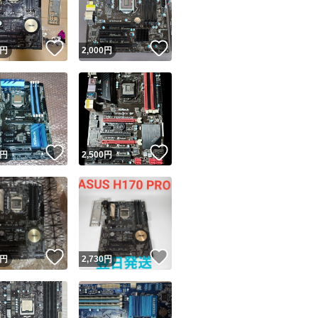
商品情報コピー機
リマ実績◯+
このユーザーは他フリマサービスでの取引実績があります
！
いいね！
いいね！
円
2,000
円
出品ページへ
&安心発送
キャンセル
ジは実績に基づく表示であり、発送を保証しているものではありません
このユーザーは高頻度で24時間以内＆設定した発送日数内に
ード＆安心発送
ます
！
いいね！
いいね！
円
2,500
円
ード発送
このユーザーは高頻度で24時間以内に発送しています
発送
このユーザーは設定した発送日数内に発送しています
！
いいね！
いいね！
円
2,730
円