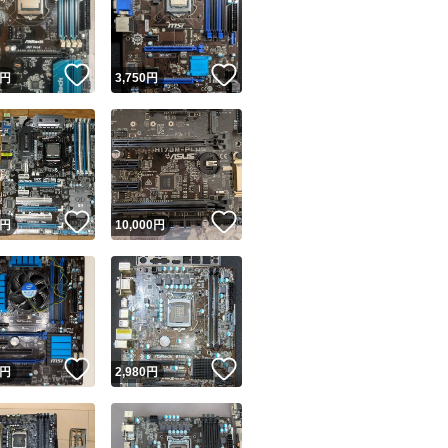
！
いいね！
いいね！
円
3,750
円
ユーザーの実績について
！
いいね！
いいね！
円
10,000
円
o!フリマが定めた一定の基準を満たしたユーザーにバッジを付与しています
出品者
この商品の情報をコピーします
取引出品者
Yahoo!フリマの基準をクリアした安心・安全なユーザーです
！
いいね！
いいね！
商品画像の
無断転載は禁止
されています
円
2,980
円
コピーされた情報は
必ずご自身の商品に合わせて編集
してください
コピーは
1商品につき1回
です
実績◯+
このユーザーはYahoo!フリマの取引を完了させた実績があり