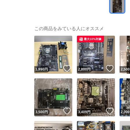
この商品をみている人にオススメ
最大10%対象
いいね！
いいね
1,990
円
2,800
円
2,500
いいね！
いいね
3,500
円
3,409
円
2,000