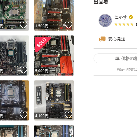
出品者
にゃす
！
いいね！
いいね！
円
1,500
円
安心発送
価格の
！
いいね！
商品への質問
円
5,000
円
！
いいね！
いいね！
円
4,100
円