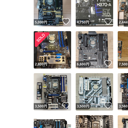
いいね！
いいね
5,000
円
4,750
円
2,444
いいね
2,800
円
6,600
円
7,500
Yaho
安心取引
安心
いいね！
いいね
3,500
円
3,500
円
3,560
取引実績
取引