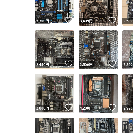
他フ
いいね！
いいね
5,300
円
3,409
円
2,500
スピード
※このバッ
スピ
いいね！
いいね
2,450
円
2,500
円
2,290
スピ
安心
いいね！
いいね
2,000
円
4,200
円
2,990