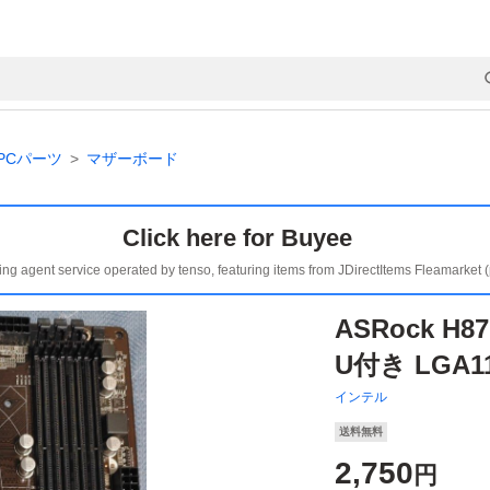
PCパーツ
マザーボード
Click here for Buyee
ing agent service operated by tenso, featuring items from JDirectItems Fleamarket 
ASRock H
U付き LGA1
インテル
送料無料
2,750
円