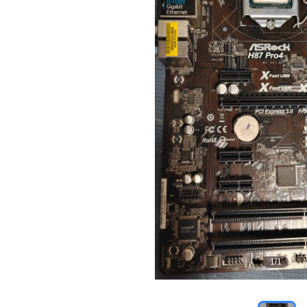
1
/
1