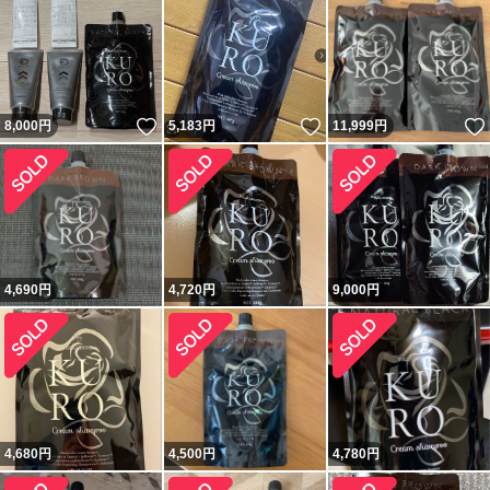
いいね！
いいね！
8,000
円
5,183
円
11,999
円
4,690
円
4,720
円
9,000
円
4,680
円
4,500
円
4,780
円