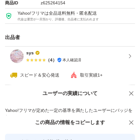
商品ID
z625264154
Yahoo!フリマは全品送料無料・匿名配送
代金は運営が一旦預かり、評価後、出品者に支払われます
出品者
sys
（
4
）
本人確認済
スピード＆安心発送
取引実績1+
ユーザーの実績について
価格の相談
商品への質問
商品への質問からの値下げ交渉、不適切なカテゴリ変更依頼は禁止です
Yahoo!フリマが定めた一定の基準を満たしたユーザーにバッジを
付与しています
この商品をみている人にオススメ
この商品の情報をコピーします
安心取引出品者
最大10%対象
最大10%対象
最大10%対象
Yahoo!フリマの基準をクリアした安