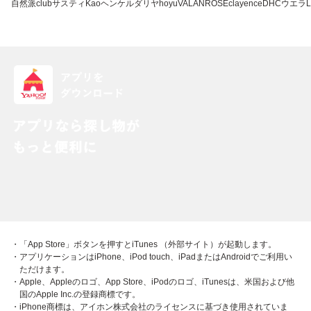
自然派clubサスティ
Kao
ヘンケル
ダリヤ
hoyu
VALANROSE
clayence
DHC
ウエラ
L
・「App Store」ボタンを押すとiTunes （外部サイト）が起動します。
・アプリケーションはiPhone、iPod touch、iPadまたはAndroidでご利用い
ただけます。
・Apple、Appleのロゴ、App Store、iPodのロゴ、iTunesは、米国および他
国のApple Inc.の登録商標です。
・iPhone商標は、アイホン株式会社のライセンスに基づき使用されていま