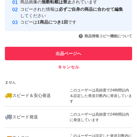
安心取引出品者
商品画像の
無断転載は禁止
されています
心・安全なユーザーです
コピーされた情報は
必ずご自身の商品に合わせて編集
取引実績
してください
コピーは
1商品につき1回
です
このユーザーはYahoo!フリマの取
取引実績◯+
いいね！
いいね！
4,770
円
4,720
円
4,690
円
引を完了させた実績があります
商品情報コピー機能について
最大10%対象
最大10%対象
このユーザーは他フリマサービス
他フリマ実績◯+
出品ページへ
での取引実績があります
キャンセル
スピード&安心発送
いいね！
いいね！
4,780
※このバッジは実績に基づく表示であり、発送を保証しているものではあり
円
4,399
円
4,778
円
ません
最大10%対象
このユーザーは高頻度で24時間以内
スピード＆安心発送
＆設定した発送日数内に発送していま
す
このユーザーは高頻度で24時間以内
スピード発送
に発送しています
いいね！
いいね！
4,779
円
4,780
円
4,780
円
最大10%対象
このユーザーは設定した発送日数内に