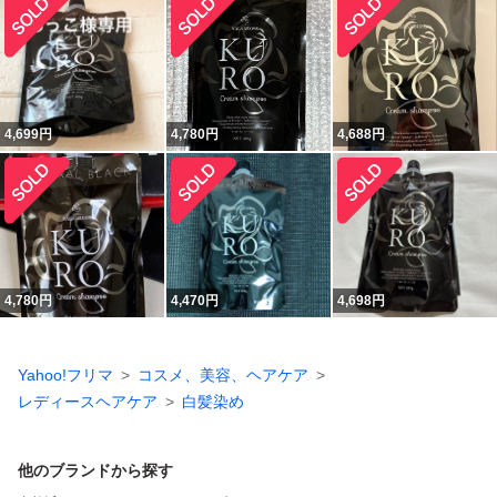
4,699
円
4,780
円
4,688
円
4,780
円
4,470
円
4,698
円
Yahoo!フリマ
コスメ、美容、ヘアケア
レディースヘアケア
白髪染め
他のブランドから探す