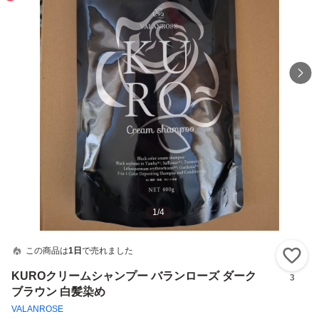
1
/
4
この商品は
1日
で売れました
い
KUROクリームシャンプー バランローズ ダーク
3
ブラウン 白髪染め
VALANROSE