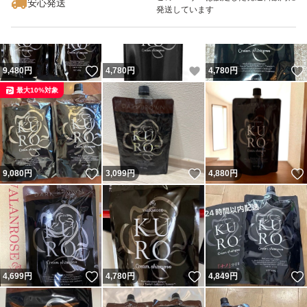
安心発送
発送しています
いいね！
いいね！
9,480
円
4,780
円
4,780
円
最大10%対象
いいね！
いいね！
9,080
円
3,099
円
4,880
円
いいね！
いいね！
4,699
円
4,780
円
4,849
円