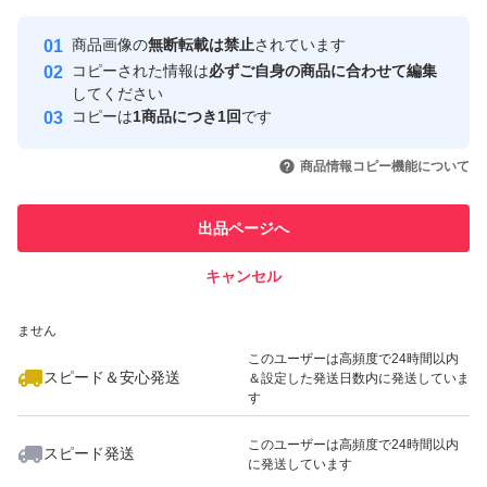
最大10%対象
Yahoo!フリマの基準をクリアした安
安心取引出品者
商品画像の
無断転載は禁止
されています
心・安全なユーザーです
コピーされた情報は
必ずご自身の商品に合わせて編集
取引実績
してください
コピーは
1商品につき1回
です
このユーザーはYahoo!フリマの取
取引実績◯+
いいね！
いいね！
12,500
円
16,000
円
14,000
円
引を完了させた実績があります
商品情報コピー機能について
最大10%対象
このユーザーは他フリマサービス
他フリマ実績◯+
出品ページへ
での取引実績があります
キャンセル
スピード&安心発送
いいね！
いいね！
13,980
※このバッジは実績に基づく表示であり、発送を保証しているものではあり
円
12,498
円
11,800
円
ません
このユーザーは高頻度で24時間以内
スピード＆安心発送
＆設定した発送日数内に発送していま
す
このユーザーは高頻度で24時間以内
スピード発送
に発送しています
いいね！
いいね！
7,300
円
8,500
円
18,200
円