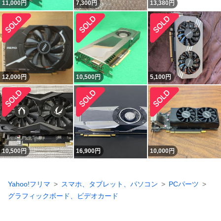
11,000
円
7,300
円
13,380
円
12,000
円
10,500
円
5,100
円
10,500
円
16,900
円
10,000
円
Yahoo!フリマ
スマホ、タブレット、パソコン
PCパーツ
グラフィックボード、ビデオカード