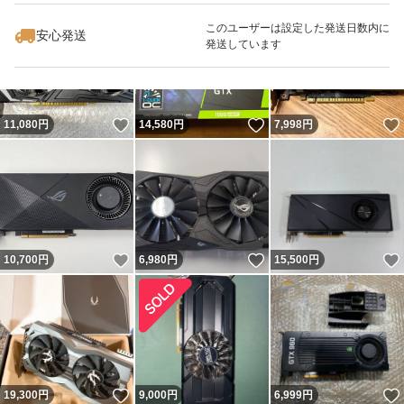
このユーザーは設定した発送日数内に
安心発送
発送しています
いいね！
いいね！
11,080
円
14,580
円
7,998
円
いいね！
いいね！
10,700
円
6,980
円
15,500
円
いいね！
19,300
円
9,000
円
6,999
円