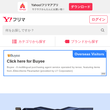
ログイン
カテゴリから探す
ブランドから探す
Overseas Visitors
Click here for Buyee
Buyee - A multilingual purchasing agent service operated by tenso, featuring items
from JDirectItems Fleamarket (provided by LY Corporation)