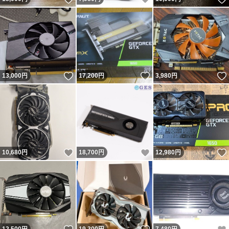
いいね！
いいね！
13,000
円
17,200
円
3,980
円
いいね！
いいね！
10,680
円
18,700
円
12,980
円