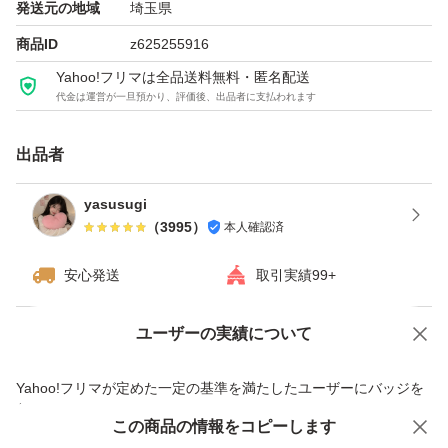
発送元の地域
埼玉県
商品ID
z625255916
Yahoo!フリマは全品送料無料・匿名配送
代金は運営が一旦預かり、評価後、出品者に支払われます
出品者
yasusugi
（
3995
）
本人確認済
安心発送
取引実績99+
ユーザーの実績について
価格の相談
商品への質問
商品への質問からの値下げ交渉、不適切なカテゴリ変更依頼は禁止です
Yahoo!フリマが定めた一定の基準を満たしたユーザーにバッジを
付与しています
この商品をみている人にオススメ
この商品の情報をコピーします
安心取引出品者