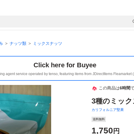
み
ナッツ類
ミックスナッツ
Click here for Buyee
ing agent service operated by tenso, featuring items from JDirectItems Fleamarket 
この商品は
6時間
3種のミック
カリフォルニア堅果
送料無料
1,750
円