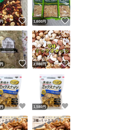
商品情報コピー機
リマ実績◯+
このユーザーは他フリマサービスでの取引実績があります
！
いいね！
いいね！
円
1,600
円
出品ページへ
&安心発送
キャンセル
ジは実績に基づく表示であり、発送を保証しているものではありません
このユーザーは高頻度で24時間以内＆設定した発送日数内に
ード＆安心発送
ます
！
いいね！
いいね！
円
2,080
円
ード発送
このユーザーは高頻度で24時間以内に発送しています
発送
このユーザーは設定した発送日数内に発送しています
！
いいね！
いいね！
円
1,580
円