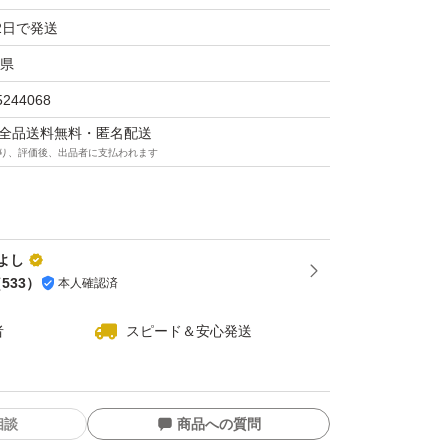
2日で発送
県
5244068
マは全品送料無料・匿名配送
り、評価後、出品者に支払われます
よし
（
533
）
本人確認済
者
スピード＆安心発送
相談
商品への質問