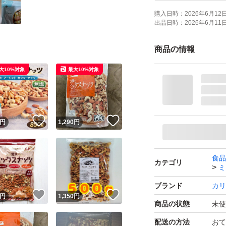
購入日時：
2026年6月12日 
出品日時：
2026年6月11日 
商品の情報
大10%対象
最大10%対象
！
いいね！
いいね！
円
1,290
円
食品
カテゴリ
ミ
ブランド
カリ
！
いいね！
いいね！
円
1,350
円
商品の状態
未使
配送の方法
おて