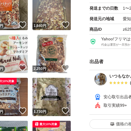
発送までの日数
1〜
発送元の地域
愛知
！
いいね！
いいね！
円
1,640
円
商品ID
z62
Yahoo!フリ
代金は運営が一旦預か
出品者
！
いいね！
いいね！
円
2,250
円
いつもなか
大10%対象
安心取引出品
取引実績99+
！
いいね！
いいね！
円
1,730
円
価格の
最大10%対象