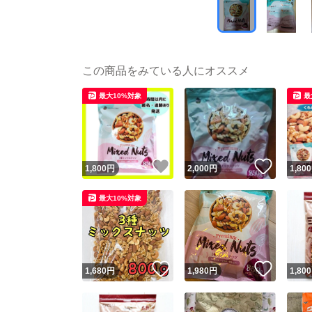
この商品をみている人にオススメ
最大10%対象
最
いいね！
いいね
1,800
円
2,000
円
1,800
最大10%対象
いいね！
いいね
1,680
円
1,980
円
1,800