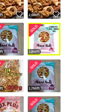
！
いいね！
いいね！
円
2,580
円
円
1,800
円
円
1,750
円