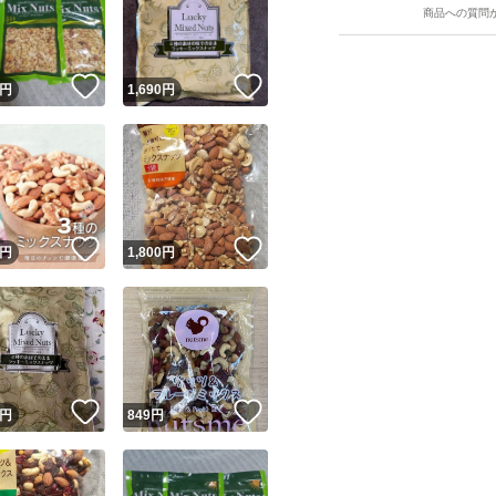
商品への質問
！
いいね！
いいね！
円
1,690
円
ユーザーの実績について
！
いいね！
いいね！
円
1,800
円
o!フリマが定めた一定の基準を満たしたユーザーにバッジを付与しています
出品者
この商品の情報をコピーします
取引出品者
Yahoo!フリマの基準をクリアした安心・安全なユーザーです
！
いいね！
いいね！
商品画像の
無断転載は禁止
されています
円
849
円
コピーされた情報は
必ずご自身の商品に合わせて編集
してください
コピーは
1商品につき1回
です
実績◯+
このユーザーはYahoo!フリマの取引を完了させた実績があり