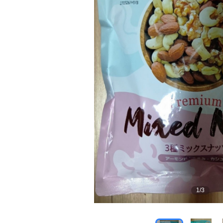
1
/
3