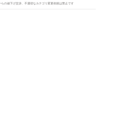
からの値下げ交渉、不適切なカテゴリ変更依頼は禁止です
ます