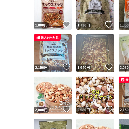
いいね！
いいね
1,800
円
1,730
円
1,350
最大10%対象
いいね！
いいね
2,150
円
1,640
円
2,030
最
いいね！
いいね
2,000
円
2,080
円
2,150