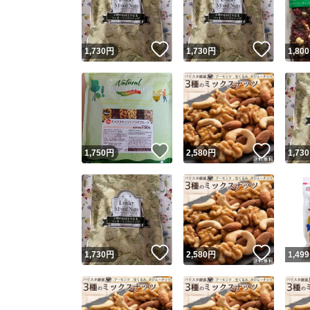
他フ
いいね！
いいね
1,730
円
1,730
円
1,800
スピード
※このバッ
スピ
いいね！
いいね
1,750
円
2,580
円
1,730
スピ
安心
いいね！
いいね
1,730
円
2,580
円
1,499