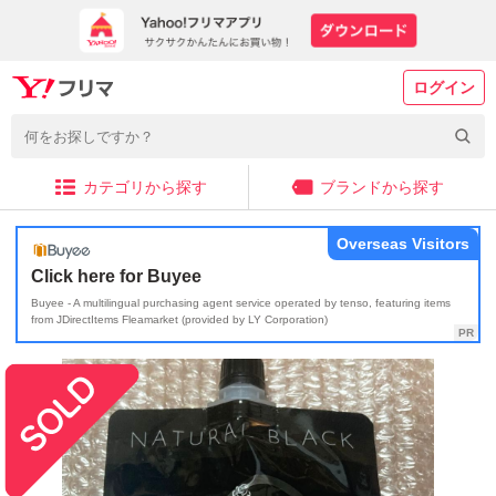
ログイン
カテゴリから探す
ブランドから探す
Overseas Visitors
Click here for Buyee
Buyee - A multilingual purchasing agent service operated by tenso, featuring items
from JDirectItems Fleamarket (provided by LY Corporation)