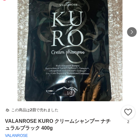
1
/
2
この商品は
2日
で売れました
い
VALANROSE KURO クリームシャンプー ナチ
2
ュラルブラック 400g
VALANROSE