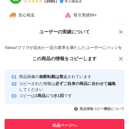
（
2085
）
本人確認済
安心発送
取引実績99+
ユーザーの実績について
価格の相談
商品への質問
商品への質問からの値下げ交渉、不適切なカテゴリ変更依頼は禁止です
Yahoo!フリマが定めた一定の基準を満たしたユーザーにバッジを
付与しています
この商品をみている人にオススメ
この商品の情報をコピーします
安心取引出品者
最大10%対象
最大10%対象
最大10%対象
Yahoo!フリマの基準をクリアした安
安心取引出品者
商品画像の
無断転載は禁止
されています
心・安全なユーザーです
コピーされた情報は
必ずご自身の商品に合わせて編集
取引実績
してください
コピーは
1商品につき1回
です
このユーザーはYahoo!フリマの取
取引実績◯+
いいね！
いいね！
4,740
円
4,720
円
4,780
円
引を完了させた実績があります
商品情報コピー機能について
このユーザーは他フリマサービス
他フリマ実績◯+
出品ページへ
での取引実績があります