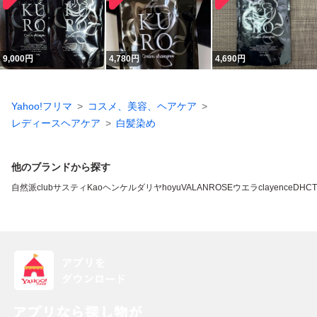
9,000
円
4,780
円
4,690
円
Yahoo!フリマ
コスメ、美容、ヘアケア
レディースヘアケア
白髪染め
他のブランドから探す
自然派clubサスティ
Kao
ヘンケル
ダリヤ
hoyu
VALANROSE
ウエラ
clayence
DHC