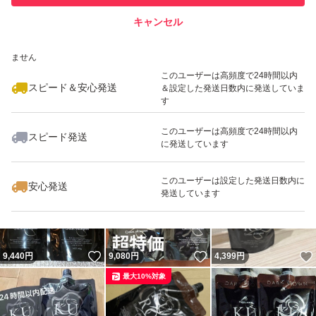
キャンセル
スピード&安心発送
いいね！
いいね！
4,780
※このバッジは実績に基づく表示であり、発送を保証しているものではあり
円
4,740
円
4,780
円
ません
最大10%対象
最大10%対象
このユーザーは高頻度で24時間以内
スピード＆安心発送
＆設定した発送日数内に発送していま
す
このユーザーは高頻度で24時間以内
スピード発送
に発送しています
いいね！
いいね！
4,770
円
4,750
円
4,780
円
最大10%対象
このユーザーは設定した発送日数内に
安心発送
発送しています
いいね！
いいね！
9,440
円
9,080
円
4,399
円
最大10%対象