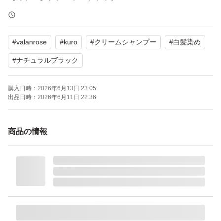
【内容量】400g
【状態】未使用
#
valanrose
#
kuro
#
クリームシャンプー
#
白髪染め
よろしくお願いいたします。
#
ナチュラルブラック
購入日時：
2026年6月13日 23:05
出品日時：
2026年6月11日 22:36
商品の情報