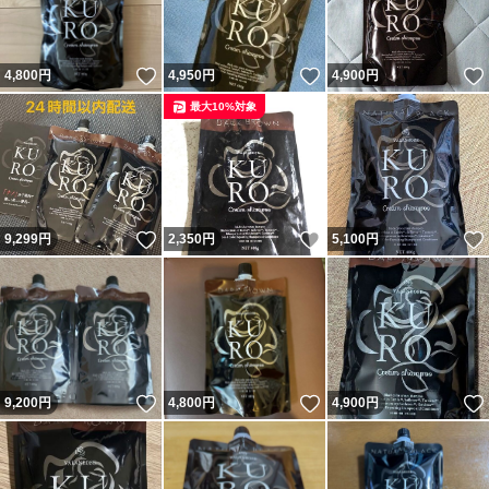
いいね！
いいね！
4,800
円
4,950
円
4,900
円
最大10%対象
いいね！
いいね！
9,299
円
2,350
円
5,100
円
いいね！
いいね！
9,200
円
4,800
円
4,900
円