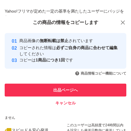
商品への質問からの値下げ交渉、不適切なカテゴリ変更依頼は禁止です
Yahoo!フリマが定めた一定の基準を満たしたユーザーにバッジを
付与しています
この商品をみている人にオススメ
この商品の情報をコピーします
安心取引出品者
最大10%対象
最大10%対象
最大10%対象
Yahoo!フリマの基準をクリアした安
安心取引出品者
商品画像の
無断転載は禁止
されています
心・安全なユーザーです
コピーされた情報は
必ずご自身の商品に合わせて編集
取引実績
してください
コピーは
1商品につき1回
です
このユーザーはYahoo!フリマの取
取引実績◯+
いいね！
いいね！
4,200
円
3,800
円
4,200
円
引を完了させた実績があります
商品情報コピー機能について
最大10%対象
このユーザーは他フリマサービス
他フリマ実績◯+
出品ページへ
での取引実績があります
キャンセル
スピード&安心発送
いいね！
いいね！
2,595
※このバッジは実績に基づく表示であり、発送を保証しているものではあり
円
4,599
円
5,199
円
ません
最大10%対象
最大10%対象
最大10%対象
このユーザーは高頻度で24時間以内
スピード＆安心発送
＆設定した発送日数内に発送していま