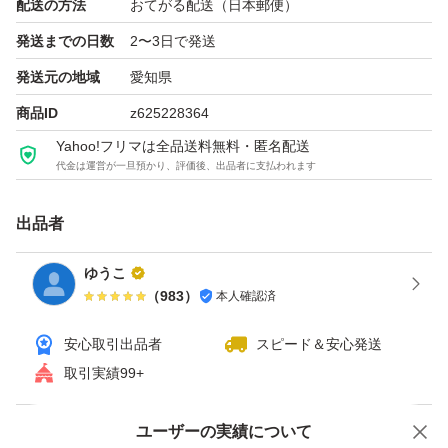
配送の方法
おてがる配送（日本郵便）
発送までの日数
2〜3日で発送
発送元の地域
愛知県
商品ID
z625228364
Yahoo!フリマは全品送料無料・匿名配送
代金は運営が一旦預かり、評価後、出品者に支払われます
出品者
ゆうこ
（
983
）
本人確認済
安心取引出品者
スピード＆安心発送
取引実績99+
ユーザーの実績について
価格の相談
商品への質問