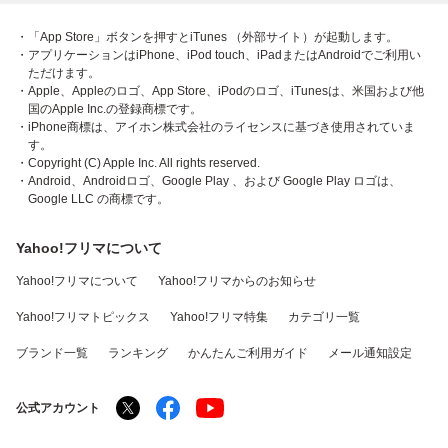
・「App Store」ボタンを押すとiTunes （外部サイト）が起動します。
・アプリケーションはiPhone、iPod touch、iPadまたはAndroidでご利用い
ただけます。
・Apple、Appleのロゴ、App Store、iPodのロゴ、iTunesは、米国および他
国のApple Inc.の登録商標です。
・iPhone商標は、アイホン株式会社のライセンスに基づき使用されていま
す。
・Copyright (C) Apple Inc. All rights reserved.
・Android、Androidロゴ、Google Play 、および Google Play ロゴは、
Google LLC の商標です。
Yahoo!フリマについて
Yahoo!フリマについて
Yahoo!フリマからのお知らせ
Yahoo!フリマトピックス
Yahoo!フリマ特集
カテゴリ一覧
ブランド一覧
ランキング
かんたんご利用ガイド
メール通知設定
公式アカウント