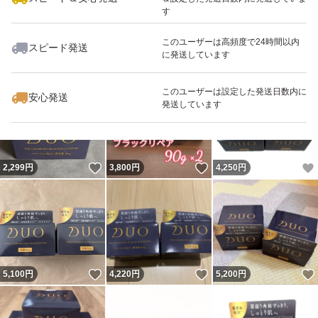
す
このユーザーは高頻度で24時間以内
スピード発送
に発送しています
いいね！
いいね！
3,880
円
3,840
円
3,750
円
最大10%対象
このユーザーは設定した発送日数内に
安心発送
発送しています
いいね！
いいね！
2,299
円
3,800
円
4,250
円
いいね！
いいね！
5,100
円
4,220
円
5,200
円