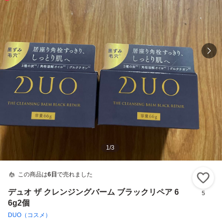
1
/
3
この商品は
6日
で売れました
い
デュオ ザ クレンジングバーム ブラックリペア 6
5
6g2個
DUO（コスメ）