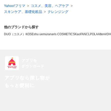
Yahoo!フリマ
コスメ、美容、ヘアケア
スキンケア、基礎化粧品
クレンジング
他のブランドから探す
DUO（コスメ）
KOSE
shu uemura
naris COSMETICS
Kao
FANCL
POLA
Attenir
DH