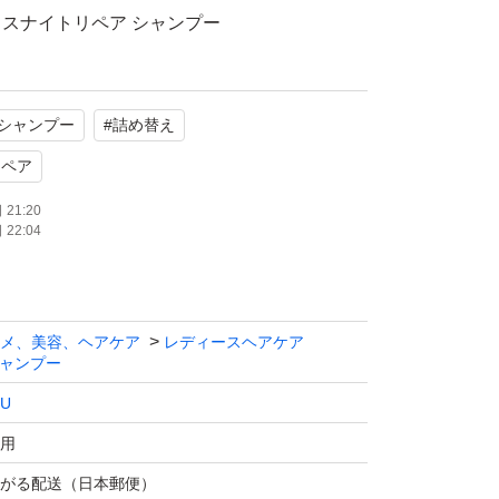
スナイトリペア シャンプー
シャンプー
#
詰め替え
用、ナイトケア処方
リペア
たします。
21:20
22:04
メ、美容、ヘアケア
レディースヘアケア
ャンプー
LU
用
がる配送（日本郵便）