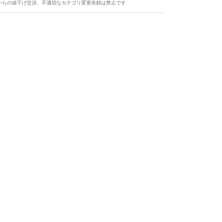
からの値下げ交渉、不適切なカテゴリ変更依頼は禁止です
ます