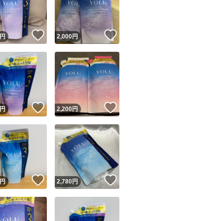
商品情報コピー機
リマ実績◯+
このユーザーは他フリマサービスでの取引実績があります
！
いいね！
いいね！
円
2,000
円
出品ページへ
&安心発送
キャンセル
ジは実績に基づく表示であり、発送を保証しているものではありません
このユーザーは高頻度で24時間以内＆設定した発送日数内に
ード＆安心発送
ます
！
いいね！
いいね！
円
2,200
円
ード発送
このユーザーは高頻度で24時間以内に発送しています
発送
このユーザーは設定した発送日数内に発送しています
！
いいね！
いいね！
円
2,780
円