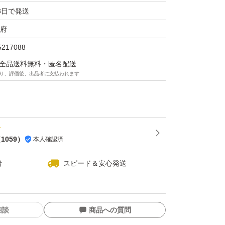
3日で発送
府
5217088
マは全品送料無料・匿名配送
り、評価後、出品者に支払われます
（
1059
）
本人確認済
者
スピード＆安心発送
相談
商品への質問