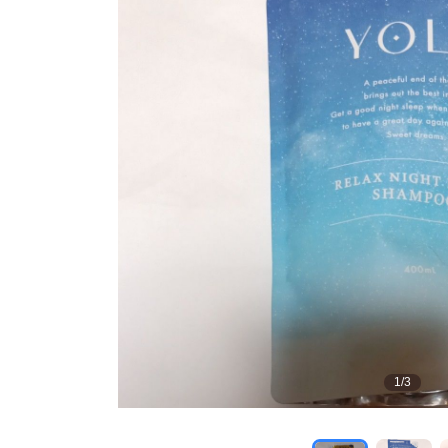
1
/
3