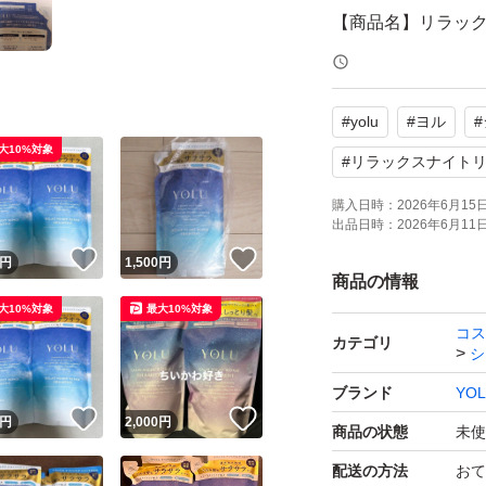
【商品名】リラック
【容量】400ml
【状態】未使用
#
yolu
#
ヨル
#
【特徴】詰め替え
大10%対象
#
リラックスナイト
よろしくお願いい
購入日時：
2026年6月15日 
出品日時：
2026年6月11日 
！
いいね！
いいね！
円
1,500
円
商品の情報
大10%対象
最大10%対象
コス
カテゴリ
シ
ブランド
YO
！
いいね！
いいね！
円
2,000
円
商品の状態
未使
配送の方法
おて