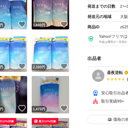
発送までの日数
2〜
発送元の地域
大阪
！
いいね！
いいね！
円
1,800
円
商品ID
z62
Yahoo!フリ
代金は運営が一旦預か
出品者
！
いいね！
いいね！
円
2,300
円
昼夜逆転
安心取引出品
取引実績99+
！
いいね！
いいね！
円
1,470
円
価格の
大10%対象
最大10%対象