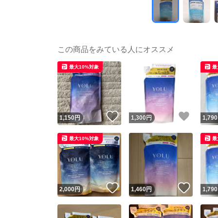
この商品をみている人にオススメ
最大10%対象
最
いいね！
いいね
1,150
円
1,300
円
1,790
最大10%対象
最
いいね！
いいね
2,000
円
1,460
円
1,790