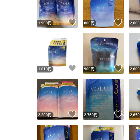
他フ
いいね！
いいね
1,900
円
800
円
2,600
スピード
※このバッ
スピ
いいね！
いいね
1,010
円
900
円
2,600
スピ
安心
いいね！
いいね
2,200
円
2,760
円
2,650