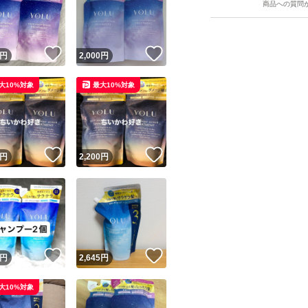
商品への質問
！
いいね！
いいね！
円
2,000
円
大10%対象
最大10%対象
ユーザーの実績について
！
いいね！
いいね！
円
2,200
円
o!フリマが定めた一定の基準を満たしたユーザーにバッジを付与しています
出品者
この商品の情報をコピーします
取引出品者
Yahoo!フリマの基準をクリアした安心・安全なユーザーです
！
いいね！
いいね！
商品画像の
無断転載は禁止
されています
円
2,645
円
コピーされた情報は
必ずご自身の商品に合わせて編集
してください
大10%対象
コピーは
1商品につき1回
です
実績◯+
このユーザーはYahoo!フリマの取引を完了させた実績があり