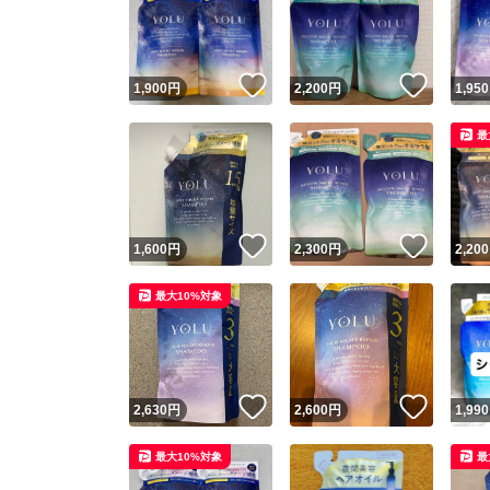
いいね！
いいね
1,900
円
2,200
円
1,950
最
いいね！
いいね
1,600
円
2,300
円
2,200
Yaho
最大10%対象
安心取引
安心
いいね！
いいね
2,630
円
2,600
円
1,990
取引実績
最大10%対象
最
取引