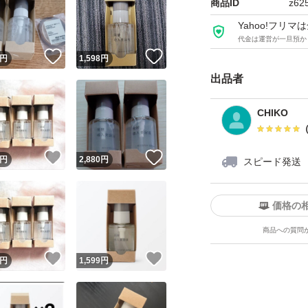
商品ID
z62
Yahoo!フリ
代金は運営が一旦預か
！
いいね！
いいね！
円
1,598
円
出品者
CHIKO
！
いいね！
いいね！
円
2,880
円
スピード発送
価格の
商品への質問
！
いいね！
いいね！
円
1,599
円