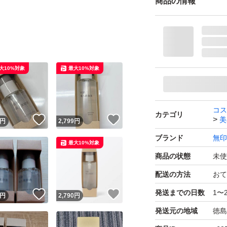
商品の情報
大10%対象
最大10%対象
コス
カテゴリ
！
いいね！
いいね！
美
円
2,799
円
ブランド
無印
最大10%対象
商品の状態
未使
配送の方法
おて
発送までの日数
1〜
！
いいね！
いいね！
円
2,790
円
発送元の地域
徳島