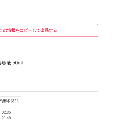
この情報をコピーして出品する
液 50ml
品
#
無印良品
02:35
21:49