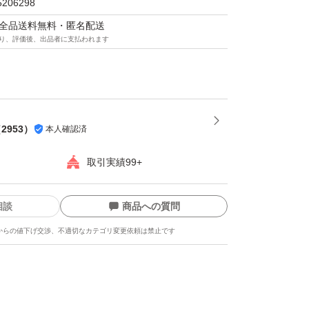
5206298
マは全品送料無料・匿名配送
り、評価後、出品者に支払われます
（
2953
）
本人確認済
取引実績99+
相談
商品への質問
からの値下げ交渉、不適切なカテゴリ変更依頼は禁止です