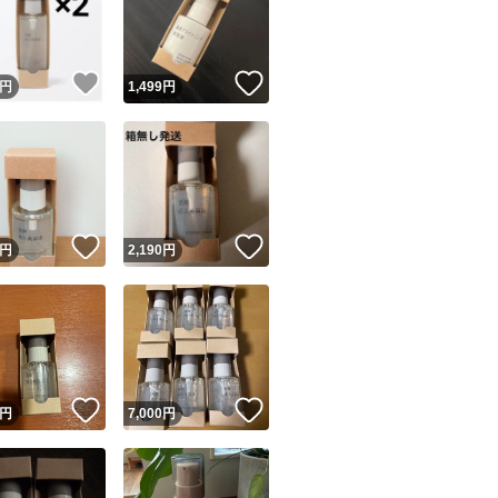
！
いいね！
いいね！
円
1,499
円
ユーザーの実績について
！
いいね！
いいね！
円
2,190
円
o!フリマが定めた一定の基準を満たしたユーザーにバッジを付与しています
出品者
この商品の情報をコピーします
取引出品者
Yahoo!フリマの基準をクリアした安心・安全なユーザーです
！
いいね！
いいね！
商品画像の
無断転載は禁止
されています
円
7,000
円
コピーされた情報は
必ずご自身の商品に合わせて編集
してください
コピーは
1商品につき1回
です
実績◯+
このユーザーはYahoo!フリマの取引を完了させた実績があり