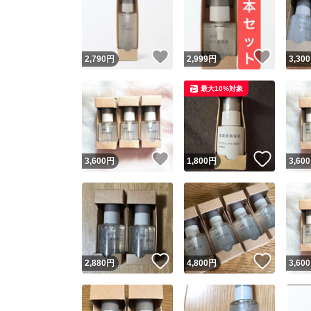
いいね！
いいね
2,790
円
2,999
円
3,300
最大10%対象
いいね！
いいね
3,600
円
1,800
円
3,600
いいね！
いいね
2,880
円
4,800
円
3,600