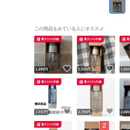
この商品をみている人にオススメ
最大10%対象
最大10%対象
最
いいね！
いいね
1,499
円
1,550
円
1,550
最大10%対象
最大10%対象
いいね！
いいね
2,850
円
2,790
円
2,880
最大10%対象