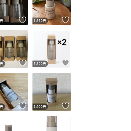
商品情報コピー機
リマ実績◯+
このユーザーは他フリマサービスでの取引実績があります
！
いいね！
いいね！
円
1,650
円
出品ページへ
&安心発送
キャンセル
ジは実績に基づく表示であり、発送を保証しているものではありません
このユーザーは高頻度で24時間以内＆設定した発送日数内に
ード＆安心発送
ます
！
いいね！
いいね！
円
5,300
円
ード発送
このユーザーは高頻度で24時間以内に発送しています
発送
このユーザーは設定した発送日数内に発送しています
！
いいね！
いいね！
円
1,900
円