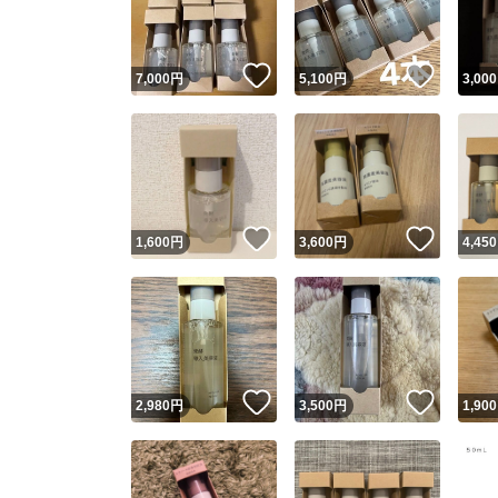
他フ
いいね！
いいね
7,000
円
5,100
円
3,000
スピード
※このバッ
スピ
いいね！
いいね
1,600
円
3,600
円
4,450
スピ
安心
いいね！
いいね
2,980
円
3,500
円
1,900