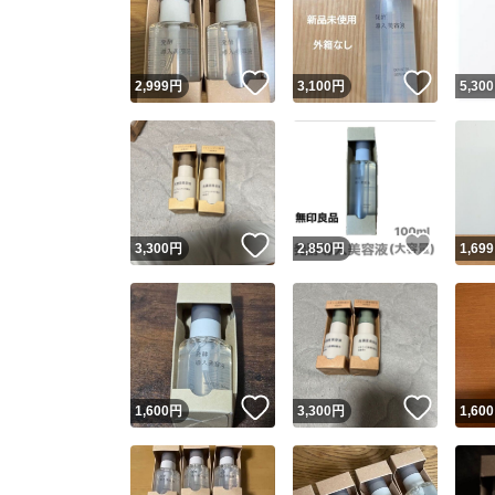
いいね！
いいね
2,999
円
3,100
円
5,300
いいね！
いいね
3,300
円
2,850
円
1,699
Yaho
安心取引
安心
いいね！
いいね
1,600
円
3,300
円
1,600
取引実績
取引