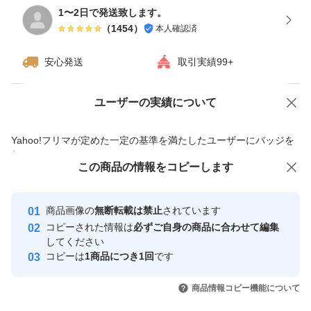
1〜2日で発送致します。
（
1454
）
本人確認済
安心発送
取引実績99+
ユーザーの実績について
価格の相談
商品への質問
商品への質問からの値下げ交渉、不適切なカテゴリ変更依頼は禁止です
Yahoo!フリマが定めた一定の基準を満たしたユーザーにバッジを
付与しています
この商品をみている人にオススメ
この商品の情報をコピーします
安心取引出品者
最大10%対象
Yahoo!フリマの基準をクリアした安
安心取引出品者
商品画像の
無断転載は禁止
されています
心・安全なユーザーです
コピーされた情報は
必ずご自身の商品に合わせて編集
取引実績
してください
コピーは
1商品につき1回
です
このユーザーはYahoo!フリマの取
取引実績◯+
いいね！
いいね！
4,400
円
2,800
円
2,950
円
引を完了させた実績があります
商品情報コピー機能について
最大10%対象