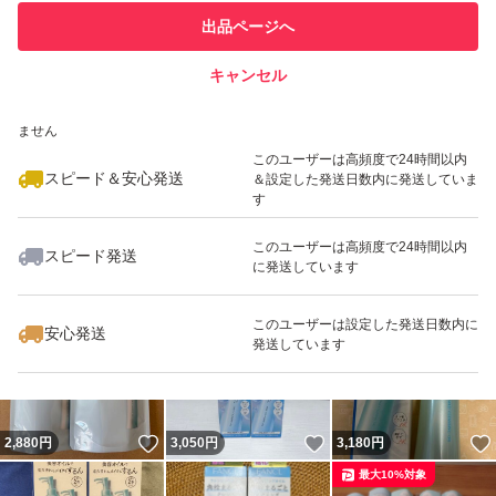
このユーザーは他フリマサービス
他フリマ実績◯+
出品ページへ
での取引実績があります
キャンセル
スピード&安心発送
いいね！
いいね！
5,600
※このバッジは実績に基づく表示であり、発送を保証しているものではあり
円
5,400
円
2,850
円
ません
最大10%対象
このユーザーは高頻度で24時間以内
スピード＆安心発送
＆設定した発送日数内に発送していま
す
このユーザーは高頻度で24時間以内
スピード発送
に発送しています
いいね！
いいね！
5,500
円
5,600
円
5,500
円
最大10%対象
このユーザーは設定した発送日数内に
安心発送
発送しています
いいね！
いいね！
2,880
円
3,050
円
3,180
円
最大10%対象