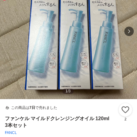
1
/
3
この商品は
7日
で売れました
い
ファンケル マイルドクレンジングオイル 120ml
2
3本セット
FANCL