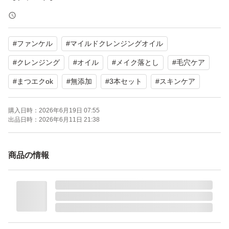
【商品名】マイルドクレンジングオイル
【内容量】120ml × 3本
#
ファンケル
#
マイルドクレンジングオイル
【商品の状態】未使用
【その他】防腐剤無添加、合成香料不使用、まつ毛エクス
#
クレンジング
#
オイル
#
メイク落とし
#
毛穴ケア
テOK、濡れた手OK
#
まつエクok
#
無添加
#
3本セット
#
スキンケア
よろしくお願いいたします。
購入日時：
2026年6月19日 07:55
出品日時：
2026年6月11日 21:38
商品の情報