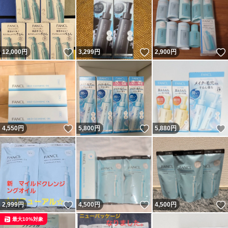
いいね！
いいね！
12,000
円
3,299
円
2,900
円
いいね！
いいね！
4,550
円
5,800
円
5,880
円
いいね！
いいね！
2,999
円
4,500
円
4,500
円
最大10%対象