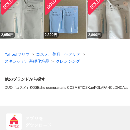
2,950
円
2,890
円
2,890
円
Yahoo!フリマ
コスメ、美容、ヘアケア
スキンケア、基礎化粧品
クレンジング
他のブランドから探す
DUO（コスメ）
KOSE
shu uemura
naris COSMETICS
Kao
POLA
FANCL
DHC
Atten