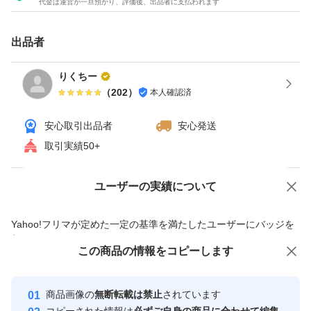
代金は運営が一旦預かり、評価後、出品者に支払われます
出品者
りくちー
（
202
）
本人確認済
安心取引出品者
安心発送
取引実績50+
ユーザーの実績について
価格の相談
商品への質問
商品への質問からの値下げ交渉、不適切なカテゴリ変更依頼は禁止です
Yahoo!フリマが定めた一定の基準を満たしたユーザーにバッジを
付与しています
この商品をみている人にオススメ
この商品の情報をコピーします
安心取引出品者
最大10%対象
Yahoo!フリマの基準をクリアした安
安心取引出品者
商品画像の
無断転載は禁止
されています
心・安全なユーザーです