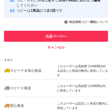
コピーされた情報は
必ずご自身の商品に合わせて編集
取引実績
してください
コピーは
1商品につき1回
です
このユーザーはYahoo!フリマの取
取引実績◯+
いいね！
いいね！
900
円
1,000
円
800
円
引を完了させた実績があります
商品情報コピー機能について
最大10%対象
このユーザーは他フリマサービス
他フリマ実績◯+
出品ページへ
での取引実績があります
キャンセル
スピード&安心発送
いいね！
いいね！
1,999
※このバッジは実績に基づく表示であり、発送を保証しているものではあり
円
1,000
円
700
円
ません
最大10%対象
最大10%対象
このユーザーは高頻度で24時間以内
スピード＆安心発送
＆設定した発送日数内に発送していま
す
このユーザーは高頻度で24時間以内
スピード発送
に発送しています
いいね！
いいね！
1,480
円
1,880
円
1,000
円
最大10%対象
このユーザーは設定した発送日数内に
安心発送
発送しています