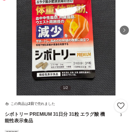
1
/
2
この商品は
2日
で売れました
い
シボトリー PREMIUM 31日分 31粒 エラグ酸 機
3
能性表示食品