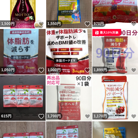
いいね！
いいね！
1,500
円
1,550
円
970
円
最大10%対象
いいね！
いいね！
1,050
円
1,000
円
1,899
円
いいね！
いいね！
615
円
1,700
円
1,170
円