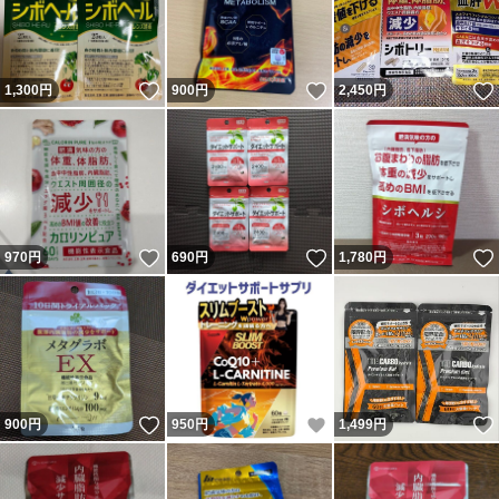
いいね！
いいね！
1,300
円
900
円
2,450
円
いいね！
いいね！
970
円
690
円
1,780
円
いいね！
いいね！
900
円
950
円
1,499
円