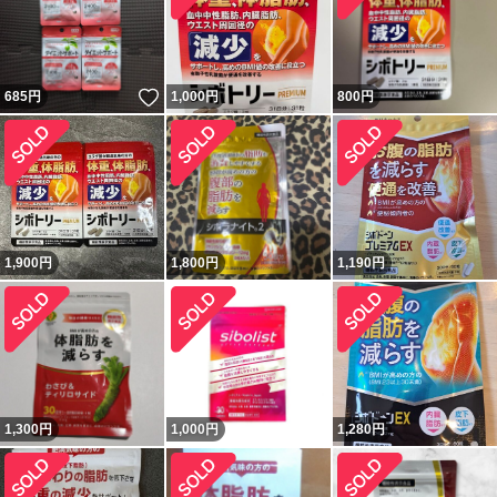
いいね！
685
円
1,000
円
800
円
1,900
円
1,800
円
1,190
円
1,300
円
1,000
円
1,280
円