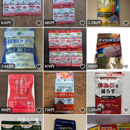
いいね！
いいね！
610
円
685
円
1,780
円
いいね！
いいね！
1,444
円
970
円
950
円
いいね！
いいね！
990
円
730
円
1,050
円