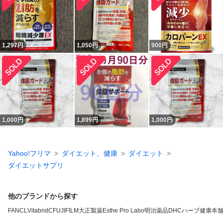
1,297
円
1,050
円
900
円
1,000
円
1,899
円
1,000
円
Yahoo!フリマ
ダイエット、健康
ダイエット
ダイエットサプリ
他のブランドから探す
FANCL
VitabridC
FUJIFILM
大正製薬
Esthe Pro Labo
明治薬品
DHC
ハーブ健康本