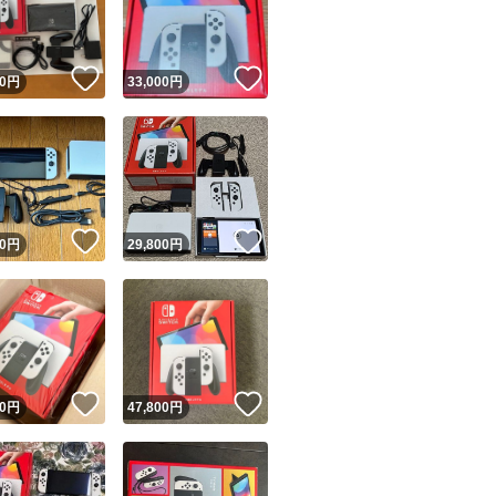
商品情報コピー機
リマ実績◯+
このユーザーは他フリマサービスでの取引実績があります
！
いいね！
いいね！
0
円
33,000
円
出品ページへ
&安心発送
キャンセル
ジは実績に基づく表示であり、発送を保証しているものではありません
このユーザーは高頻度で24時間以内＆設定した発送日数内に
ード＆安心発送
ます
！
いいね！
いいね！
0
円
29,800
円
ード発送
このユーザーは高頻度で24時間以内に発送しています
発送
このユーザーは設定した発送日数内に発送しています
！
いいね！
いいね！
0
円
47,800
円