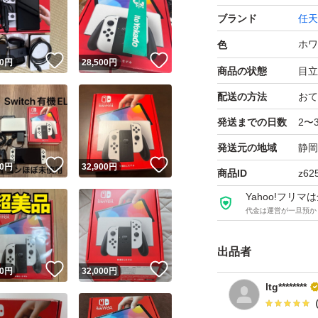
ブランド
任天
ホワ
色
！
いいね！
いいね！
0
円
28,500
円
商品の状態
目立
配送の方法
おて
発送までの日数
2〜
発送元の地域
静岡
！
いいね！
いいね！
0
円
32,900
円
商品ID
z62
Yahoo!フリ
代金は運営が一旦預か
出品者
！
いいね！
いいね！
0
円
32,000
円
ltg********