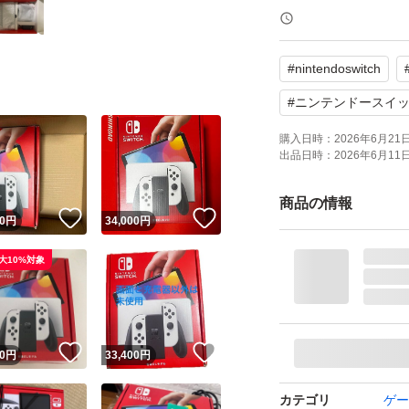
【商品の状態】中
#
nintendoswitch
不具合はありませ
な擦過程度はある
#
ニンテンドースイ
購入日時：
2026年6月21日 
出品日時：
2026年6月11日 
中古品が気になら
おまけで、外付け
商品の情報
！
いいね！
いいね！
0
円
34,000
円
よろしくお願いい
大10%対象
！
いいね！
いいね！
0
円
33,400
円
カテゴリ
ゲー