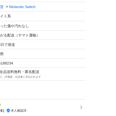
堂
Nintendo Switch
イト系
った傷や汚れなし
がる配送（ヤマト運輸）
3日で発送
県
5188234
マは全品送料無料・匿名配送
り、評価後、出品者に支払われます
（
6
）
本人確認済