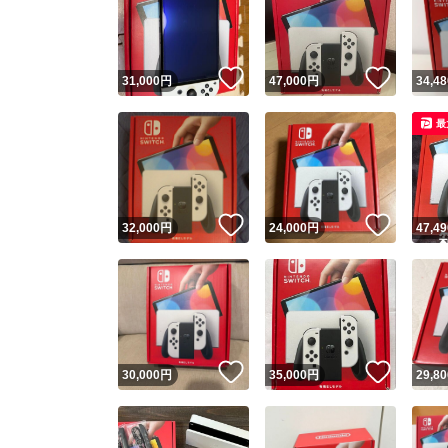
いいね！
いいね
31,000
円
47,000
円
34,48
最
いいね！
いいね
32,000
円
24,000
円
47,49
Yaho
安心取引
安心
いいね！
いいね
30,000
円
35,000
円
29,80
取引実績
取引