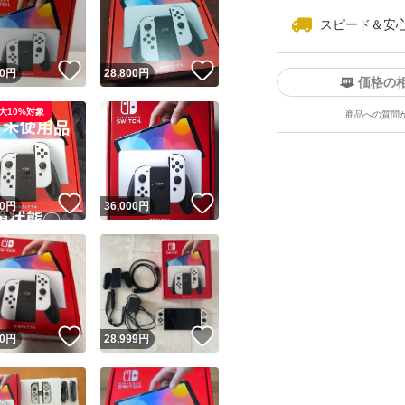
スピード＆安
！
いいね！
いいね！
0
円
28,800
円
価格の
大10%対象
商品への質問
ユーザーの実績について
！
いいね！
いいね！
0
円
36,000
円
o!フリマが定めた一定の基準を満たしたユーザーにバッジを付与しています
出品者
この商品の情報をコピーします
取引出品者
Yahoo!フリマの基準をクリアした安心・安全なユーザーです
！
いいね！
いいね！
商品画像の
無断転載は禁止
されています
0
円
28,999
円
コピーされた情報は
必ずご自身の商品に合わせて編集
してください
コピーは
1商品につき1回
です
実績◯+
このユーザーはYahoo!フリマの取引を完了させた実績があり