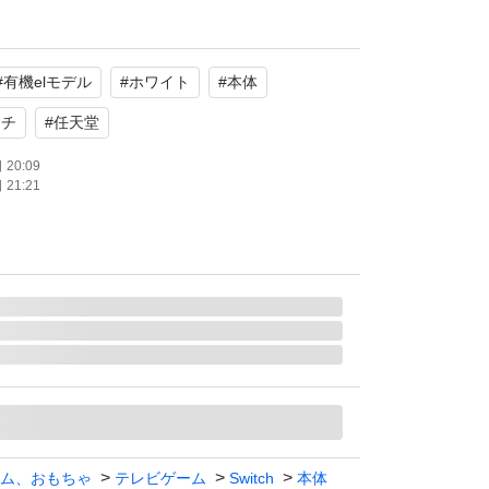
古
#
有機elモデル
#
ホワイト
#
本体
んが、中古のため、通常使用で付く程度の僅か
と思います。
ッチ
#
任天堂
20:09
21:21
ない方はご検討ください。
のコントローラーをお付けします。
たします。
ム、おもちゃ
テレビゲーム
Switch
本体