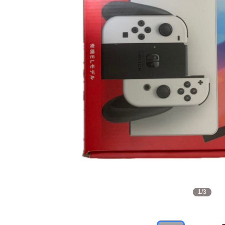
1
/
3