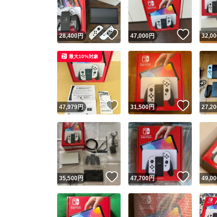
他フ
いいね！
いいね
28,400
円
47,000
円
32,00
スピード
最大10%対象
※このバッ
スピ
いいね！
いいね
47,979
円
31,500
円
27,20
スピ
安心
いいね！
いいね
35,500
円
47,700
円
49,00