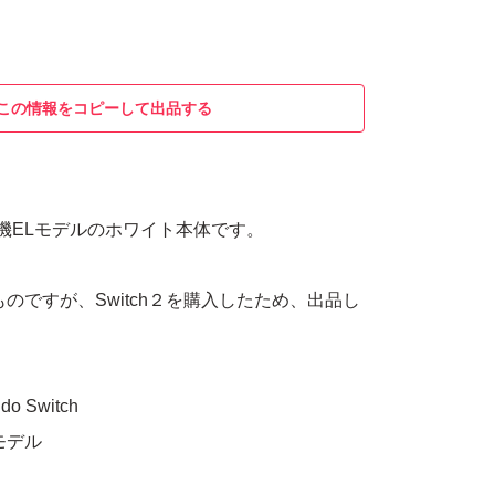
この情報をコピーして出品する
tch 有機ELモデルのホワイト本体です。
ものですが、Switch２を購入したため、出品し
 Switch
モデル
ト