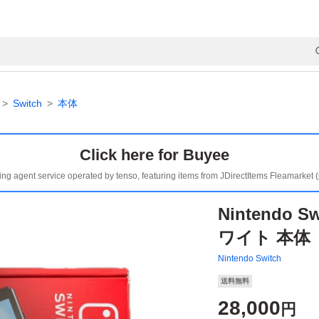
Switch
本体
Click here for Buyee
ing agent service operated by tenso, featuring items from JDirectItems Fleamarket 
Nintendo 
ワイト 本体
Nintendo Switch
送料無料
28,000
円