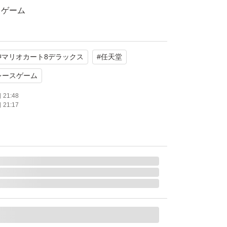
スゲーム
目立った傷や汚れなし）
#
マリオカート8デラックス
#
任天堂
たします。
レースゲーム
21:48
21:17