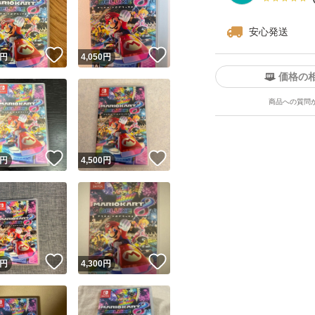
安心発送
！
いいね！
いいね！
円
4,050
円
価格の
商品への質問
ユーザーの実績について
！
いいね！
いいね！
円
4,500
円
o!フリマが定めた一定の基準を満たしたユーザーにバッジを付与しています
出品者
この商品の情報をコピーします
取引出品者
Yahoo!フリマの基準をクリアした安心・安全なユーザーです
！
いいね！
いいね！
商品画像の
無断転載は禁止
されています
円
4,300
円
コピーされた情報は
必ずご自身の商品に合わせて編集
してください
コピーは
1商品につき1回
です
実績◯+
このユーザーはYahoo!フリマの取引を完了させた実績があり