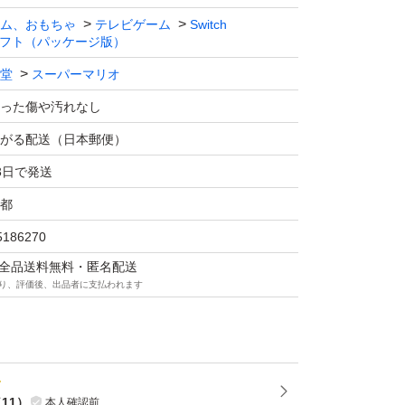
ム、おもちゃ
テレビゲーム
Switch
フト（パッケージ版）
堂
スーパーマリオ
った傷や汚れなし
がる配送（日本郵便）
3日で発送
都
5186270
マは全品送料無料・匿名配送
り、評価後、出品者に支払われます
（
11
）
本人確認前