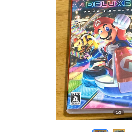
1
/
3