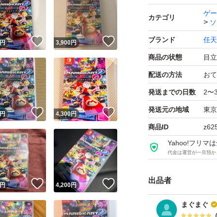
ゲー
カテゴリ
ソ
ブランド
任天
！
いいね！
いいね！
円
3,900
円
商品の状態
目立
配送の方法
おて
発送までの日数
2〜
発送元の地域
東京
！
いいね！
いいね！
円
4,300
円
商品ID
z62
Yahoo!フリ
代金は運営が一旦預か
出品者
！
いいね！
いいね！
円
4,200
円
まぐまぐ