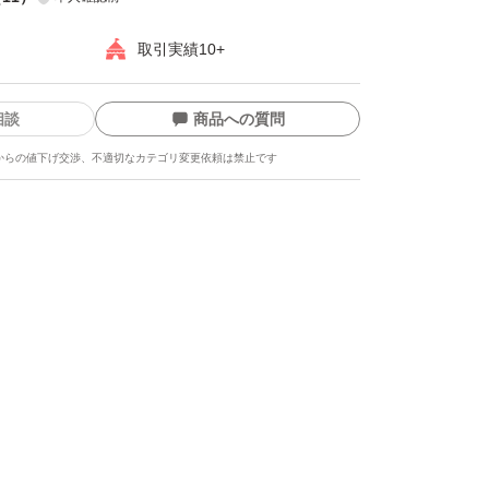
取引実績10+
相談
商品への質問
からの値下げ交渉、不適切なカテゴリ変更依頼は禁止です
ます