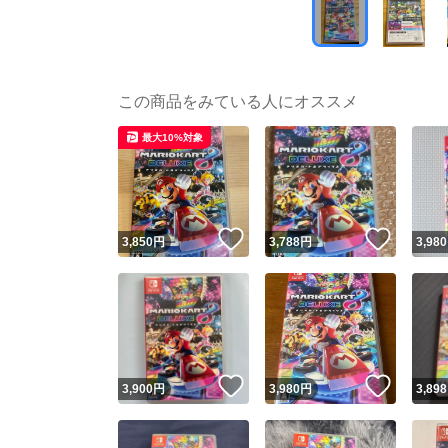
この商品をみている人にオススメ
最大10%対象
いいね！
いいね
3,850
円
3,788
円
3,980
いいね！
いいね
3,900
円
3,980
円
3,898