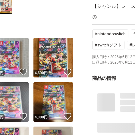
【ジャンル】レー
【状態】中古品（
#
nintendoswitch
よろしくお願いい
#
switchソフト
#
購入日時：
2026年6月12日 
出品日時：
2026年6月11日 
！
いいね！
いいね！
円
4,690
円
商品の情報
！
いいね！
いいね！
円
4,000
円