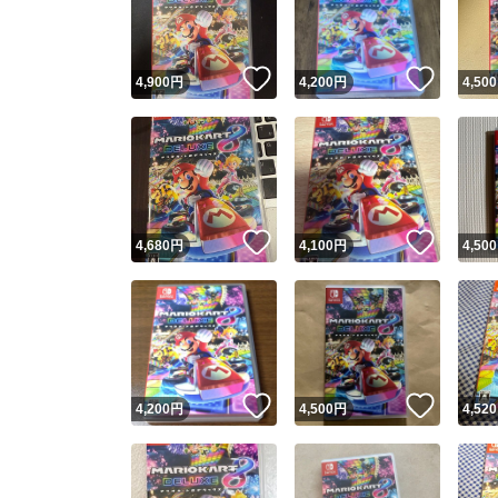
他フ
いいね！
いいね
4,900
円
4,200
円
4,500
スピード
※このバッ
スピ
いいね！
いいね
4,680
円
4,100
円
4,500
スピ
安心
いいね！
いいね
4,200
円
4,500
円
4,520