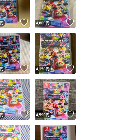
商品情報コピー機
リマ実績◯+
このユーザーは他フリマサービスでの取引実績があります
！
いいね！
いいね！
円
4,800
円
出品ページへ
&安心発送
キャンセル
ジは実績に基づく表示であり、発送を保証しているものではありません
このユーザーは高頻度で24時間以内＆設定した発送日数内に
ード＆安心発送
ます
！
いいね！
いいね！
円
4,150
円
ード発送
このユーザーは高頻度で24時間以内に発送しています
発送
このユーザーは設定した発送日数内に発送しています
！
いいね！
いいね！
円
4,590
円