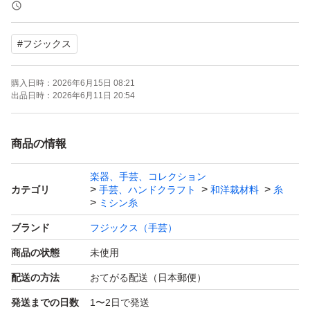
（白（401）、生成（403）、黒（402）、
103ベージュ、108濃いベージュ、99濃紺）の中からお好
#
フジックス
きな色を組み合わせることもできますので
必ず購入まえにお問い合わせください。
購入日時：
2026年6月15日 08:21
色の組み換えは、書き換えが済んでからのご購入をお願い
出品日時：
2026年6月11日 20:54
します。
書き換え前に、購入された場合は
商品の情報
色の変更はできません。
楽器、手芸、コレクション
カテゴリ
手芸、ハンドクラフト
和洋裁材料
糸
新品未使用です。
ミシン糸
ブランド
フジックス（手芸）
即購入歓迎です。
商品の状態
未使用
配送の方法
おてがる配送（日本郵便）
値引きは出来ません。
発送までの日数
1〜2日で発送