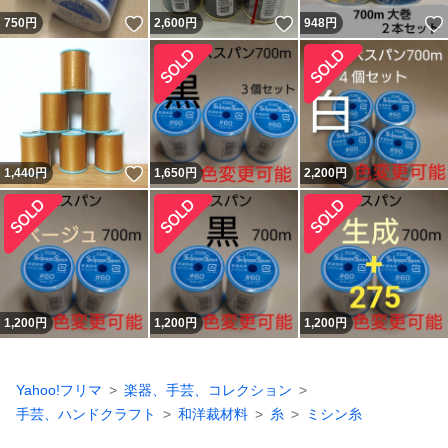
いいね！
いいね！
750
円
2,600
円
948
円
いいね！
1,440
円
1,650
円
2,200
円
1,200
円
1,200
円
1,200
円
Yahoo!フリマ
楽器、手芸、コレクション
手芸、ハンドクラフト
和洋裁材料
糸
ミシン糸