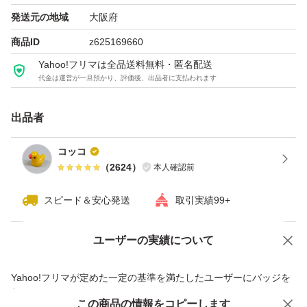
発送元の地域
大阪府
購入されてからの色変更、同梱はできません。
商品ID
z625169660
お問い合わせをいただけましたら
Yahoo!フリマは全品送料無料・匿名配送
組み換え同梱もできますので
代金は運営が一旦預かり、評価後、出品者に支払われます
よろしくお願いいたします
出品者
1個、950円
コッコ
2個、1350円
（
2624
）
本人確認前
3個、2020円
4個、2690円
スピード＆安心発送
取引実績99+
5個、3360円
ユーザーの実績について
6個、4030円
価格の相談
商品への質問
15個、10000円
商品への質問からの値下げ交渉、不適切なカテゴリ変更依頼は禁止です
Yahoo!フリマが定めた一定の基準を満たしたユーザーにバッジを
30個、18900円です。
付与しています
この商品をみている人にオススメ
この商品の情報をコピーします