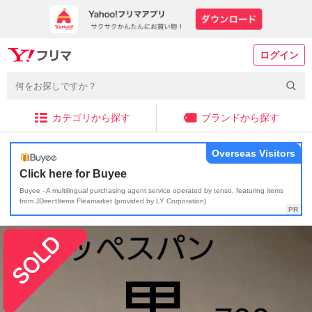
ログイン
カテゴリから探す
ブランドから探す
Overseas Visitors
Click here for Buyee
Buyee - A multilingual purchasing agent service operated by tenso, featuring items
from JDirectItems Fleamarket (provided by LY Corporation)