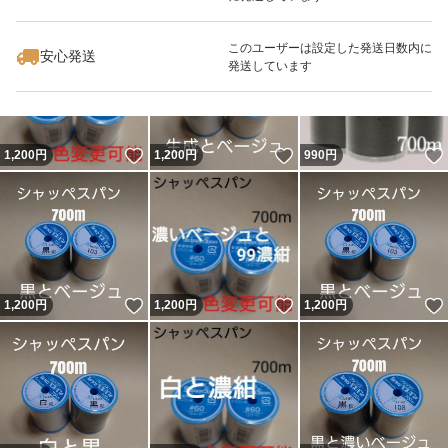
いいね！
いいね！
1,200
円
1,200
円
1,200
円
最大10%対象
このユーザーは設定した発送日数内に
安心発送
発送しています
いいね！
いいね！
1,200
円
1,200
円
990
円
いいね！
いいね！
1,200
円
1,200
円
1,200
円