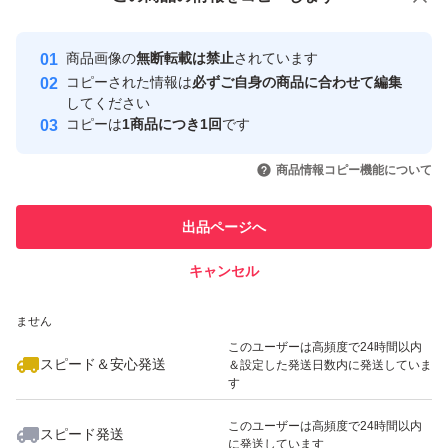
安心取引出品者
最大10%対象
送料や、手間を減らすためメッセージ、お礼状は、同封し
Yahoo!フリマの基準をクリアした安
安心取引出品者
商品画像の
無断転載は禁止
されています
心・安全なユーザーです
ません。
コピーされた情報は
必ずご自身の商品に合わせて編集
取引実績
してください
コピーは
1商品につき1回
です
#新品
このユーザーはYahoo!フリマの取
取引実績◯+
いいね！
いいね！
1,200
円
1,200
円
1,200
円
引を完了させた実績があります
#シャッペスパン
商品情報コピー機能について
#白糸
このユーザーは他フリマサービス
他フリマ実績◯+
出品ページへ
#ミシン糸
での取引実績があります
#60番
キャンセル
スピード&安心発送
いいね！
いいね！
1,650
※このバッジは実績に基づく表示であり、発送を保証しているものではあり
円
1,200
円
1,200
円
ません
このユーザーは高頻度で24時間以内
スピード＆安心発送
＆設定した発送日数内に発送していま
す
このユーザーは高頻度で24時間以内
スピード発送
に発送しています