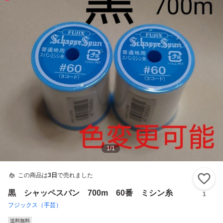
1
/
1
この商品は
3日
で売れました
い
黒 シャッペスパン 700m 60番 ミシン糸
1
フジックス（手芸）
送料無料