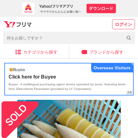
ログイン
カテゴリから探す
ブランドから探す
Overseas Visitors
Click here for Buyee
Buyee - A multilingual purchasing agent service operated by tenso, featuring items
from JDirectItems Fleamarket (provided by LY Corporation)