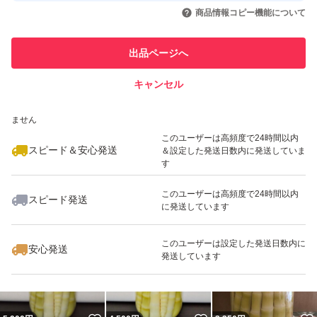
いいね！
いいね！
4,999
円
1,980
円
1,135
円
引を完了させた実績があります
商品情報コピー機能について
このユーザーは他フリマサービス
他フリマ実績◯+
出品ページへ
での取引実績があります
キャンセル
スピード&安心発送
いいね！
いいね！
820
※このバッジは実績に基づく表示であり、発送を保証しているものではあり
円
3,800
円
820
円
ません
このユーザーは高頻度で24時間以内
スピード＆安心発送
＆設定した発送日数内に発送していま
す
このユーザーは高頻度で24時間以内
スピード発送
に発送しています
いいね！
いいね！
3,900
円
2,980
円
1,880
円
このユーザーは設定した発送日数内に
安心発送
発送しています