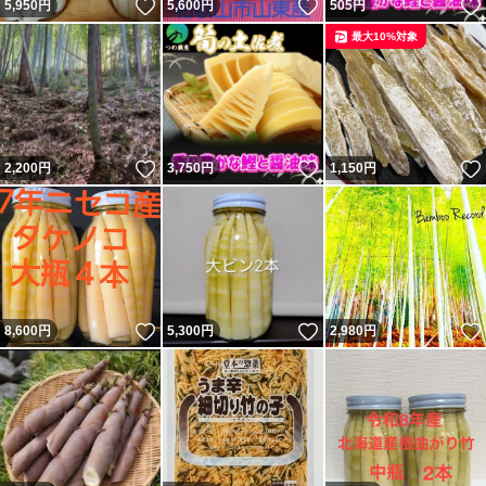
いいね！
いいね！
5,950
円
5,600
円
505
円
最大10%対象
いいね！
いいね！
2,200
円
3,750
円
1,150
円
いいね！
いいね！
8,600
円
5,300
円
2,980
円