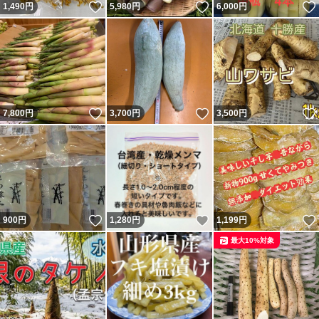
いいね！
いいね！
1,490
円
5,980
円
6,000
円
いいね！
いいね！
7,800
円
3,700
円
3,500
円
いいね！
いいね！
900
円
1,280
円
1,199
円
最大10%対象