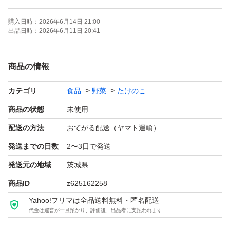
・食品衛生管理者取得済み
購入日時：
2026年6月14日 21:00
出品日時：
2026年6月11日 20:41
※できるだけ新鮮な状態で発送いたします。
※天然物のため、大きさや形に多少ばらつきがあります。
商品の情報
カテゴリ
食品
野菜
たけのこ
商品の状態
未使用
配送の方法
おてがる配送（ヤマト運輸）
発送までの日数
2〜3日で発送
発送元の地域
茨城県
商品ID
z625162258
Yahoo!フリマは全品送料無料・匿名配送
代金は運営が一旦預かり、評価後、出品者に支払われます