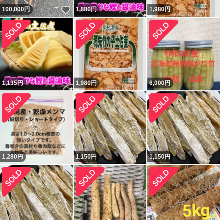
いいね！
100,000
円
1,880
円
1,980
円
1,135
円
1,980
円
6,000
円
1,280
円
1,150
円
1,150
円