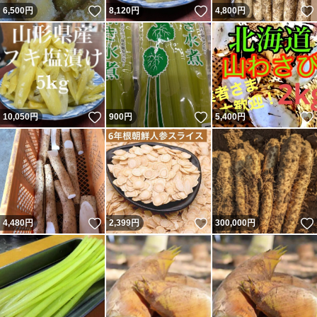
いいね！
いいね！
6,500
円
8,120
円
4,800
円
いいね！
いいね！
10,050
円
900
円
5,400
円
いいね！
いいね！
4,480
円
2,399
円
300,000
円