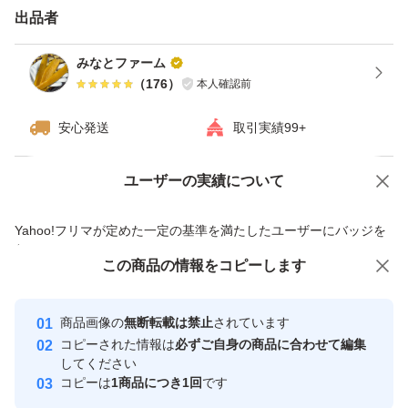
出品者
みなとファーム
（
176
）
本人確認前
安心発送
取引実績99+
ユーザーの実績について
価格の相談
商品への質問
商品への質問からの値下げ交渉、不適切なカテゴリ変更依頼は禁止です
Yahoo!フリマが定めた一定の基準を満たしたユーザーにバッジを
付与しています
この商品をみている人にオススメ
この商品の情報をコピーします
安心取引出品者
最大10%対象
最大10%対象
Yahoo!フリマの基準をクリアした安
安心取引出品者
商品画像の
無断転載は禁止
されています
心・安全なユーザーです
コピーされた情報は
必ずご自身の商品に合わせて編集
取引実績
してください
コピーは
1商品につき1回
です
このユーザーはYahoo!フリマの取
取引実績◯+