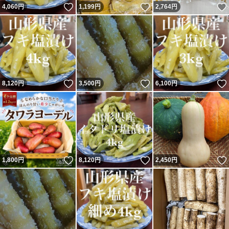
いいね！
いいね！
4,060
円
1,199
円
2,764
円
いいね！
いいね！
8,120
円
3,500
円
6,100
円
いいね！
いいね！
1,800
円
8,120
円
2,450
円