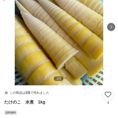
1
/
3
この商品は
3日
で売れました
い
たけのこ 水煮 1kg
4
送料無料