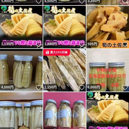
いいね！
いいね！
5,900
円
4,500
円
3,350
円
いいね！
いいね！
1,135
円
1,880
円
505
円
最大10%対象
いいね！
いいね！
4,000
円
1,150
円
6,000
円