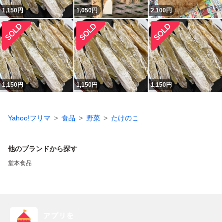
1,150
円
1,050
円
2,100
円
1,150
円
1,150
円
1,150
円
Yahoo!フリマ
食品
野菜
たけのこ
他のブランドから探す
堂本食品