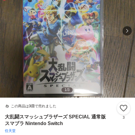
1
/
3
この商品は
3日
で売れました
い
大乱闘スマッシュブラザーズ SPECIAL 通常版
3
スマブラ Nintendo Switch
任天堂