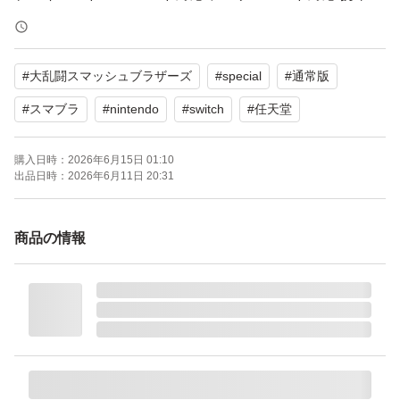
ード対応
amiibo対応：amiibo対応
#
大乱闘スマッシュブラザーズ
#
special
#
通常版
携帯モードプレイ人数：1.0 人
#
スマブラ
#
nintendo
#
switch
#
任天堂
購入日時：
2026年6月15日 01:10
出品日時：
2026年6月11日 20:31
商品の情報