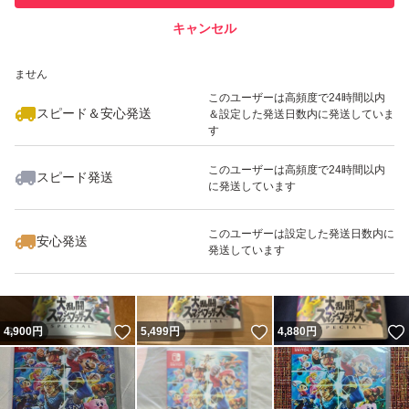
キャンセル
スピード&安心発送
いいね！
いいね！
4,700
※このバッジは実績に基づく表示であり、発送を保証しているものではあり
円
6,000
円
5,000
円
ません
最大10%対象
このユーザーは高頻度で24時間以内
スピード＆安心発送
＆設定した発送日数内に発送していま
す
このユーザーは高頻度で24時間以内
スピード発送
に発送しています
いいね！
いいね！
4,650
円
5,000
円
4,880
円
最大10%対象
このユーザーは設定した発送日数内に
安心発送
発送しています
いいね！
いいね！
4,900
円
5,499
円
4,880
円