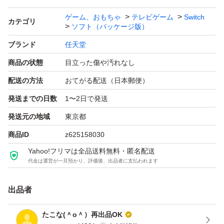
ゲーム、おもちゃ
テレビゲーム
Switch
カテゴリ
ソフト（パッケージ版）
ブランド
任天堂
商品の状態
目立った傷や汚れなし
配送の方法
おてがる配送（日本郵便）
発送までの日数
1〜2日で発送
発送元の地域
東京都
商品ID
z625158030
Yahoo!フリマは全品送料無料・匿名配送
代金は運営が一旦預かり、評価後、出品者に支払われます
出品者
たこな(＾o＾）再出品OK