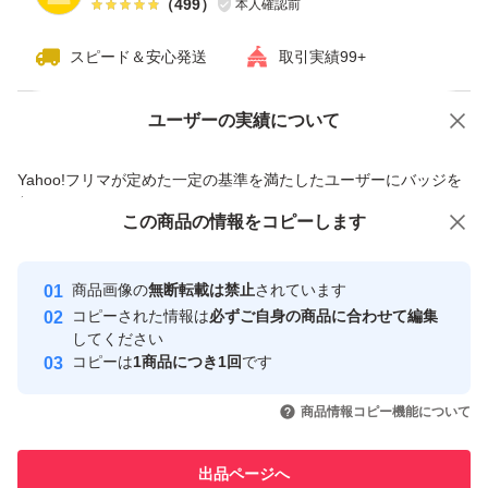
（
499
）
本人確認前
スピード＆安心発送
取引実績99+
ユーザーの実績について
価格の相談
商品への質問
商品への質問からの値下げ交渉、不適切なカテゴリ変更依頼は禁止です
Yahoo!フリマが定めた一定の基準を満たしたユーザーにバッジを
付与しています
この商品をみている人にオススメ
この商品の情報をコピーします
安心取引出品者
最大10%対象
最大10%対象
最大10%対象
Yahoo!フリマの基準をクリアした安
安心取引出品者
商品画像の
無断転載は禁止
されています
心・安全なユーザーです
コピーされた情報は
必ずご自身の商品に合わせて編集
取引実績
してください
コピーは
1商品につき1回
です
このユーザーはYahoo!フリマの取
取引実績◯+
いいね！
いいね！
4,700
円
4,700
円
4,800
円
引を完了させた実績があります
商品情報コピー機能について
最大10%対象
最大10%対象
このユーザーは他フリマサービス
他フリマ実績◯+
出品ページへ
での取引実績があります