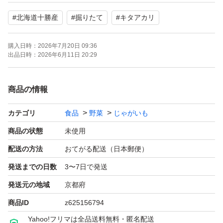
とも呼ばれています。
#
北海道十勝産
#
掘りたて
#
キタアカリ
ホクホクの粉質：でんぷん価が高く、加熱すると男爵いも
購入日時：
2026年7月20日 09:36
以上にホクホクとした柔らかい口当たりになります。
出品日時：
2026年6月11日 20:29
ビタミンCが約1.5倍：一般的な男爵いもに比べて、ビタ
商品の情報
ミンCの含有量が約1.5倍も多く含まれています。
カテゴリ
食品
野菜
じゃがいも
カロテンが豊富：果肉の黄色い発色は、抗酸化作用のある
商品の状態
未使用
カロテンが含まれているためです。
配送の方法
おてがる配送（日本郵便）
発送までの日数
3〜7日で発送
ゆうパケットプラスの箱いっぱいに詰めてお届けします。
発送元の地域
京都府
商品ID
z625156794
Yahoo!フリマは全品送料無料・匿名配送