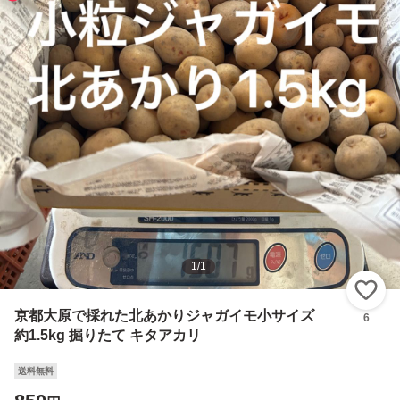
1
/
1
い
京都大原で採れた北あかりジャガイモ小サイズ
6
約1.5kg 掘りたて キタアカリ
送料無料