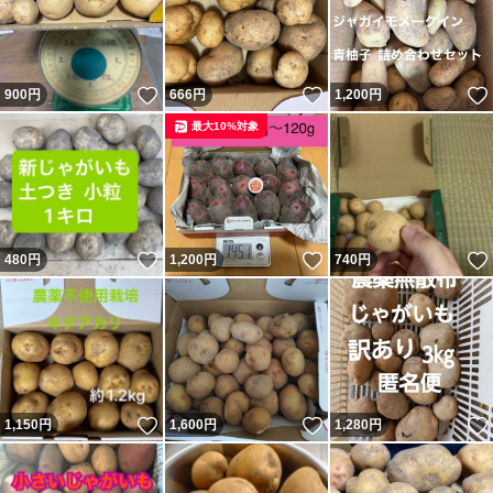
いいね！
いいね！
900
円
666
円
1,200
円
最大10%対象
いいね！
いいね！
480
円
1,200
円
740
円
いいね！
いいね！
1,150
円
1,600
円
1,280
円