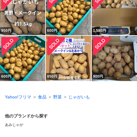
950
円
600
円
1,580
円
600
円
850
円
900
円
Yahoo!フリマ
食品
野菜
じゃがいも
他のブランドから探す
あみじゃが