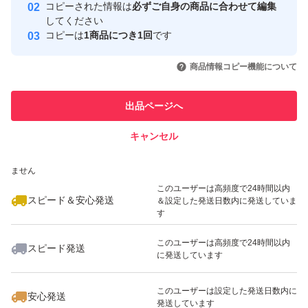
コピーされた情報は
必ずご自身の商品に合わせて編集
取引実績
してください
コピーは
1商品につき1回
です
このユーザーはYahoo!フリマの取
取引実績◯+
いいね！
いいね！
850
円
650
円
1,580
円
引を完了させた実績があります
商品情報コピー機能について
このユーザーは他フリマサービス
他フリマ実績◯+
出品ページへ
での取引実績があります
キャンセル
スピード&安心発送
いいね！
いいね！
880
※このバッジは実績に基づく表示であり、発送を保証しているものではあり
円
900
円
1,490
円
ません
このユーザーは高頻度で24時間以内
スピード＆安心発送
＆設定した発送日数内に発送していま
す
このユーザーは高頻度で24時間以内
スピード発送
に発送しています
いいね！
いいね！
790
円
780
円
888
円
最大10%対象
このユーザーは設定した発送日数内に
安心発送
発送しています