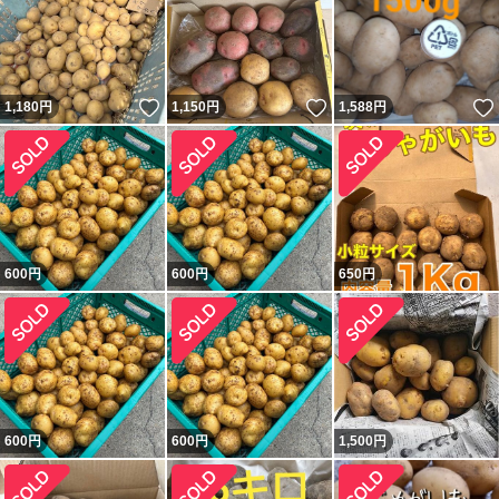
いいね！
いいね！
1,180
円
1,150
円
1,588
円
600
円
600
円
650
円
600
円
600
円
1,500
円