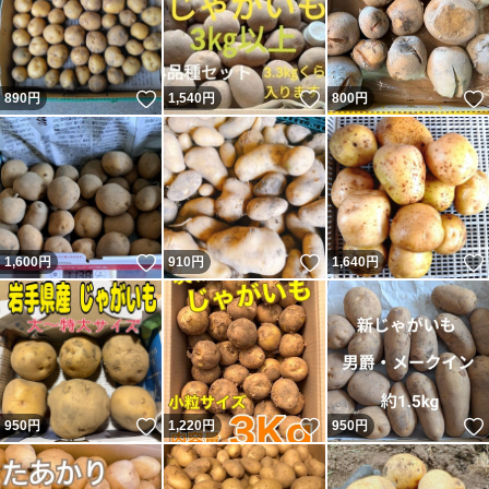
いいね！
いいね！
890
円
1,540
円
800
円
いいね！
いいね！
1,600
円
910
円
1,640
円
いいね！
いいね！
950
円
1,220
円
950
円