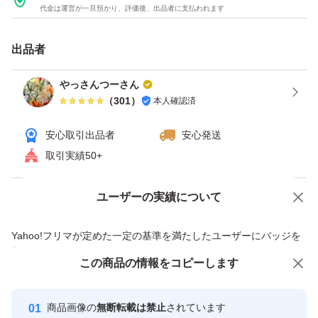
代金は運営が一旦預かり、評価後、出品者に支払われます
出品者
やっさんつーさん
（
301
）
本人確認済
安心取引出品者
安心発送
取引実績50+
ユーザーの実績について
価格の相談
商品への質問
商品への質問からの値下げ交渉、不適切なカテゴリ変更依頼は禁止です
Yahoo!フリマが定めた一定の基準を満たしたユーザーにバッジを
付与しています
この商品をみている人にオススメ
この商品の情報をコピーします
安心取引出品者
最大10%対象
Yahoo!フリマの基準をクリアした安
安心取引出品者
商品画像の
無断転載は禁止
されています
心・安全なユーザーです