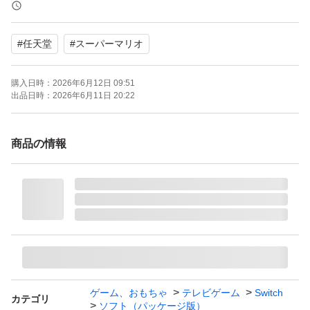
動作確認済み
#
任天堂
#
スーパーマリオ
【Switch2】 マリオカート ワールド
ブランド：任天堂 スーパーマリオ
購入日時：
2026年6月12日 09:51
ゲームジャンル：レース
出品日時：
2026年6月11日 20:22
ソフトウェア対象年齢：全年齢対象
パッケージ種類：通常版
商品の情報
オンライン：オンライン対応
プレイモード：TVモード対応 テーブルモード対応 携帯モ
ード対応
携帯モードプレイ人数：1.0 人
ゲーム、おもちゃ
テレビゲーム
Switch
カテゴリ
ソフト（パッケージ版）