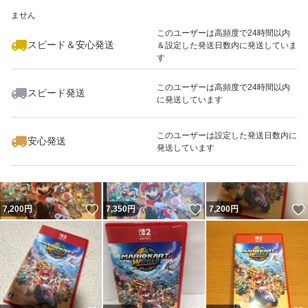
いいね！
いいね！
7,500
※このバッジは実績に基づく表示であり、発送を保証しているものではあり
円
7,350
円
7,400
円
ません
このユーザーは高頻度で24時間以内
スピード＆安心発送
＆設定した発送日数内に発送していま
す
このユーザーは高頻度で24時間以内
スピード発送
に発送しています
いいね！
いいね！
7,280
円
7,250
円
7,400
円
このユーザーは設定した発送日数内に
安心発送
発送しています
いいね！
いいね！
7,200
円
7,350
円
7,200
円