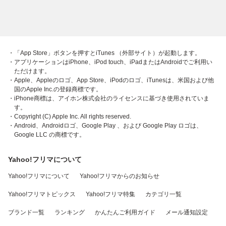
・「App Store」ボタンを押すとiTunes （外部サイト）が起動します。
・アプリケーションはiPhone、iPod touch、iPadまたはAndroidでご利用い
ただけます。
・Apple、Appleのロゴ、App Store、iPodのロゴ、iTunesは、米国および他
国のApple Inc.の登録商標です。
・iPhone商標は、アイホン株式会社のライセンスに基づき使用されていま
す。
・Copyright (C) Apple Inc. All rights reserved.
・Android、Androidロゴ、Google Play 、および Google Play ロゴは、
Google LLC の商標です。
Yahoo!フリマについて
Yahoo!フリマについて
Yahoo!フリマからのお知らせ
Yahoo!フリマトピックス
Yahoo!フリマ特集
カテゴリ一覧
ブランド一覧
ランキング
かんたんご利用ガイド
メール通知設定