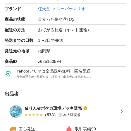
ブランド
任天堂
スーパーマリオ
商品の状態
目立った傷や汚れなし
配送の方法
おてがる配送（ヤマト運輸）
発送までの日数
1〜2日で発送
発送元の地域
福岡県
商品ID
z625150594
Yahoo!フリマは全品送料無料・匿名配送
代金は運営が一旦預かり、評価後、出品者に支払われます
出品者
猫りん＠ポケカ環境デッキ販売
（
578
）
本人確認前
安心発送
取引実績99+