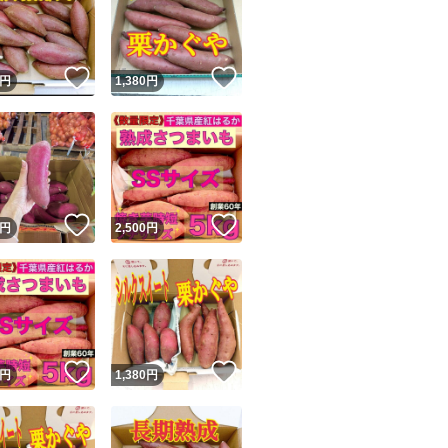
！
いいね！
いいね！
円
1,380
円
ユーザーの実績について
！
いいね！
いいね！
円
2,500
円
o!フリマが定めた一定の基準を満たしたユーザーにバッジを付与しています
出品者
この商品の情報をコピーします
取引出品者
Yahoo!フリマの基準をクリアした安心・安全なユーザーです
！
いいね！
いいね！
商品画像の
無断転載は禁止
されています
円
1,380
円
コピーされた情報は
必ずご自身の商品に合わせて編集
してください
コピーは
1商品につき1回
です
実績◯+
このユーザーはYahoo!フリマの取引を完了させた実績があり