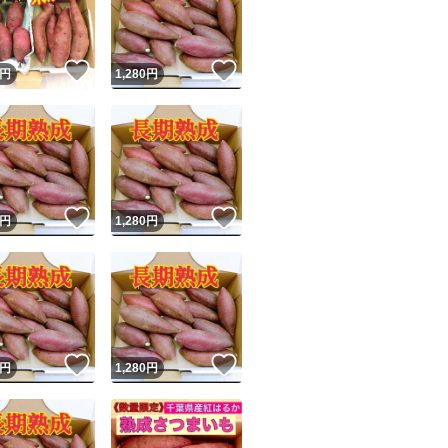
商品情報コピー機
リマ実績◯+
このユーザーは他フリマサービスでの取引実績があります
！
いいね！
いいね！
円
1,280
円
出品ページへ
&安心発送
キャンセル
ジは実績に基づく表示であり、発送を保証しているものではありません
このユーザーは高頻度で24時間以内＆設定した発送日数内に
ード＆安心発送
ます
！
いいね！
いいね！
円
1,280
円
ード発送
このユーザーは高頻度で24時間以内に発送しています
発送
このユーザーは設定した発送日数内に発送しています
！
いいね！
いいね！
円
1,280
円