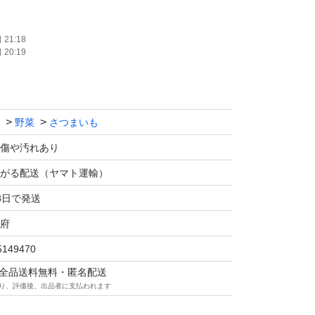
21:18
20:19
野菜
さつまいも
傷や汚れあり
がる配送（ヤマト運輸）
3日で発送
府
5149470
マは全品送料無料・匿名配送
り、評価後、出品者に支払われます