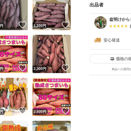
出品者
盆明けから
！
いいね！
いいね！
円
1,200
円
安心発送
価格の
！
いいね！
いいね！
円
2,300
円
商品への質問
！
いいね！
いいね！
円
2,500
円