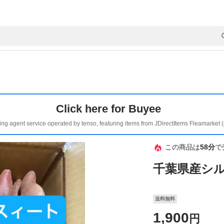
Click here for Buyee
ing agent service operated by tenso, featuring items from JDirectItems Fleamarket 
この商品は
58分
で
千葉県産シ
送料無料
1,900
円