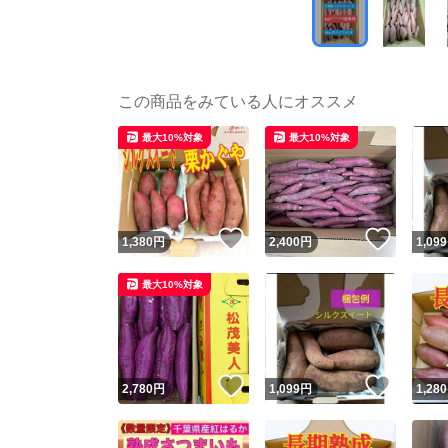
この商品をみている人にオススメ
最大10%対象
最大10%対象
いいね！
いいね
1,380
円
2,400
円
1,099
最大10%対象
いいね！
いいね
2,780
円
1,099
円
1,280