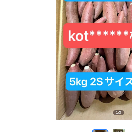
1
/
3