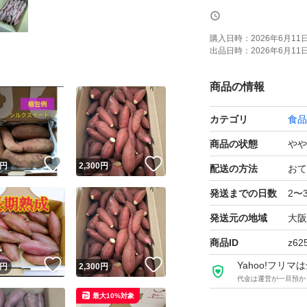
購入日時：
2026年6月11日 
出品日時：
2026年6月11日 
商品の情報
カテゴリ
食品
商品の状態
やや
！
いいね！
いいね！
円
2,300
円
配送の方法
おて
発送までの日数
2〜
発送元の地域
大阪
商品ID
z62
！
いいね！
いいね！
Yahoo!フリ
円
2,300
円
代金は運営が一旦預か
最大10%対象