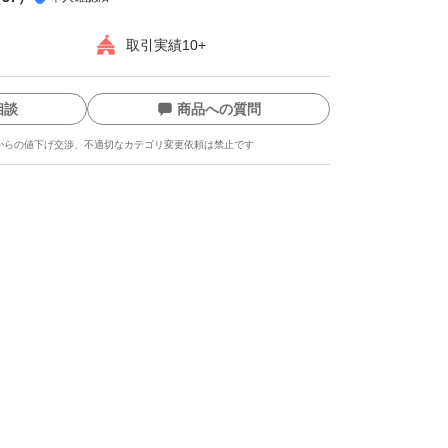
取引実績10+
相談
商品への質問
からの値下げ交渉、不適切なカテゴリ変更依頼は禁止です
ます