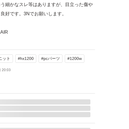
伴う細かなスレ等はありますが、目立った傷や
良好です。3Nでお願いします。
AIR
ニット
#
hx1200
#
pcパーツ
#
1200w
LATINUM
写っているケーブル類
20:03
たします。
0140-JP （HX1200） 80PLUS PLATINUM認証
率電源ユニット