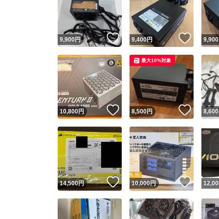
いいね！
いいね
9,900
円
9,400
円
9,900
最大10%対象
いいね！
いいね
10,800
円
8,500
円
8,600
Yaho
安心取引
安心
いいね！
いいね
14,500
円
10,000
円
12,00
取引実績
取引