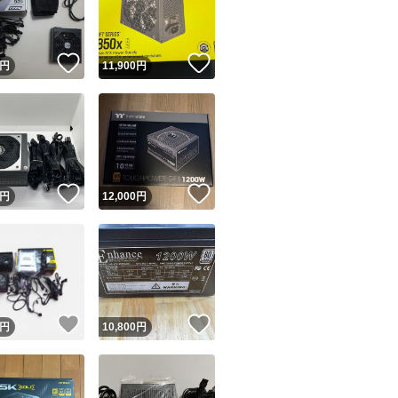
商品情報コピー機
リマ実績◯+
このユーザーは他フリマサービスでの取引実績があります
！
いいね！
いいね！
円
11,900
円
出品ページへ
&安心発送
キャンセル
ジは実績に基づく表示であり、発送を保証しているものではありません
このユーザーは高頻度で24時間以内＆設定した発送日数内に
ード＆安心発送
ます
！
いいね！
いいね！
円
12,000
円
ード発送
このユーザーは高頻度で24時間以内に発送しています
発送
このユーザーは設定した発送日数内に発送しています
！
いいね！
いいね！
円
10,800
円