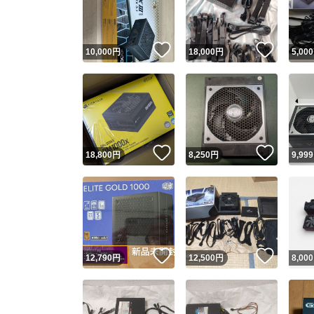
他フ
いいね！
いいね
10,000
円
18,000
円
5,000
スピード
※このバッ
スピ
いいね！
いいね
18,800
円
8,250
円
9,999
スピ
安心
いいね！
いいね
12,790
円
12,500
円
8,000