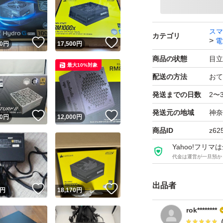
スマ
カテゴリ
電
！
いいね！
いいね！
0
円
17,500
円
商品の状態
目立
最大10%対象
配送の方法
おて
発送までの日数
2〜
発送元の地域
神奈
！
いいね！
いいね！
0
円
12,000
円
商品ID
z62
Yahoo!フリ
代金は運営が一旦預か
出品者
！
いいね！
いいね！
円
18,170
円
rok********