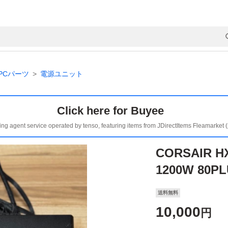
PCパーツ
電源ユニット
Click here for Buyee
ing agent service operated by tenso, featuring items from JDirectItems Fleamarket 
CORSAIR 
1200W 80P
送料無料
10,000
円