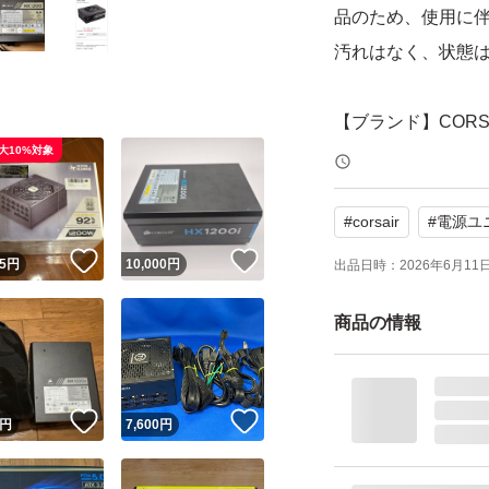
品のため、使用に
汚れはなく、状態は
【ブランド】CORS
大10%対象
【モデル】HX1200
【出力】1200W
#
corsair
#
電源ユ
【認証】80PLUS P
！
いいね！
いいね！
【付属品】画像に
5
円
10,000
円
出品日時：
2026年6月11日 
商品の情報
よろしくお願いい
CORSAIR CP-902
取得 1200W高効
！
いいね！
いいね！
円
7,600
円