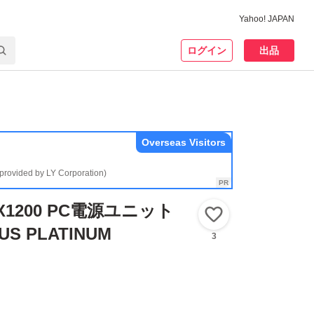
Yahoo! JAPAN
ログイン
出品
Overseas Visitors
(provided by LY Corporation)
HX1200 PC電源ユニット
いいね！
LUS PLATINUM
3