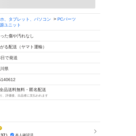
ホ、タブレット、パソコン
PCパーツ
源ユニット
った傷や汚れなし
がる配送（ヤマト運輸）
3日で発送
川県
5140612
マは全品送料無料・匿名配送
り、評価後、出品者に支払われます
（
37
）
本人確認済