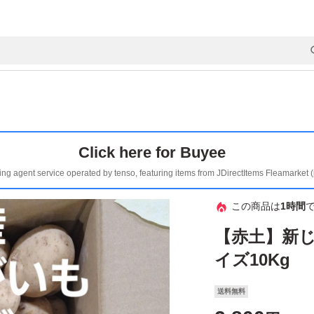
Click here for Buyee
ing agent service operated by tenso, featuring items from JDirectItems Fleamarket 
この商品は
1時間
【赤土】新じ
イズ10Kg
送料無料