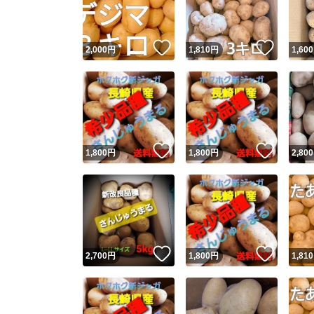
他フ
いいね！
いいね
2,000
円
1,810
円
1,600
スピード
※このバッ
スピ
いいね！
いいね
1,800
円
1,800
円
2,800
スピ
安心
いいね！
いいね
2,700
円
1,800
円
1,810