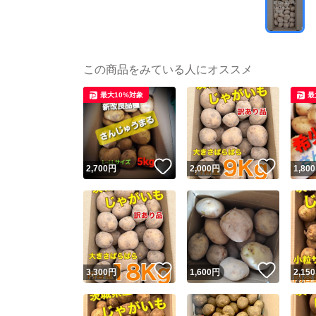
この商品をみている人にオススメ
最大10%対象
最
いいね！
いいね
2,700
円
2,000
円
1,800
いいね！
いいね
3,300
円
1,600
円
2,150