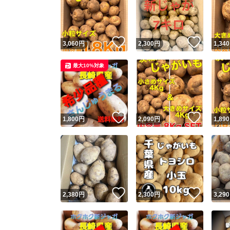
いいね！
いいね
3,060
円
2,300
円
1,340
最大10%対象
いいね！
いいね
1,800
円
2,090
円
1,890
いいね！
いいね
2,380
円
2,300
円
3,290