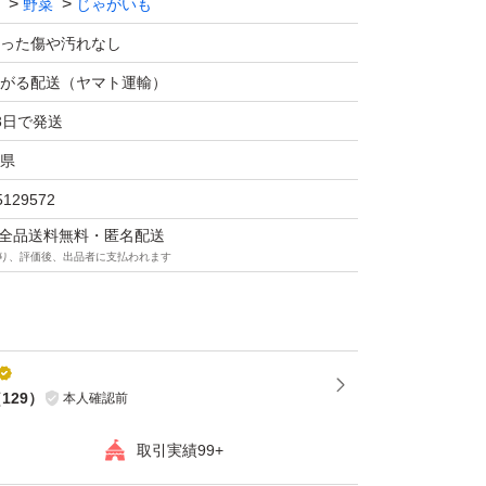
野菜
じゃがいも
った傷や汚れなし
がる配送（ヤマト運輸）
3日で発送
県
5129572
マは全品送料無料・匿名配送
り、評価後、出品者に支払われます
（
129
）
本人確認前
取引実績99+