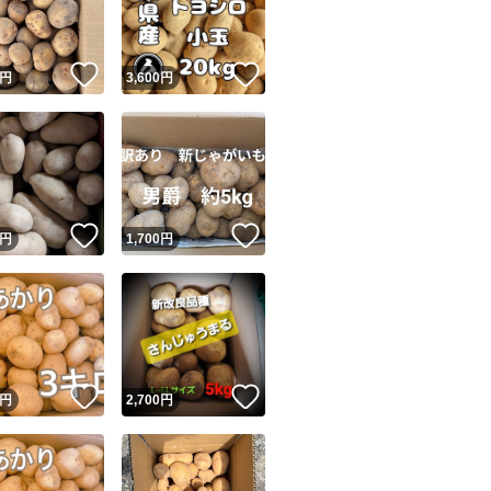
商品情報コピー機
リマ実績◯+
このユーザーは他フリマサービスでの取引実績があります
！
いいね！
いいね！
円
3,600
円
出品ページへ
&安心発送
キャンセル
ジは実績に基づく表示であり、発送を保証しているものではありません
このユーザーは高頻度で24時間以内＆設定した発送日数内に
ード＆安心発送
ます
！
いいね！
いいね！
円
1,700
円
ード発送
このユーザーは高頻度で24時間以内に発送しています
発送
このユーザーは設定した発送日数内に発送しています
！
いいね！
いいね！
円
2,700
円