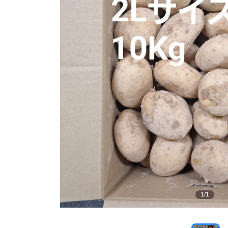
1
/
1