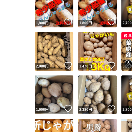
いいね！
いいね
1,800
円
1,800
円
2,700
最
いいね！
いいね
2,980
円
3,470
円
3,600
Yaho
安心取引
安心
いいね！
いいね
1,600
円
2,380
円
2,700
取引実績
取引