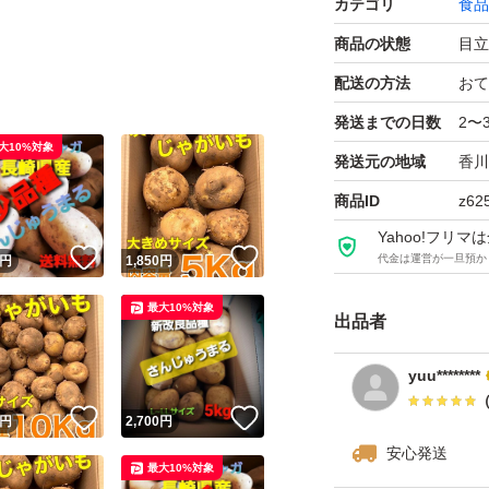
カテゴリ
食品
商品の状態
目立
配送の方法
おて
発送までの日数
2〜
大10%対象
発送元の地域
香川
商品ID
z62
Yahoo!フリ
！
いいね！
いいね！
代金は運営が一旦預か
円
1,850
円
最大10%対象
出品者
yuu********
！
いいね！
いいね！
円
2,700
円
安心発送
最大10%対象