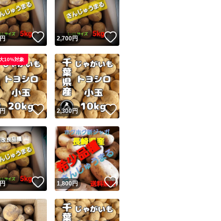
！
いいね！
いいね！
円
2,700
円
大10%対象
ユーザーの実績について
！
いいね！
いいね！
円
2,300
円
o!フリマが定めた一定の基準を満たしたユーザーにバッジを付与しています
出品者
この商品の情報をコピーします
取引出品者
Yahoo!フリマの基準をクリアした安心・安全なユーザーです
！
いいね！
いいね！
商品画像の
無断転載は禁止
されています
円
1,800
円
コピーされた情報は
必ずご自身の商品に合わせて編集
してください
コピーは
1商品につき1回
です
実績◯+
このユーザーはYahoo!フリマの取引を完了させた実績があり