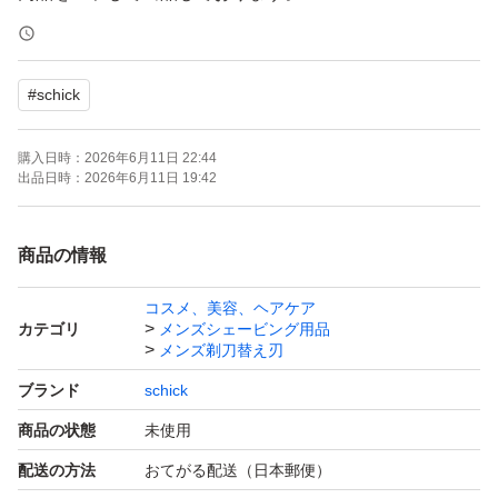
4個入りケース2個付きです。
#
schick
ハイドロシリーズの敏感肌用です。
シックシリーズは全て互換性がありますので
購入日時：
2026年6月11日 22:44
他のシックシリーズ本体にも替刃は適用できます。
出品日時：
2026年6月11日 19:42
■アロエ+ビタミンE配合／肌への摩擦を軽減
商品の情報
■ウォータースルー構造／洗い流し簡単
コスメ、美容、ヘアケア
■フリップ式トリマー／細かい部分まで整えられる
カテゴリ
メンズシェービング用品
■スキンガード付5枚刃／ヒリヒリから肌を守る
メンズ剃刀替え刃
■皮膚科医のテスト済み
ブランド
schick
商品の状態
未使用
ゾーリゾーリと剃りまくって下さい！
配送の方法
おてがる配送（日本郵便）
ヾ(⌒(_*・ω・)_ 毛を刈られたの羊のように！