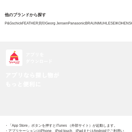
他のブランドから探す
P&G
schick
FEATHER
貝印
Georg Jensen
Panasonic
BRAUN
MUHLE
SEIKO
HENS
・「App Store」ボタンを押すとiTunes （外部サイト）が起動します。
・アプリケーションはiPhone、iPod touch、iPadまたはAndroidでご利用い