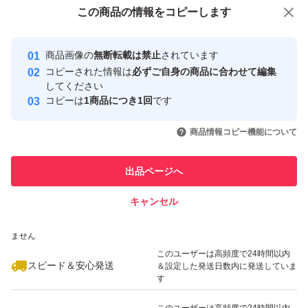
付与しています
この商品をみている人にオススメ
この商品の情報をコピーします
安心取引出品者
最大10%対象
最大10%対象
緩衝材、PE袋、封筒、
Yahoo!フリマの基準をクリアした安
安心取引出品者
商品画像の
無断転載は禁止
されています
心・安全なユーザーです
これらも全て新品でお包みします
コピーされた情報は
必ずご自身の商品に合わせて編集
取引実績
してください
コピーは
1商品につき1回
です
金土日祝日にご購入された場合、
このユーザーはYahoo!フリマの取
取引実績◯+
いいね！
いいね！
2,398
円
1,630
円
1,298
円
引を完了させた実績があります
翌郵便局営業日以降の発送となります
商品情報コピー機能について
最大10%対象
このユーザーは他フリマサービス
他フリマ実績◯+
出品ページへ
#コストコ
での取引実績があります
#Costco
キャンセル
スピード&安心発送
#シック
いいね！
いいね！
3,498
※このバッジは実績に基づく表示であり、発送を保証しているものではあり
円
2,500
円
2,750
円
ません
#ハイドロ
このユーザーは高頻度で24時間以内
#プレミアム
スピード＆安心発送
＆設定した発送日数内に発送していま
す
#ジェルプール
#カミソリ
このユーザーは高頻度で24時間以内