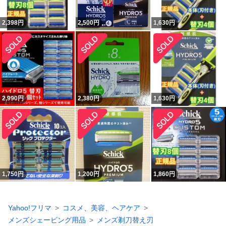
2,398
円
2,500
円
1,630
円
2,990
円
2,380
円
1,630
円
1,750
円
1,200
円
1,860
円
Yahoo!フリマ
コスメ、美容、ヘアケア
メンズシェービング用品
メンズ剃刀替え刃