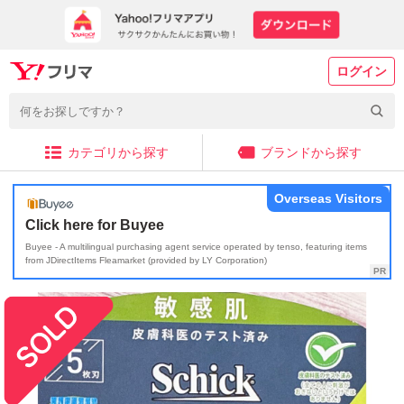
ログイン
カテゴリから探す
ブランドから探す
Overseas Visitors
Click here for Buyee
Buyee - A multilingual purchasing agent service operated by tenso, featuring items
from JDirectItems Fleamarket (provided by LY Corporation)