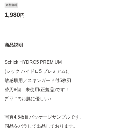
送料無料
1,980
円
商品説明
Schick HYDRO5 PREMIUM
(シック ハイドロ5 プレミアム)、
敏感肌用／スキンガード付5枚刃
替刃8個、未使用(正規品)です！
(*´▽｀*)お肌に優しい♪
写真4.5枚目パッケージサンプルです。
同品をバラして出品しております。