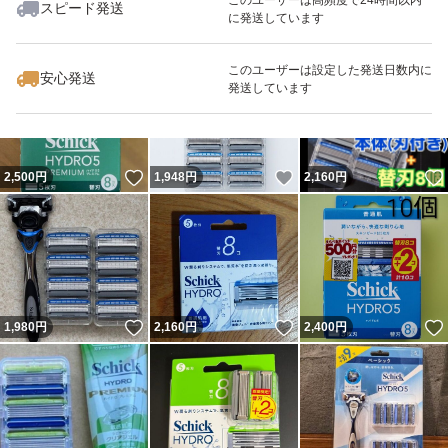
スピード発送
に発送しています
#髭剃り
いいね！
いいね！
1,600
円
1,860
円
2,698
円
#ヒゲ
最大10%対象
このユーザーは設定した発送日数内に
安心発送
発送しています
#ホルダー
#シェービング
#敏感肌
いいね！
いいね！
2,500
円
1,948
円
2,160
円
#敏感
#5枚刃
いいね！
いいね！
1,980
円
2,160
円
2,400
円