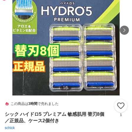
1
/
5
この商品は
3時間
で売れました
い
シック ハイドロ5 プレミアム 敏感肌用 替刃8個
1
／正規品、ケース2個付き
schick