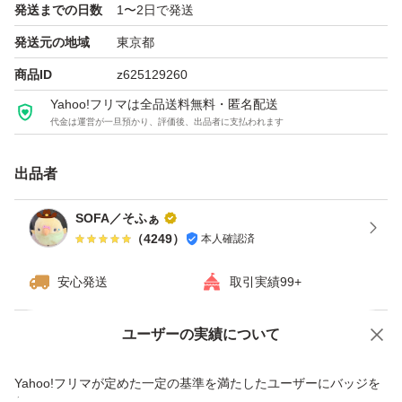
発送までの日数
1〜2日で発送
発送元の地域
東京都
☆お品の特性です
商品ID
z625129260
製品の仕様上、剃刃部分またはケース内に白い粉末状のも
Yahoo!フリマは全品送料無料・匿名配送
のが付着する場合がございますが、水に触れると溶けだす
代金は運営が一旦預かり、評価後、出品者に支払われます
ジェル部分の一部が粉末化し付着している物の為、使用上
問題は御座いません
出品者
SOFA／そふぁ
☆梱包、配送に関しまして
（
4249
）
本人確認済
売値を抑える為、下記簡易梱包です。
替刃ケース2つをまるっと緩衝材で包み
安心発送
取引実績99+
→PE袋にて密閉し
ユーザーの実績について
→硬めの袋に入れ発送致します
価格の相談
商品への質問
ご了承の上ご検討下さいませ！
商品への質問からの値下げ交渉、不適切なカテゴリ変更依頼は禁止です
Yahoo!フリマが定めた一定の基準を満たしたユーザーにバッジを
※替刃ケースの裏側、最初から空いている状態です