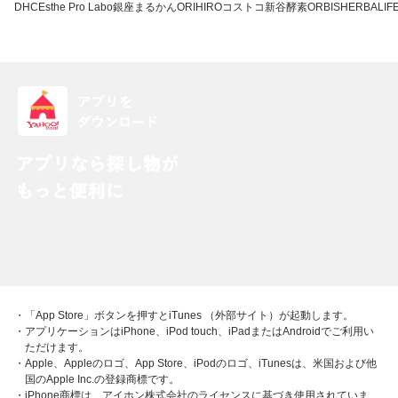
DHC
Esthe Pro Labo
銀座まるかん
ORIHIRO
コストコ
新谷酵素
ORBIS
HERBALIFE
・「App Store」ボタンを押すとiTunes （外部サイト）が起動します。
・アプリケーションはiPhone、iPod touch、iPadまたはAndroidでご利用い
ただけます。
・Apple、Appleのロゴ、App Store、iPodのロゴ、iTunesは、米国および他
国のApple Inc.の登録商標です。
・iPhone商標は、アイホン株式会社のライセンスに基づき使用されていま