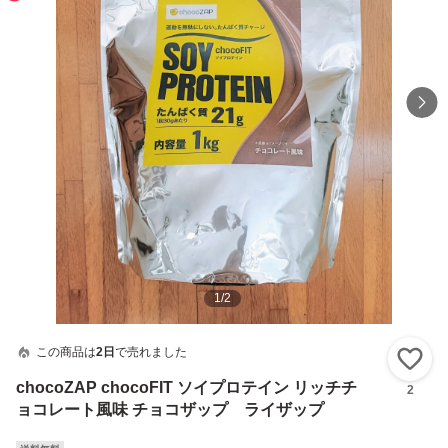
1
/
2
この商品は
2日
で売れました
い
chocoZAP chocoFIT ソイプロテイン リッチチ
2
ョコレート風味 チョコザップ ライザップ