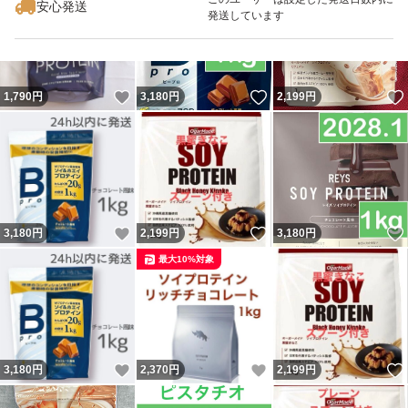
安心発送
発送しています
いいね！
いいね！
1,790
円
3,180
円
2,199
円
いいね！
いいね！
3,180
円
2,199
円
3,180
円
最大10%対象
いいね！
いいね！
3,180
円
2,370
円
2,199
円