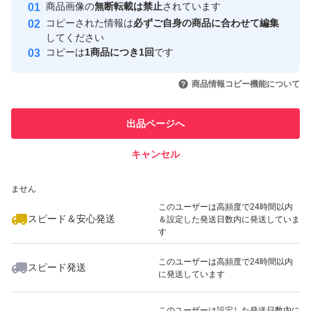
安心取引出品者
商品画像の
無断転載は禁止
されています
心・安全なユーザーです
コピーされた情報は
必ずご自身の商品に合わせて編集
取引実績
してください
コピーは
1商品につき1回
です
このユーザーはYahoo!フリマの取
取引実績◯+
いいね！
いいね！
2,250
円
3,150
円
2,199
円
引を完了させた実績があります
商品情報コピー機能について
最大10%対象
最大10%対象
最大10%対象
このユーザーは他フリマサービス
他フリマ実績◯+
出品ページへ
での取引実績があります
キャンセル
スピード&安心発送
いいね！
いいね！
2,280
※このバッジは実績に基づく表示であり、発送を保証しているものではあり
円
2,999
円
3,180
円
ません
最大10%対象
このユーザーは高頻度で24時間以内
スピード＆安心発送
＆設定した発送日数内に発送していま
す
このユーザーは高頻度で24時間以内
スピード発送
に発送しています
いいね！
いいね！
3,180
円
2,199
円
2,199
円
最大10%対象
このユーザーは設定した発送日数内に