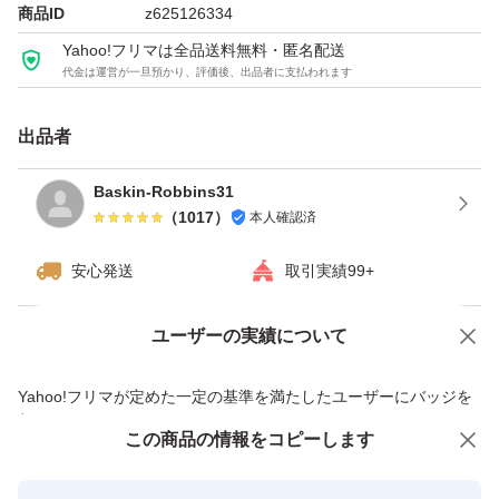
商品ID
z625126334
Yahoo!フリマは全品送料無料・匿名配送
代金は運営が一旦預かり、評価後、出品者に支払われます
出品者
Baskin-Robbins31
（
1017
）
本人確認済
安心発送
取引実績99+
ユーザーの実績について
価格の相談
商品への質問
商品への質問からの値下げ交渉、不適切なカテゴリ変更依頼は禁止です
Yahoo!フリマが定めた一定の基準を満たしたユーザーにバッジを
付与しています
この商品をみている人にオススメ
この商品の情報をコピーします
安心取引出品者
最大10%対象
最大10%対象
Yahoo!フリマの基準をクリアした安