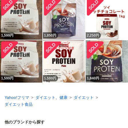
1,599
円
1,850
円
2,250
円
1,599
円
1,599
円
1,840
円
Yahoo!フリマ
ダイエット、健康
ダイエット
ダイエット食品
他のブランドから探す