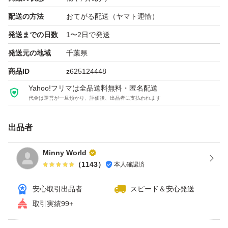
※欠品は上記以外の全ての付属品です。
配送の方法
おてがる配送（ヤマト運輸）
発送までの日数
1〜2日で発送
〇動作確認済み〇
発送元の地域
千葉県
・起動確認
商品ID
z625124448
・充電確認
Yahoo!フリマは全品送料無料・匿名配送
・ニンテンドースイッチソフト（マリオカート8デラック
代金は運営が一旦預かり、評価後、出品者に支払われます
ス）で起動確認済み
出品者
・シリアルナンバー確認
・初期化
Minny World
※本体の内蔵バッテリとJoy-Conは動作保証対象外の消耗
（
1143
）
本人確認済
品のため、時間の経過と共に持ちが短くなり、劣化するこ
安心取引出品者
スピード＆安心発送
とがあるので、ご了承願います。
取引実績99+
※万が一、Joy-Conのドリフト現象などの不具合が発生の
場合、何卒ご容赦頂ければ幸いです。