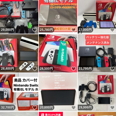
第441120001466号
いいね！
いいね！
29,000
円
25,780
円
27,000
円
いいね！
いいね！
28,400
円
28,500
円
21,795
円
いいね！
いいね！
32,700
円
20,600
円
29,999
円
最大10%対象