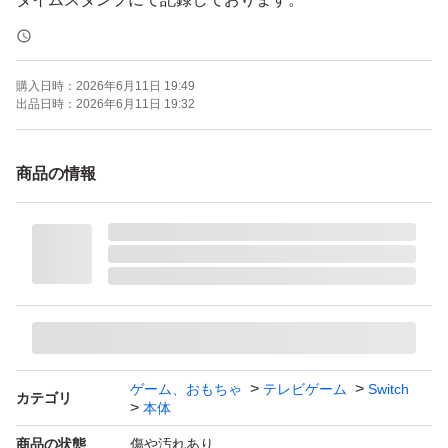
※本体の型番、シリアルナンバーを印刷したシールを本体
購入日時：
2026年6月11日 19:49
に貼付しております。そのため、シールを剥がす際に本体
出品日時：
2026年6月11日 19:32
に傷やダメージ、または粘着跡やベタつき等が相当残る可
能性がございます。
商品の情報
〇セット内容〇
・本体
・Joy-Con
・グリップ
・ドック
・充電器
ゲーム、おもちゃ
テレビゲーム
Switch
カテゴリ
本体
・HDMIケーブル
商品の状態
傷や汚れあり
・外箱