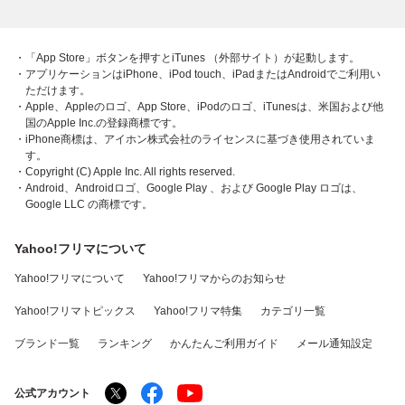
・「App Store」ボタンを押すとiTunes （外部サイト）が起動します。
・アプリケーションはiPhone、iPod touch、iPadまたはAndroidでご利用い
ただけます。
・Apple、Appleのロゴ、App Store、iPodのロゴ、iTunesは、米国および他
国のApple Inc.の登録商標です。
・iPhone商標は、アイホン株式会社のライセンスに基づき使用されていま
す。
・Copyright (C) Apple Inc. All rights reserved.
・Android、Androidロゴ、Google Play 、および Google Play ロゴは、
Google LLC の商標です。
Yahoo!フリマについて
Yahoo!フリマについて
Yahoo!フリマからのお知らせ
Yahoo!フリマトピックス
Yahoo!フリマ特集
カテゴリ一覧
ブランド一覧
ランキング
かんたんご利用ガイド
メール通知設定
公式アカウント