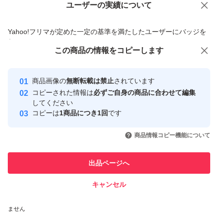
ユーザーの実績について
価格の相談
商品への質問
商品への質問からの値下げ交渉、不適切なカテゴリ変更依頼は禁止です
〇本体・付属品の状態〇
Yahoo!フリマが定めた一定の基準を満たしたユーザーにバッジを
付与しています
・本体の画面や裏側を含めて全体的に傷や汚れ、ダメージ
この商品をみている人にオススメ
この商品の情報をコピーします
安心取引出品者
等が相当あり
最大10%対象
最大10%対象
最大10%対象
Yahoo!フリマの基準をクリアした安
・Joy-Con、ドックに傷や汚れ、ダメージ等があり
安心取引出品者
商品画像の
無断転載は禁止
されています
心・安全なユーザーです
コピーされた情報は
必ずご自身の商品に合わせて編集
・外箱にスレ・ダメージ・破損・破れ等が相当あり
取引実績
してください
・中古品の為、使用感があり、使用期間は不明
コピーは
1商品につき1回
です
このユーザーはYahoo!フリマの取
取引実績◯+
いいね！
いいね！
24,000
円
29,999
円
27,990
円
引を完了させた実績があります
商品情報コピー機能について
〇保管環境〇
最大10%対象
最大10%対象
・前所有者が喫煙環境で使用されていた可能性はありま
このユーザーは他フリマサービス
他フリマ実績◯+
出品ページへ
での取引実績があります
す。万が一、ヤニ臭の見落としの際にはご容赦願います。
キャンセル
スピード&安心発送
いいね！
いいね！
23,800
※このバッジは実績に基づく表示であり、発送を保証しているものではあり
円
29,500
円
27,000
円
〇ご購入にあたって〇
ません
最大10%対象
・新品同様品や美品をお求めの方、また商品の状態に敏感