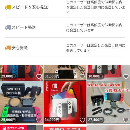
このユーザーは高頻度で24時間以内
スピード＆安心発送
＆設定した発送日数内に発送していま
な方は、ご購入をお控えください。
す
・当方はインボイス登録事業者ではなく、匿名取引となる
このユーザーは高頻度で24時間以内
スピード発送
ため、請求書及び領収書の発行には対応しておりません。
に発送しています
いいね！
いいね！
19,900
円
28,000
円
23,000
円
・すり替え防止のため、返品・交換はお受けしておりませ
このユーザーは設定した発送日数内に
ん（シリアル番号は控えております）。
安心発送
発送しています
・配送中の事故につきましては、当方では責任を負いかね
ます。
・商品到着後は、お早めに受取評価をしていただけますと
いいね！
いいね！
29,000
円
31,500
円
30,000
円
幸いです。
・万が一、何かございましたら、受取評価前にご相談いた
だけますと幸いです。
いいね！
いいね！
25,990
円
34,000
円
27,400
円
【古物商許可情報】
最大10%対象
千葉県公安委員会許可