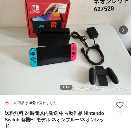
1
/
14
この商品は
16分
で売れました
い
送料無料 24時間以内発送 中古動作品 Nintendo
1
Switch 有機ELモデル ネオンブルー/ネオンレッ
ド