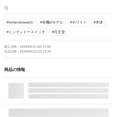
【ブランド】任天堂
【モデル】Nintendo Switch 有機ELモデル
#
nintendoswitch
#
有機elモデル
#
ホワイト
#
本体
【カラー】ホワイト系
【商品の状態】目立った傷や汚れなし
#
ニンテンドースイッチ
#
任天堂
【付属品】本体、充電器
購入日時：
2026年6月13日 17:00
出品日時：
2026年6月11日 19:28
よろしくお願いいたします。
商品の情報