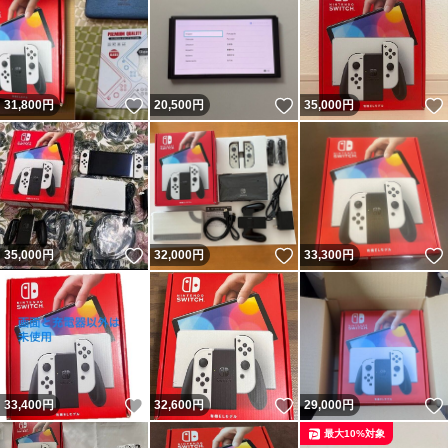
いいね！
いいね！
31,800
円
20,500
円
35,000
円
いいね！
いいね！
35,000
円
32,000
円
33,300
円
いいね！
いいね！
33,400
円
32,600
円
29,000
円
最大10%対象