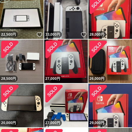
いいね！
いいね！
22,500
円
33,000
円
28,000
円
28,500
円
27,000
円
26,000
円
20,000
円
27,000
円
29,000
円