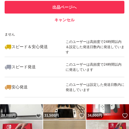
このユーザーは他フリマサービス
他フリマ実績◯+
出品ページへ
での取引実績があります
キャンセル
スピード&安心発送
いいね！
いいね！
29,500
※このバッジは実績に基づく表示であり、発送を保証しているものではあり
円
29,999
円
27,000
円
ません
最大10%対象
このユーザーは高頻度で24時間以内
スピード＆安心発送
＆設定した発送日数内に発送していま
す
このユーザーは高頻度で24時間以内
スピード発送
に発送しています
いいね！
いいね！
28,000
円
21,500
円
26,500
円
このユーザーは設定した発送日数内に
安心発送
発送しています
いいね！
いいね！
28,000
円
31,500
円
34,000
円