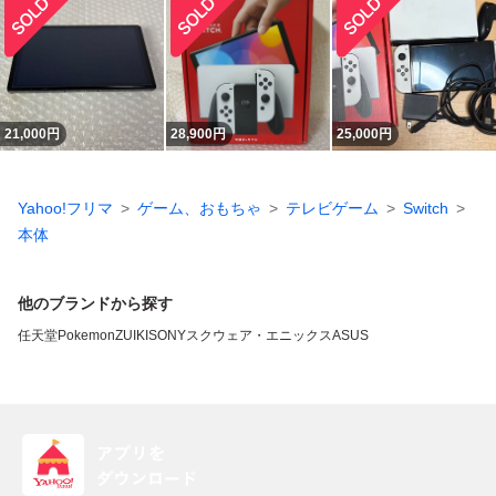
21,000
円
28,900
円
25,000
円
Yahoo!フリマ
ゲーム、おもちゃ
テレビゲーム
Switch
本体
他のブランドから探す
任天堂
Pokemon
ZUIKI
SONY
スクウェア・エニックス
ASUS