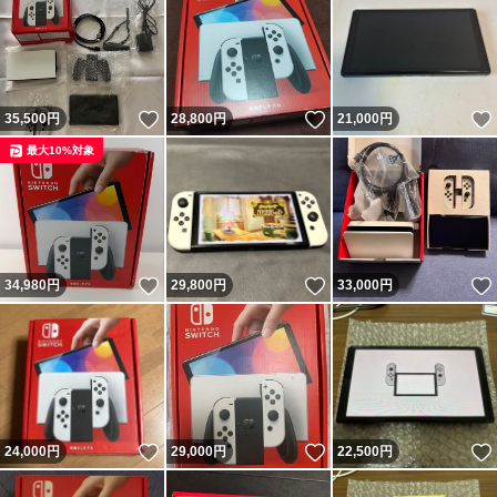
いいね！
いいね！
35,500
円
28,800
円
21,000
円
最大10%対象
いいね！
いいね！
34,980
円
29,800
円
33,000
円
いいね！
いいね！
24,000
円
29,000
円
22,500
円