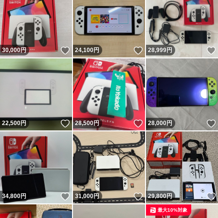
いいね！
いいね！
30,000
円
24,100
円
28,999
円
いいね！
いいね！
22,500
円
28,500
円
28,000
円
いいね！
いいね！
34,800
円
31,000
円
29,800
円
最大10%対象