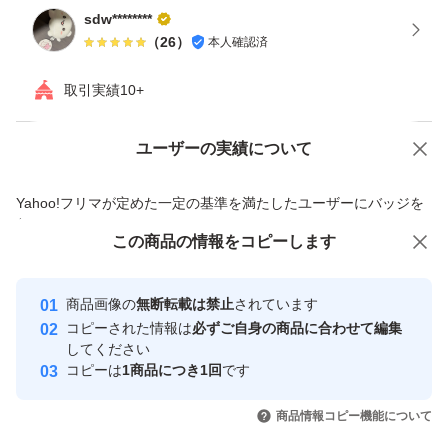
sdw********
（
26
）
本人確認済
取引実績10+
ユーザーの実績について
価格の相談
商品への質問
商品への質問からの値下げ交渉、不適切なカテゴリ変更依頼は禁止です
Yahoo!フリマが定めた一定の基準を満たしたユーザーにバッジを
付与しています
この商品をみている人にオススメ
この商品の情報をコピーします
安心取引出品者
最大10%対象
最大10%対象
Yahoo!フリマの基準をクリアした安
安心取引出品者
商品画像の
無断転載は禁止
されています
心・安全なユーザーです
コピーされた情報は
必ずご自身の商品に合わせて編集
取引実績
してください
コピーは
1商品につき1回
です
このユーザーはYahoo!フリマの取
取引実績◯+
いいね！
いいね！
15,000
円
29,000
円
31,000
円
引を完了させた実績があります
商品情報コピー機能について