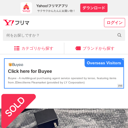
ログイン
カテゴリから探す
ブランドから探す
Overseas Visitors
Click here for Buyee
Buyee - A multilingual purchasing agent service operated by tenso, featuring items
from JDirectItems Fleamarket (provided by LY Corporation)