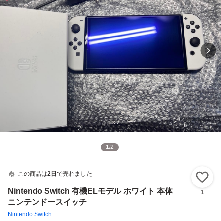
1
/
2
この商品は
2日
で売れました
い
Nintendo Switch 有機ELモデル ホワイト 本体
1
ニンテンドースイッチ
Nintendo Switch