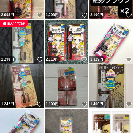
いいね！
いいね！
2,098
円
1,298
円
2,100
円
最大10%対象
いいね！
いいね！
1,298
円
2,110
円
1,329
円
いいね！
いいね！
1,242
円
1,100
円
1,400
円