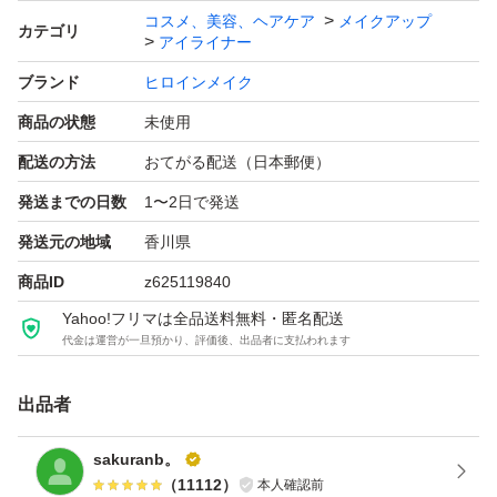
・残量：新品
コスメ、美容、ヘアケア
メイクアップ
カテゴリ
アイライナー
ブランド
ヒロインメイク
#伊勢半
商品の状態
未使用
#コスメ/美容
#ヒロインメイクスムースリキッドアイライナースーパー
配送の方法
おてがる配送（日本郵便）
キープ
発送までの日数
1〜2日で発送
伊勢半
発送元の地域
香川県
#ヒロインメイク
商品ID
z625119840
Yahoo!フリマは全品送料無料・匿名配送
ヒロインメイク スムースリキッドアイライナー スーパー
代金は運営が一旦預かり、評価後、出品者に支払われます
キープ 0.4ml（02 ビターブラウン）×1
出品者
ブランド：ヒロインメイク
sakuranb。
ヒロインメイク スムースリキッドアイライナー スーパー
（
11112
）
本人確認前