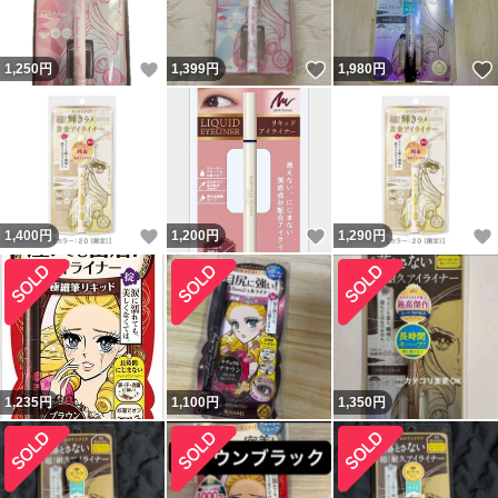
いいね！
いいね！
1,250
円
1,399
円
1,980
円
いいね！
いいね！
1,400
円
1,200
円
1,290
円
1,235
円
1,100
円
1,350
円