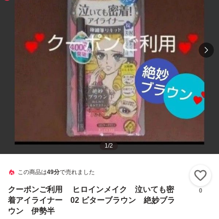
1
/
2
この商品は
49分
で売れました
い
クーポンご利用 ヒロインメイク 泣いても密
0
着アイライナー 02 ビターブラウン 絶妙ブラ
ウン 伊勢半