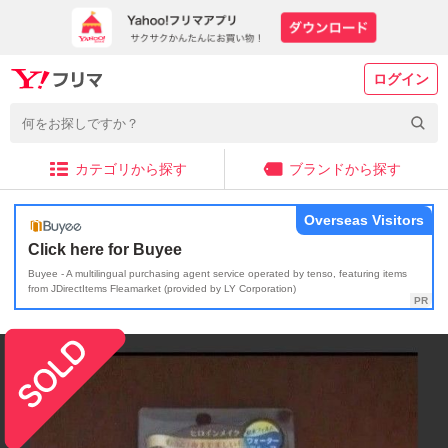
ログイン
カテゴリから探す
ブランドから探す
Overseas Visitors
Click here for Buyee
Buyee - A multilingual purchasing agent service operated by tenso, featuring items
from JDirectItems Fleamarket (provided by LY Corporation)