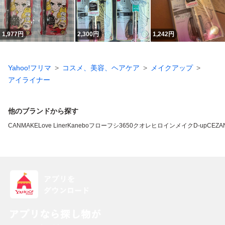
1,977
円
2,300
円
1,242
円
Yahoo!フリマ
コスメ、美容、ヘアケア
メイクアップ
アイライナー
他のブランドから探す
CANMAKE
Love Liner
Kanebo
フローフシ
3650
クオレ
ヒロインメイク
D-up
CEZA