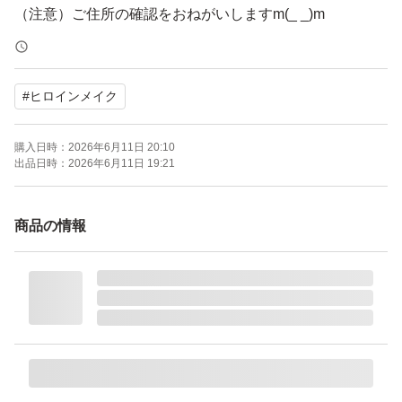
（注意）ご住所の確認をおねがいしますm(_ _)m
匿名なので発送後は、住所間違えで届かなく
ても、当方では一切対応いたしません！
#
ヒロインメイク
★ーーー★ーーー★ーーー★ーーー★ーーー★
購入日時：
2026年6月11日 20:10
出品日時：
2026年6月11日 19:21
「伊勢半 ヒロインメイク スムースリキッドアイライナー
スーパーキープ 」
商品の情報
●02 ビターブラウン 絶妙ブラウン
●伊勢半
【商品状態】
・購入時期：2026年5月