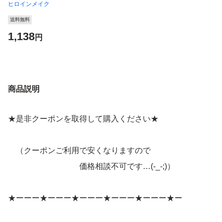
ヒロインメイク
送料無料
1,138
円
商品説明
★是非クーポンを取得して購入ください★
（クーポンご利用で安くなりますので
価格相談不可です…(-_-;)）
★ーーー★ーーー★ーーー★ーーー★ーーー★ー