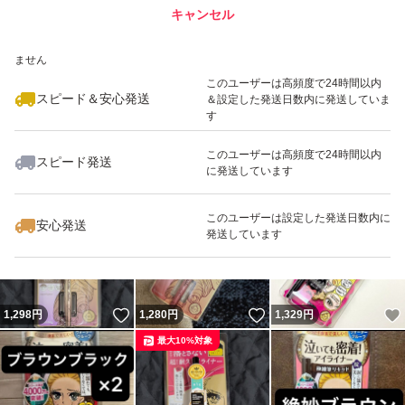
キャンセル
スピード&安心発送
いいね！
いいね！
1,200
※このバッジは実績に基づく表示であり、発送を保証しているものではあり
円
1,298
円
1,298
円
ません
最大10%対象
最大10%対象
このユーザーは高頻度で24時間以内
スピード＆安心発送
＆設定した発送日数内に発送していま
す
このユーザーは高頻度で24時間以内
スピード発送
に発送しています
いいね！
いいね！
1,190
円
1,248
円
1,280
円
最大10%対象
このユーザーは設定した発送日数内に
安心発送
発送しています
いいね！
いいね！
1,298
円
1,280
円
1,329
円
最大10%対象