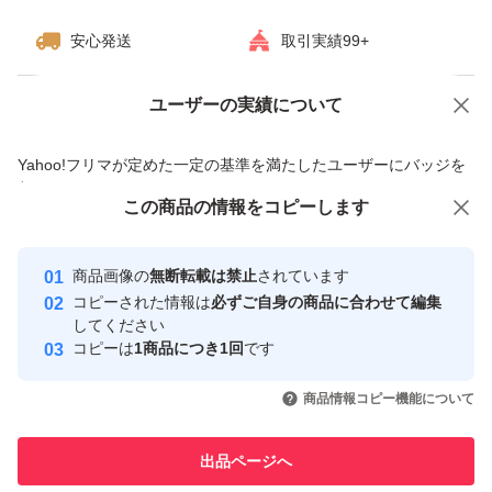
キープ 0.4ml（02 ビターブラウン）
安心発送
取引実績99+
ブランド：ヒロインメイク
ユーザーの実績について
価格の相談
商品への質問
商品への質問からの値下げ交渉、不適切なカテゴリ変更依頼は禁止です
Yahoo!フリマが定めた一定の基準を満たしたユーザーにバッジを
付与しています
この商品をみている人にオススメ
この商品の情報をコピーします
安心取引出品者
最大10%対象
最大10%対象
Yahoo!フリマの基準をクリアした安
安心取引出品者
商品画像の
無断転載は禁止
されています
心・安全なユーザーです
コピーされた情報は
必ずご自身の商品に合わせて編集
取引実績
してください
コピーは
1商品につき1回
です
このユーザーはYahoo!フリマの取
取引実績◯+
いいね！
いいね！
1,977
円
1,190
円
1,200
円
引を完了させた実績があります
商品情報コピー機能について
最大10%対象
最大10%対象
最大10%対象
このユーザーは他フリマサービス
他フリマ実績◯+
出品ページへ
での取引実績があります