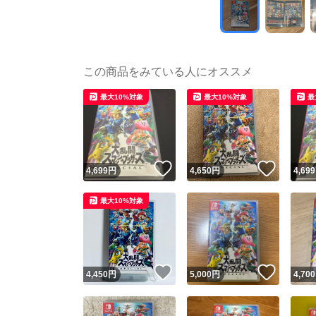
この商品をみている人にオススメ
最大10%対象
最大10%対象
最
いいね！
いいね
4,699
円
4,650
円
4,699
最大10%対象
いいね！
いいね
4,450
円
5,000
円
4,700