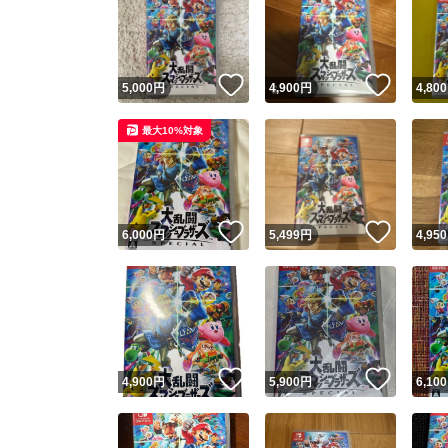
いいね！
いいね
5,000
円
4,900
円
4,800
最大10%対象
いいね！
いいね
6,000
円
5,499
円
4,950
いいね！
いいね
4,900
円
5,900
円
6,100