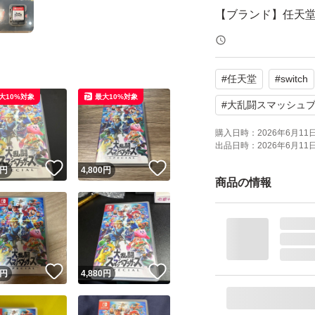
【ブランド】任天
【対応機種】Nintendo
【ジャンル】アク
#
任天堂
#
switch
大10%対象
最大10%対象
よろしくお願いい
#
大乱闘スマッシュブラザ
購入日時：
2026年6月11日 
出品日時：
2026年6月11日 
【Switch】大乱闘
！
いいね！
いいね！
円
4,800
円
ブランド：任天堂
商品の情報
ゲームジャンル：
ソフトウェア対象
パッケージ種類：
オンライン：オン
！
いいね！
いいね！
円
4,880
円
プレイモード：TV
応