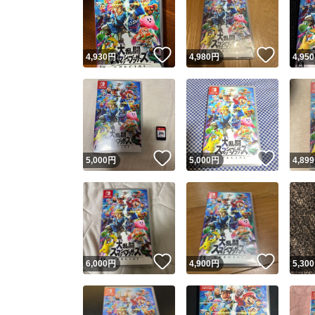
いいね！
いいね
4,930
円
4,980
円
4,950
いいね！
いいね
5,000
円
5,000
円
4,899
Yaho
安心取引
安心
いいね！
いいね
6,000
円
4,900
円
5,300
取引実績
取引