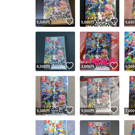
他フ
いいね！
いいね
5,500
円
5,000
円
5,600
スピード
※このバッ
スピ
いいね！
いいね
6,500
円
3,900
円
5,300
スピ
安心
いいね！
いいね
5,300
円
5,500
円
7,000