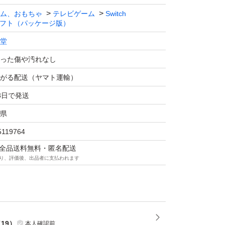
bo対応
ム、おもちゃ
テレビゲーム
Switch
フト（パッケージ版）
：1.0 人
堂
った傷や汚れなし
がる配送（ヤマト運輸）
3日で発送
県
5119764
マは全品送料無料・匿名配送
り、評価後、出品者に支払われます
（
19
）
本人確認前