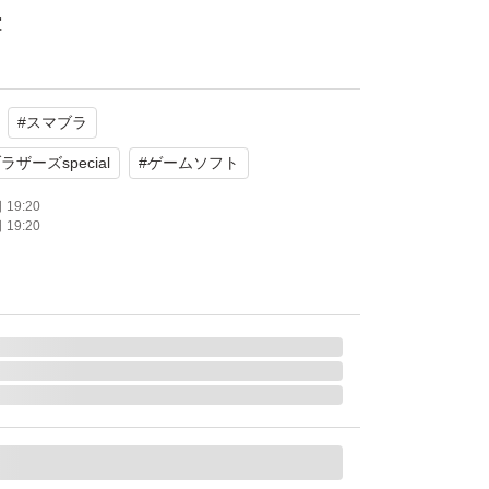
堂
 Switch
ション
#
スマブラ
たします。
ーズspecial
#
ゲームソフト
19:20
19:20
スマッシュブラザーズ SPECIAL [通常版]
アクション
年齢：全年齢対象
通常版
ライン対応
モード対応 テーブルモード対応 携帯モード対