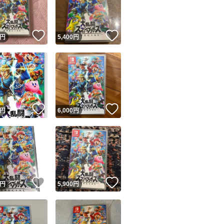
商品情報コピー機
リマ実績◯+
このユーザーは他フリマサービスでの取引実績があります
！
いいね！
いいね！
円
5,400
円
出品ページへ
&安心発送
キャンセル
ジは実績に基づく表示であり、発送を保証しているものではありません
このユーザーは高頻度で24時間以内＆設定した発送日数内に
ード＆安心発送
ます
！
いいね！
いいね！
円
6,000
円
ード発送
このユーザーは高頻度で24時間以内に発送しています
発送
このユーザーは設定した発送日数内に発送しています
！
いいね！
いいね！
円
5,900
円