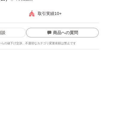
取引実績10+
相談
商品への質問
からの値下げ交渉、不適切なカテゴリ変更依頼は禁止です
ます