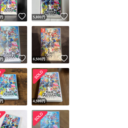
！
いいね！
いいね！
円
5,800
円
！
いいね！
いいね！
円
6,500
円
円
4,599
円