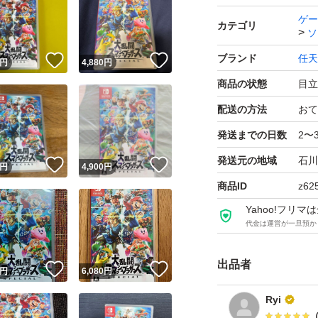
amiibo対応：amii
ゲー
カテゴリ
ソ
携帯モードプレイ人数
ブランド
任天
！
いいね！
いいね！
円
4,880
円
商品の状態
目立
配送の方法
おて
発送までの日数
2〜
発送元の地域
石川
！
いいね！
いいね！
円
4,900
円
商品ID
z62
Yahoo!フリ
代金は運営が一旦預か
出品者
！
いいね！
いいね！
円
6,080
円
Ryi