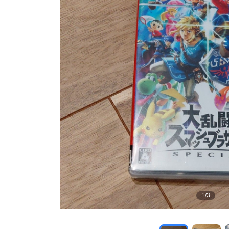
1
/
3