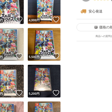
安心発送
！
いいね！
いいね！
円
4,999
円
価格の
商品への質問
ユーザーの実績について
！
いいね！
いいね！
円
5,500
円
o!フリマが定めた一定の基準を満たしたユーザーにバッジを付与しています
出品者
この商品の情報をコピーします
取引出品者
Yahoo!フリマの基準をクリアした安心・安全なユーザーです
！
いいね！
いいね！
商品画像の
無断転載は禁止
されています
円
5,200
円
コピーされた情報は
必ずご自身の商品に合わせて編集
してください
コピーは
1商品につき1回
です
実績◯+
このユーザーはYahoo!フリマの取引を完了させた実績があり