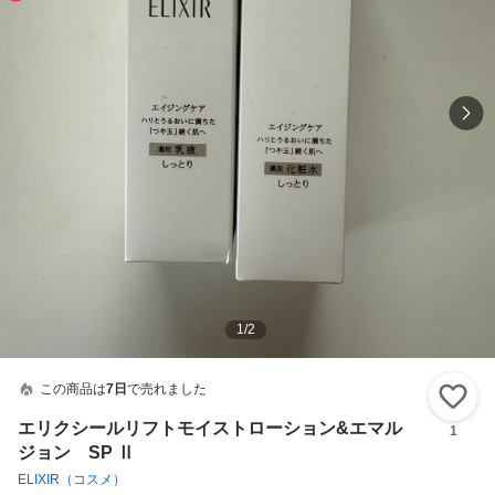
1
/
2
この商品は
7日
で売れました
い
エリクシールリフトモイストローション&エマル
1
ジョン SP Ⅱ
ELIXIR（コスメ）