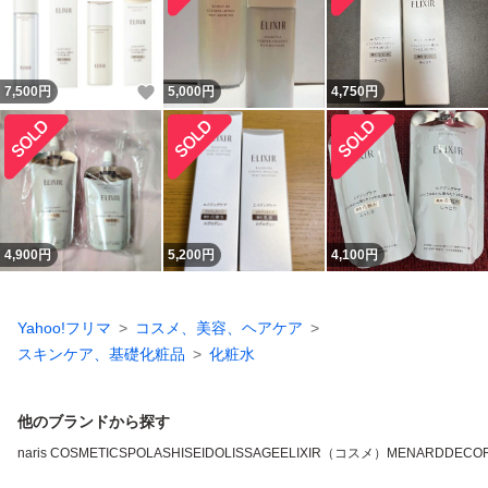
いいね！
7,500
円
5,000
円
4,750
円
4,900
円
5,200
円
4,100
円
Yahoo!フリマ
コスメ、美容、ヘアケア
スキンケア、基礎化粧品
化粧水
他のブランドから探す
naris COSMETICS
POLA
SHISEIDO
LISSAGE
ELIXIR（コスメ）
MENARD
DECO