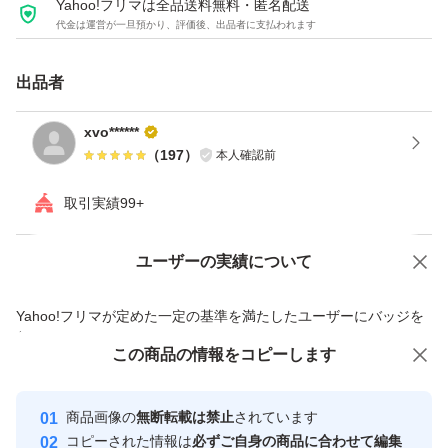
Yahoo!フリマは全品送料無料・匿名配送
代金は運営が一旦預かり、評価後、出品者に支払われます
出品者
xvo******
（
197
）
本人確認前
取引実績99+
ユーザーの実績について
価格の相談
商品への質問
商品への質問からの値下げ交渉、不適切なカテゴリ変更依頼は禁止です
Yahoo!フリマが定めた一定の基準を満たしたユーザーにバッジを
付与しています
この商品をみている人にオススメ
この商品の情報をコピーします
安心取引出品者
最大10%対象
Yahoo!フリマの基準をクリアした安
安心取引出品者
商品画像の
無断転載は禁止
されています
心・安全なユーザーです
コピーされた情報は
必ずご自身の商品に合わせて編集