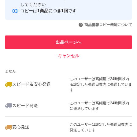
取引実績
してください
コピーは
1商品につき1回
です
このユーザーはYahoo!フリマの取
取引実績◯+
いいね！
いいね！
5,200
円
5,380
円
5,100
円
引を完了させた実績があります
商品情報コピー機能について
このユーザーは他フリマサービス
他フリマ実績◯+
出品ページへ
での取引実績があります
キャンセル
スピード&安心発送
いいね！
いいね！
5,200
※このバッジは実績に基づく表示であり、発送を保証しているものではあり
円
4,600
円
5,200
円
ません
このユーザーは高頻度で24時間以内
スピード＆安心発送
＆設定した発送日数内に発送していま
す
このユーザーは高頻度で24時間以内
スピード発送
に発送しています
いいね！
いいね！
5,380
円
5,400
円
5,300
円
このユーザーは設定した発送日数内に
安心発送
発送しています