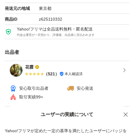
発送元の地域
東京都
商品ID
z625110332
Yahoo!フリマは全品送料無料・匿名配送
代金は運営が一旦預かり、評価後、出品者に支払われます
出品者
花霞
（
521
）
本人確認済
安心取引出品者
安心発送
取引実績99+
ユーザーの実績について
価格の相談
商品への質問
商品への質問からの値下げ交渉、不適切なカテゴリ変更依頼は禁止です
Yahoo!フリマが定めた一定の基準を満たしたユーザーにバッジを