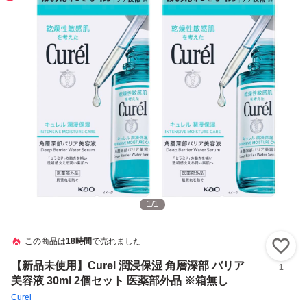
1
/
1
この商品は
18時間
で売れました
い
【新品未使用】Curel 潤浸保湿 角層深部 バリア
1
美容液 30ml 2個セット 医薬部外品 ※箱無し
Curel