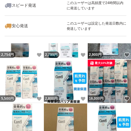
このユーザーは高頻度で24時間以内
スピード発送
に発送しています
いいね！
いいね！
5,700
円
2,800
円
3,100
円
このユーザーは設定した発送日数内に
安心発送
発送しています
いいね！
いいね！
2,754
円
2,799
円
2,900
円
最大10%対象
いいね！
いいね！
5,500
円
2,800
円
16,000
円