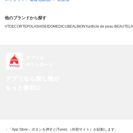
他のブランドから探す
VT
DECORTE
POLA
SHISEIDO
MEDICUBE
ALBION
Yunth
cle de peau BEAUTE
L
・「App Store」ボタンを押すとiTunes （外部サイト）が起動します。