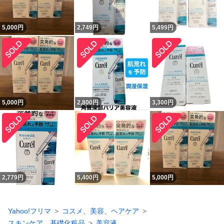
5,000
円
2,749
円
5,499
円
5,000
円
2,800
円
3,300
円
2,779
円
5,400
円
5,000
円
Yahoo!フリマ
コスメ、美容、ヘアケア
スキンケア、基礎化粧品
美容液