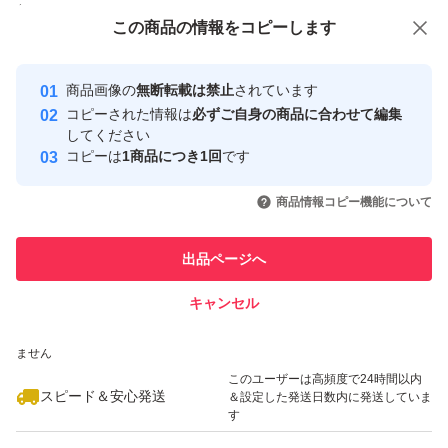
付与しています
この商品をみている人にオススメ
この商品の情報をコピーします
安心取引出品者
最大10%対象
最大10%対象
Yahoo!フリマの基準をクリアした安
安心取引出品者
商品画像の
無断転載は禁止
されています
心・安全なユーザーです
コピーされた情報は
必ずご自身の商品に合わせて編集
取引実績
してください
コピーは
1商品につき1回
です
このユーザーはYahoo!フリマの取
取引実績◯+
いいね！
いいね！
5,499
円
2,755
円
5,600
円
引を完了させた実績があります
商品情報コピー機能について
このユーザーは他フリマサービス
他フリマ実績◯+
出品ページへ
での取引実績があります
キャンセル
スピード&安心発送
いいね！
いいね！
2,900
※このバッジは実績に基づく表示であり、発送を保証しているものではあり
円
2,800
円
5,500
円
ません
最大10%対象
このユーザーは高頻度で24時間以内
スピード＆安心発送
＆設定した発送日数内に発送していま
す