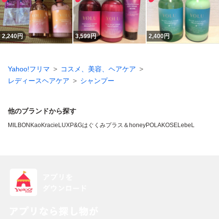
2,240
円
3,599
円
2,400
円
Yahoo!フリマ
コスメ、美容、ヘアケア
レディースヘアケア
シャンプー
他のブランドから探す
MILBON
Kao
Kracie
LUX
P&G
はぐくみプラス
＆honey
POLA
KOSE
LebeL