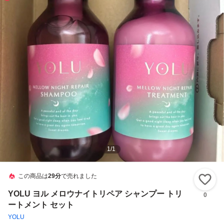
1
/
1
この商品は
29分
で売れました
い
YOLU ヨル メロウナイトリペア シャンプー トリ
0
ートメント セット
YOLU