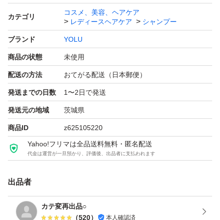
コスメ、美容、ヘアケア
カテゴリ
レディースヘアケア
シャンプー
ブランド
YOLU
商品の状態
未使用
配送の方法
おてがる配送（日本郵便）
発送までの日数
1〜2日で発送
発送元の地域
茨城県
商品ID
z625105220
Yahoo!フリマは全品送料無料・匿名配送
代金は運営が一旦預かり、評価後、出品者に支払われます
出品者
カテ変再出品○
（
520
）
本人確認済