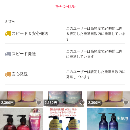
キャンセル
スピード&安心発送
いいね！
いいね！
2,240
※このバッジは実績に基づく表示であり、発送を保証しているものではあり
円
2,350
円
2,800
円
ません
このユーザーは高頻度で24時間以内
スピード＆安心発送
＆設定した発送日数内に発送していま
す
このユーザーは高頻度で24時間以内
スピード発送
に発送しています
いいね！
いいね！
2,580
円
2,599
円
2,970
円
このユーザーは設定した発送日数内に
安心発送
発送しています
いいね！
いいね！
2,300
円
2,580
円
2,300
円