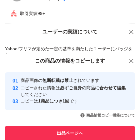
取引実績99+
ユーザーの実績について
価格の相談
商品への質問
商品への質問からの値下げ交渉、不適切なカテゴリ変更依頼は禁止です
Yahoo!フリマが定めた一定の基準を満たしたユーザーにバッジを
付与しています
この商品をみている人にオススメ
この商品の情報をコピーします
安心取引出品者
最大10%対象
Yahoo!フリマの基準をクリアした安
安心取引出品者
商品画像の
無断転載は禁止
されています
心・安全なユーザーです
コピーされた情報は
必ずご自身の商品に合わせて編集
取引実績
してください
コピーは
1商品につき1回
です
このユーザーはYahoo!フリマの取
取引実績◯+
いいね！
いいね！
2,400
円
2,260
円
2,500
円
引を完了させた実績があります
商品情報コピー機能について
最大10%対象
このユーザーは他フリマサービス
他フリマ実績◯+
出品ページへ
での取引実績があります