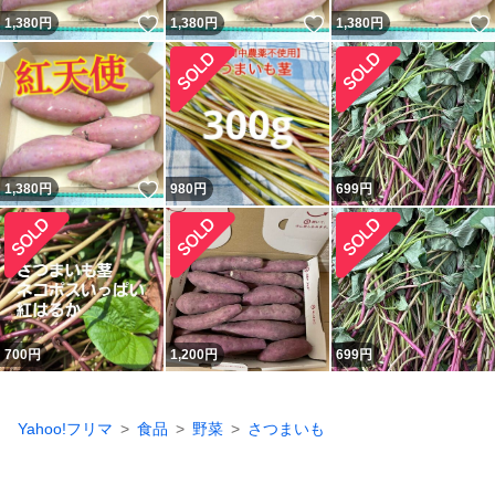
いいね！
いいね！
1,380
円
1,380
円
1,380
円
いいね！
1,380
円
980
円
699
円
700
円
1,200
円
699
円
Yahoo!フリマ
食品
野菜
さつまいも