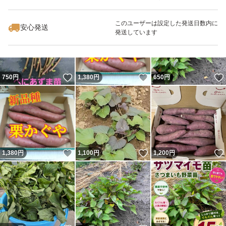
いいね！
いいね！
1,400
円
1,400
円
1,300
円
このユーザーは設定した発送日数内に
安心発送
発送しています
いいね！
いいね！
750
円
1,380
円
650
円
いいね！
いいね！
1,380
円
1,100
円
1,200
円