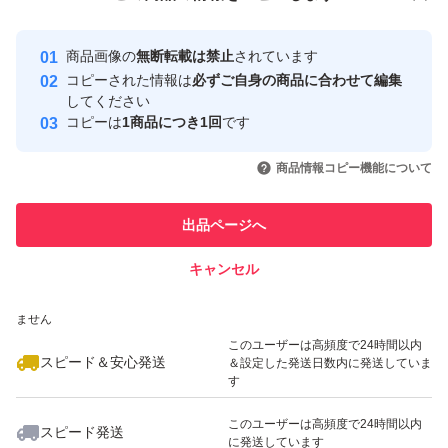
安心取引出品者
Yahoo!フリマの基準をクリアした安
安心取引出品者
商品画像の
無断転載は禁止
されています
心・安全なユーザーです
コピーされた情報は
必ずご自身の商品に合わせて編集
取引実績
してください
コピーは
1商品につき1回
です
このユーザーはYahoo!フリマの取
取引実績◯+
いいね！
いいね！
750
円
980
円
880
円
引を完了させた実績があります
商品情報コピー機能について
最大10%対象
このユーザーは他フリマサービス
他フリマ実績◯+
出品ページへ
での取引実績があります
キャンセル
スピード&安心発送
いいね！
いいね！
1,080
※このバッジは実績に基づく表示であり、発送を保証しているものではあり
円
699
円
700
円
ません
このユーザーは高頻度で24時間以内
スピード＆安心発送
＆設定した発送日数内に発送していま
す
このユーザーは高頻度で24時間以内
スピード発送
に発送しています