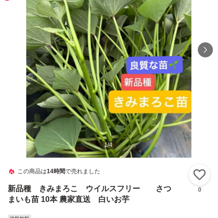
1
/
4
この商品は
14時間
で売れました
い
新品種 きみまろこ ウイルスフリー さつ
0
まいも苗 10本 農家直送 白いお芋