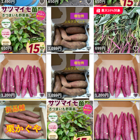
いいね！
いいね！
1,490
円
650
円
650
円
最大10%対象
いいね！
いいね！
650
円
1,099
円
699
円
いいね！
いいね！
1,200
円
1,099
円
1,200
円