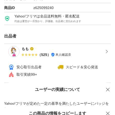
商品ID
z625099240
Yahoo!フリマは全品送料無料・匿名配送
代金は運営が一旦預かり、評価後、出品者に支払われます
出品者
もも
（
525
）
本人確認済
安心取引出品者
スピード＆安心発送
取引実績99+
ユーザーの実績について
価格の相談
商品への質問
商品への質問からの値下げ交渉、不適切なカテゴリ変更依頼は禁止です
Yahoo!フリマが定めた一定の基準を満たしたユーザーにバッジを
付与しています
この商品をみている人にオススメ
この商品の情報をコピーします