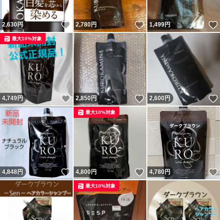
いいね！
いいね！
2,630
円
2,780
円
1,499
円
最大10%対象
いいね！
いいね！
4,749
円
2,850
円
2,600
円
最大10%対象
いいね！
いいね！
4,848
円
4,800
円
4,780
円
最大10%対象