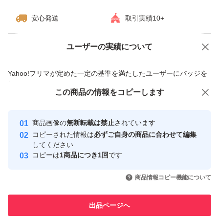
安心発送
取引実績10+
ユーザーの実績について
価格の相談
商品への質問
商品への質問からの値下げ交渉、不適切なカテゴリ変更依頼は禁止です
Yahoo!フリマが定めた一定の基準を満たしたユーザーにバッジを
付与しています
この商品をみている人にオススメ
この商品の情報をコピーします
安心取引出品者
最大10%対象
Yahoo!フリマの基準をクリアした安
安心取引出品者
商品画像の
無断転載は禁止
されています
心・安全なユーザーです
コピーされた情報は
必ずご自身の商品に合わせて編集
取引実績
してください
コピーは
1商品につき1回
です
このユーザーはYahoo!フリマの取
取引実績◯+
いいね！
いいね！
2,500
円
2,350
円
2,480
円
引を完了させた実績があります
商品情報コピー機能について
最大10%対象
最大10%対象
このユーザーは他フリマサービス
他フリマ実績◯+
出品ページへ
での取引実績があります