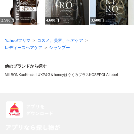
2,580
円
4,600
円
3,600
円
Yahoo!フリマ
コスメ、美容、ヘアケア
レディースヘアケア
シャンプー
他のブランドから探す
MILBON
Kao
Kracie
LUX
P&G
＆honey
はぐくみプラス
KOSE
POLA
LebeL