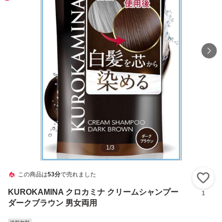
1
/
3
この商品は
53分
で売れました
い
KUROKAMINA クロカミナ クリームシャンプー
1
ダークブラウン 男女両用