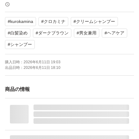
【商品の状態】未使用
#
kurokamina
#
クロカミナ
#
クリームシャンプー
よろしくお願いいたします。
KUROKAMINA (クロカミナ） 黒髪シャンプー 300g 白髪
#
白髪染め
#
ダークブラウン
#
男女兼用
#
ヘアケア
染め シャンプー ヘアケア エイジングケア 黒髪 スカルプ
#
シャンプー
ケア 白髪ケア ダメージ
ブランド：ー
購入日時：
2026年6月11日 19:03
出品日時：
2026年6月11日 18:10
商品の情報