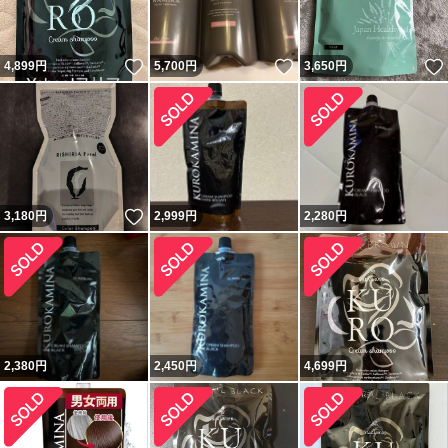
いいね！
いいね！
4,899
円
5,700
円
3,650
円
いいね！
3,180
円
2,999
円
2,280
円
2,380
円
2,450
円
4,699
円