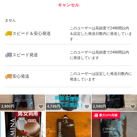
キャンセル
スピード&安心発送
いいね！
いいね！
2,500
※このバッジは実績に基づく表示であり、発送を保証しているものではあり
円
4,770
円
2,450
円
ません
このユーザーは高頻度で24時間以内
スピード＆安心発送
＆設定した発送日数内に発送していま
す
このユーザーは高頻度で24時間以内
スピード発送
に発送しています
いいね！
いいね！
2,480
円
2,400
円
2,450
円
最大10%対象
このユーザーは設定した発送日数内に
安心発送
発送しています
いいね！
いいね！
2,900
円
4,749
円
2,590
円
最大10%対象