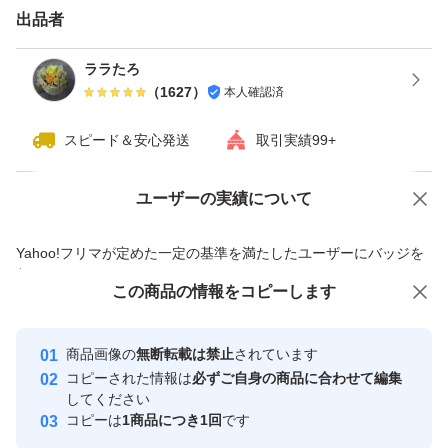
出品者
ララたろ
（
1627
）
本人確認済
スピード＆安心発送
取引実績99+
ユーザーの実績について
価格の相談
商品への質問
商品への質問からの値下げ交渉、不適切なカテゴリ変更依頼は禁止です
Yahoo!フリマが定めた一定の基準を満たしたユーザーにバッジを
付与しています
この商品をみている人にオススメ
この商品の情報をコピーします
安心取引出品者
最大10%対象
最大10%対象
最大10%対象
Yahoo!フリマの基準をクリアした安
安心取引出品者
商品画像の
無断転載は禁止
されています
心・安全なユーザーです
コピーされた情報は
必ずご自身の商品に合わせて編集
取引実績
してください
コピーは
1商品につき1回
です
このユーザーはYahoo!フリマの取
取引実績◯+