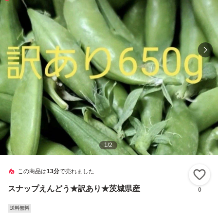
1
/
2
この商品は
13分
で売れました
い
スナップえんどう★訳あり★茨城県産
0
送料無料