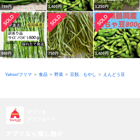
799
円
1,400
円
1,250
円
980
円
750
円
1,400
円
Yahoo!フリマ
食品
野菜
豆類、もやし
えんどう豆