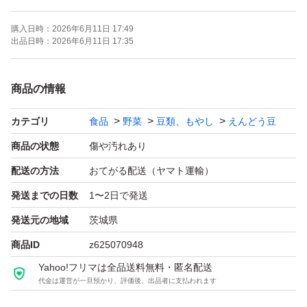
購入日時：
2026年6月11日 17:49
#スナックエンドウ
出品日時：
2026年6月11日 17:35
#スナップエンドウ
商品の情報
カテゴリ
食品
野菜
豆類、もやし
えんどう豆
商品の状態
傷や汚れあり
配送の方法
おてがる配送（ヤマト運輸）
発送までの日数
1〜2日で発送
発送元の地域
茨城県
商品ID
z625070948
Yahoo!フリマは全品送料無料・匿名配送
代金は運営が一旦預かり、評価後、出品者に支払われます