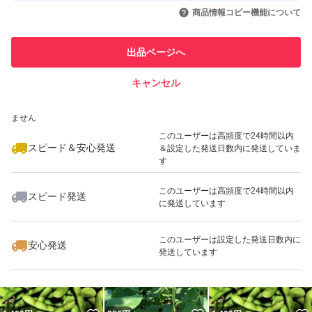
いいね！
いいね！
880
円
1,000
円
1,350
円
引を完了させた実績があります
商品情報コピー機能について
最大10%対象
このユーザーは他フリマサービス
他フリマ実績◯+
出品ページへ
での取引実績があります
キャンセル
スピード&安心発送
いいね！
いいね！
820
※このバッジは実績に基づく表示であり、発送を保証しているものではあり
円
1,350
円
680
円
ません
最大10%対象
このユーザーは高頻度で24時間以内
スピード＆安心発送
＆設定した発送日数内に発送していま
す
このユーザーは高頻度で24時間以内
スピード発送
に発送しています
いいね！
いいね！
400
円
880
円
980
円
最大10%対象
このユーザーは設定した発送日数内に
安心発送
発送しています