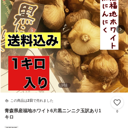
1
/
11
この商品は
2日
で売れました
い
青森県産福地ホワイト6片黒ニンニク玉訳あり1
0
キロ