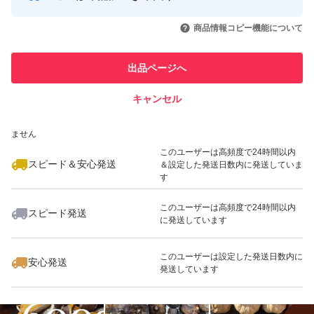
製造日26年5月20日 賞味期限26年8月20日
このユーザーはYahoo!フリマの取
取引実績◯+
いいね！
いいね！
2,780
円
5,200
円
2,999
円
引を完了させた実績があります
販売元 黒にんにく本舗
商品情報コピー機能について
原料 国産青森県産福地ホワイトにんにく
このユーザーは他フリマサービス
他フリマ実績◯+
出品ページへ
での取引実績があります
保存期間
製造日より常温で約3ヶ月、冷蔵で6ヶ月、冷凍で12ヶ月
キャンセル
スピード&安心発送
保てます
いいね！
いいね！
2,680
※このバッジは実績に基づく表示であり、発送を保証しているものではあり
円
2,290
円
4,480
円
ません
メルカリの方およびお客様
最大10%対象
最大10%対象
最大10%対象
このユーザーは高頻度で24時間以内
黒にんにくの出品に際して、保健所へ販売及び営業許可の
スピード＆安心発送
＆設定した発送日数内に発送していま
す
問い合わせをした所、黒にんにくは野菜を簡易的に加工し
このユーザーは高頻度で24時間以内
た物なので、更なる加工を施さない限り不要との回答も頂
スピード発送
に発送しています
いいね！
いいね！
1,290
円
2,290
円
4,480
円
きましたが会社設立にて
当方食品衛生責任者が作成、
このユーザーは設定した発送日数内に
安心発送
発送しています
保健所の認可作業場及び
密封包装食品製造業