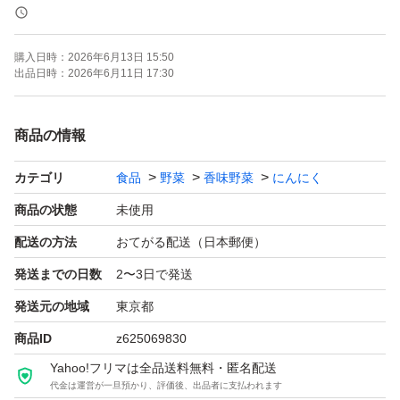
号で発行しているみたいです。
出品時毎回同じ識別番号表示の画像なら注意です
購入日時：
2026年6月13日 15:50
出品日時：
2026年6月11日 17:30
ご購入後心配な方は行政などに無農薬扱い業者の仕入れ購
入履歴などで調べ違法業者ではないか調べて貰えるそうで
商品の情報
す。
カテゴリ
食品
野菜
香味野菜
にんにく
その為オーガニック専門店などがあるみたいです。
商品の状態
未使用
病気や入院中の方など産地を気になされる方は 表示され
配送の方法
おてがる配送（日本郵便）
て無い黒にんにくは必ず出品者に産地確認、JAS識別コー
発送までの日数
2〜3日で発送
ド確認する事をお勧めいたします。
発送元の地域
東京都
その様な行為や食品偽装を防ぐ為
商品ID
z625069830
消費者庁で原料原産地表示義務が法律化されていますので
Yahoo!フリマは全品送料無料・匿名配送
是非出品者にお尋ねください。
代金は運営が一旦預かり、評価後、出品者に支払われます