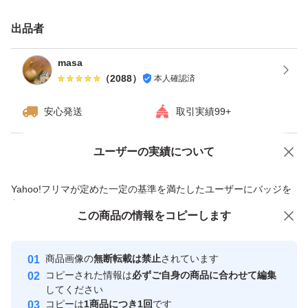
国産と中国産とではニンニクの糖度、甘み
(食べれば違いがわかります。)
出品者
又原料価格や安全性が全くちがいます。詳しくはスーパー
masa
や八百屋さんにお聞き下さい。
（
2088
）
本人確認済
青森県産福地ホワイト熟成黒にんにく出来上がりました
安心発送
取引実績99+
乾燥が終わり次第発送致します。
お時間頂きますがご了承下さい。
ユーザーの実績について
価格の相談
商品への質問
とても甘い福地ホワイトですが大きさ小さめや黒み皮剥ぎ
商品への質問からの値下げ交渉、不適切なカテゴリ変更依頼は禁止です
有りのバラバラの商品の訳あり商品の為お安く販売いたし
Yahoo!フリマが定めた一定の基準を満たしたユーザーにバッジを
付与しています
ます
この商品をみている人にオススメ
この商品の情報をコピーします
安心取引出品者
水分が多いニンニクは黒色が強くなりますが全く一緒の工
最大10%対象
最大10%対象
程でつくり上がりますので品質は一緒です。
Yahoo!フリマの基準をクリアした安
安心取引出品者
商品画像の
無断転載は禁止
されています
心・安全なユーザーです
商品名 国産黒にんにく 原料国産青森県産にんにく
コピーされた情報は
必ずご自身の商品に合わせて編集
取引実績
してください
内容量1キロ
コピーは
1商品につき1回
です