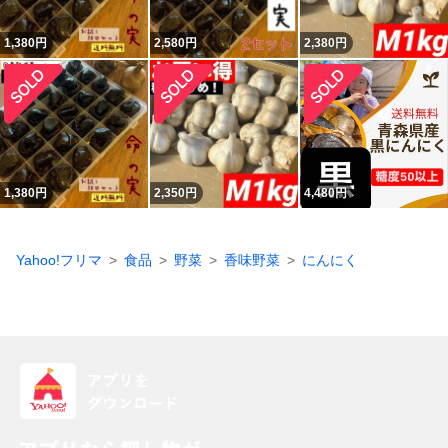
1,380
円
2,580
円
2,380
円
1,380
円
2,350
円
4,480
円
Yahoo!フリマ
食品
野菜
香味野菜
にんにく