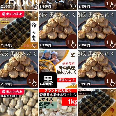
営業許可証(画像にて掲載)
いいね！
いいね！
2,800
円
2,800
円
2,999
円
にて作っていますのでご安心下さい
最大10%対象
いいね！
いいね！
2,580
円
2,999
円
2,999
円
いいね！
いいね！
2,999
円
4,480
円
2,999
円
最大10%対象