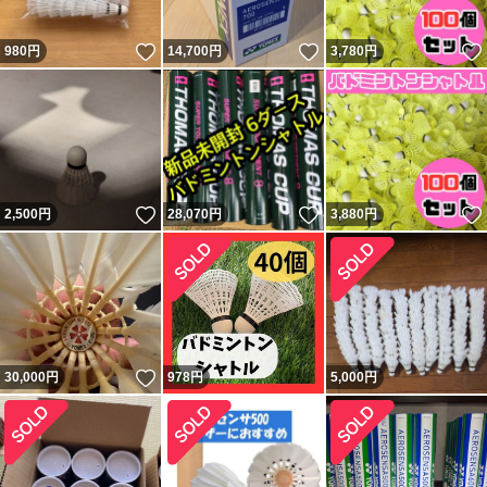
いいね！
いいね！
980
円
14,700
円
3,780
円
いいね！
いいね！
2,500
円
28,070
円
3,880
円
いいね！
30,000
円
978
円
5,000
円