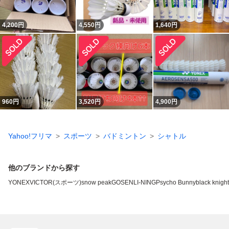
4,200
円
4,550
円
1,640
円
960
円
3,520
円
4,900
円
Yahoo!フリマ
スポーツ
バドミントン
シャトル
他のブランドから探す
YONEX
VICTOR(スポーツ)
snow peak
GOSEN
LI-NING
Psycho Bunny
black knight