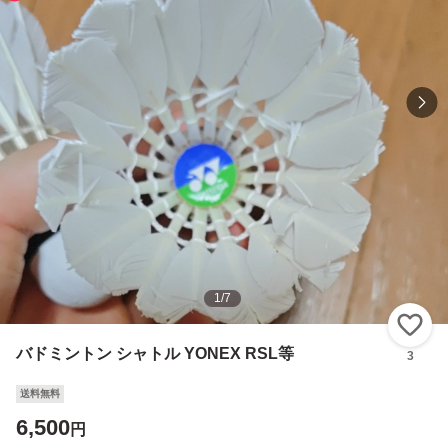
1
/
7
い
バドミントン シャトル YONEX RSL等
3
送料無料
6,500
円