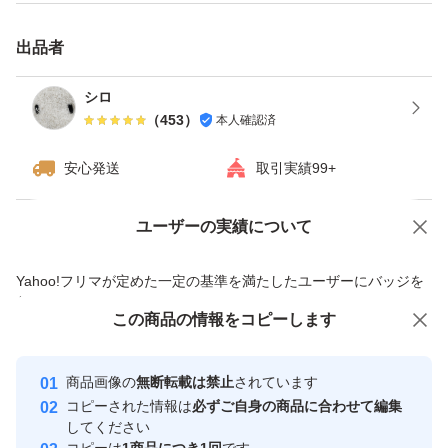
出品者
シロ
（
453
）
本人確認済
安心発送
取引実績99+
ユーザーの実績について
価格の相談
商品への質問
商品への質問からの値下げ交渉、不適切なカテゴリ変更依頼は禁止です
Yahoo!フリマが定めた一定の基準を満たしたユーザーにバッジを
付与しています
この商品をみている人にオススメ
この商品の情報をコピーします
安心取引出品者
Yahoo!フリマの基準をクリアした安
安心取引出品者
商品画像の
無断転載は禁止
されています
心・安全なユーザーです
コピーされた情報は
必ずご自身の商品に合わせて編集
取引実績
してください