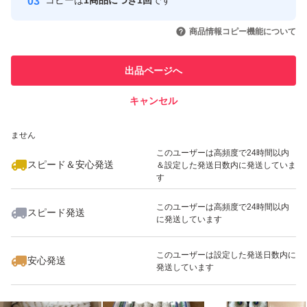
コピーは
1商品につき1回
です
このユーザーはYahoo!フリマの取
取引実績◯+
いいね！
いいね！
10,000
円
3,000
円
3,253
円
引を完了させた実績があります
商品情報コピー機能について
このユーザーは他フリマサービス
他フリマ実績◯+
出品ページへ
での取引実績があります
キャンセル
スピード&安心発送
いいね！
いいね！
9,900
※このバッジは実績に基づく表示であり、発送を保証しているものではあり
円
3,400
円
3,500
円
ません
このユーザーは高頻度で24時間以内
スピード＆安心発送
＆設定した発送日数内に発送していま
す
このユーザーは高頻度で24時間以内
スピード発送
に発送しています
いいね！
いいね！
3,960
円
9,900
円
1,990
円
このユーザーは設定した発送日数内に
安心発送
発送しています