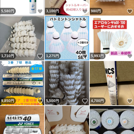
いいね！
いいね！
5,580
円
3,100
円
980
円
いいね！
いいね！
1,710
円
1,275
円
5,993
円
いいね！
いいね！
9,850
円
5,500
円
4,700
円