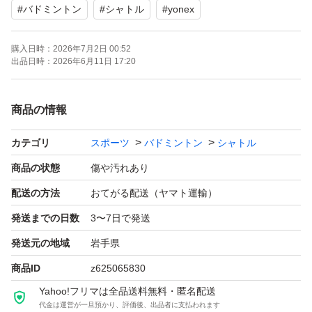
#
バドミントン
#
シャトル
#
yonex
購入日時：
2026年7月2日 00:52
出品日時：
2026年6月11日 17:20
商品の情報
カテゴリ
スポーツ
バドミントン
シャトル
商品の状態
傷や汚れあり
配送の方法
おてがる配送（ヤマト運輸）
発送までの日数
3〜7日で発送
発送元の地域
岩手県
商品ID
z625065830
Yahoo!フリマは全品送料無料・匿名配送
代金は運営が一旦預かり、評価後、出品者に支払われます