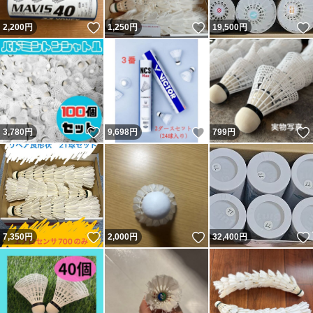
いいね！
いいね！
2,200
円
1,250
円
19,500
円
いいね！
いいね！
3,780
円
9,698
円
799
円
いいね！
いいね！
7,350
円
2,000
円
32,400
円