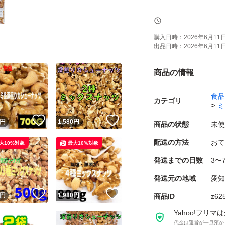
《賞味期限》
ご注文より約150日
購入日時：
2026年6月11日 
出品日時：
2026年6月11日 
(画像の賞味期限は
します！)
商品の情報
食品
《コメント》
カテゴリ
ミ
アメリカ産ノンパ
！
いいね！
いいね！
円
1,580
円
商品の状態
未使
るみの2種ミックス
配送の方法
おて
大10%対象
最大10%対象
発送までの日数
3〜
3種ミックスナッツ
発送元の地域
愛知
アーモンドをいっぱ
！
いいね！
いいね！
円
1,980
円
商品ID
z62
★全てご注文いた
Yahoo!フリ
代金は運営が一旦預か