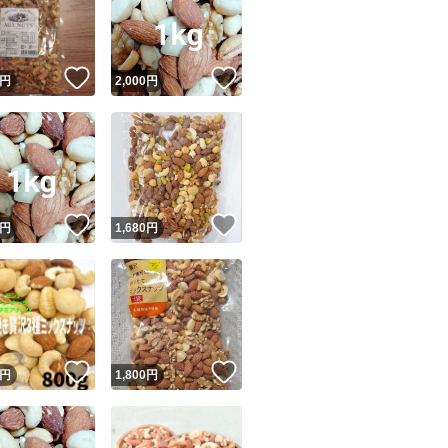
！
いいね！
いいね！
円
2,000
円
ユーザーの実績について
！
いいね！
いいね！
円
1,680
円
o!フリマが定めた一定の基準を満たしたユーザーにバッジを付与しています
出品者
この商品の情報をコピーします
取引出品者
Yahoo!フリマの基準をクリアした安心・安全なユーザーです
！
いいね！
いいね！
商品画像の
無断転載は禁止
されています
円
1,800
円
コピーされた情報は
必ずご自身の商品に合わせて編集
してください
コピーは
1商品につき1回
です
実績◯+
このユーザーはYahoo!フリマの取引を完了させた実績があり