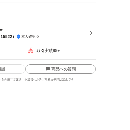
- ^
でのお届けですので、保存にも便利！
とナッツのミックスは発送日の袋詰めでもナッ
可能性がございます。ご理解・ご了承下さい。
t.
（
15522
）
本人確認済
ツ
取引実績99+
相談
商品への質問
からの値下げ交渉、不適切なカテゴリ変更依頼は禁止です