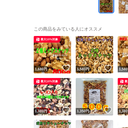
この商品をみている人にオススメ
最大10%対象
いいね！
いいね
1,680
円
1,580
円
1,580
最大10%対象
最
いいね！
いいね
1,380
円
1,350
円
1,380