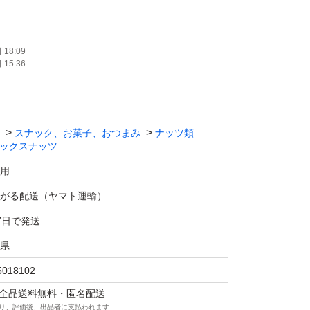
18:09
15:36
サンプルになります。ご注文を受けてから製造
スナック、お菓子、おつまみ
ナッツ類
ックスナッツ
レル種の素焼きアーモンド、アメリカ産の生く
用
ナッツです♪
がる配送（ヤマト運輸）
7日で発送
のカシューナッツはいらないから、くるみや
県
い食べたいあなたに(^^)
5018102
だいてから袋詰いたしますので、新鮮なナッツ
マは全品送料無料・匿名配送
り、評価後、出品者に支払われます