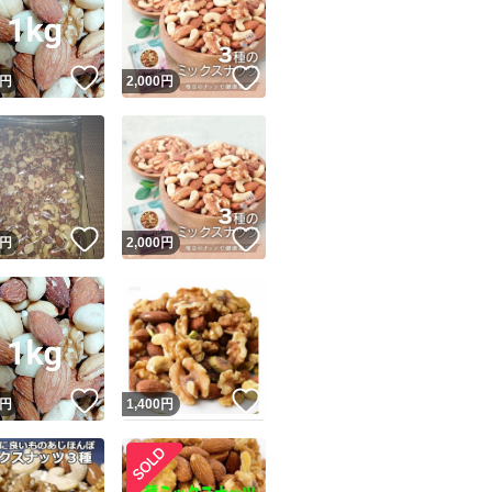
商品情報コピー機
リマ実績◯+
このユーザーは他フリマサービスでの取引実績があります
！
いいね！
いいね！
円
2,000
円
出品ページへ
&安心発送
キャンセル
ジは実績に基づく表示であり、発送を保証しているものではありません
このユーザーは高頻度で24時間以内＆設定した発送日数内に
ード＆安心発送
ます
！
いいね！
いいね！
円
2,000
円
ード発送
このユーザーは高頻度で24時間以内に発送しています
発送
このユーザーは設定した発送日数内に発送しています
！
いいね！
いいね！
円
1,400
円