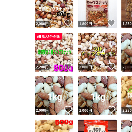
いいね！
いいね
2,080
円
1,800
円
1,350
最大10%対象
いいね！
いいね
2,280
円
2,080
円
2,000
Yaho
安心取引
安心
いいね！
いいね
2,000
円
2,000
円
2,280
取引実績
取引