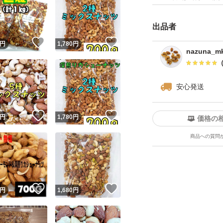
をお届けいたします^ 
★チャック付き袋
出品者
★ドライフルーツ
！
いいね！
いいね！
円
1,780
円
ツがしけてしまう
nazuna_mk
種類ミックスナッ
安心発送
！
いいね！
いいね！
円
1,780
円
価格の
商品への質問
！
いいね！
いいね！
円
1,680
円