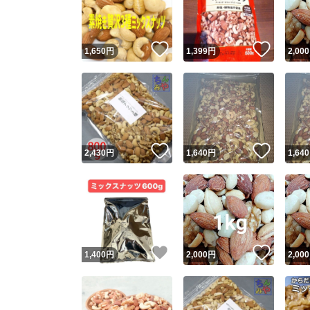
他フ
いいね！
いいね
1,650
円
1,399
円
2,000
スピード
※このバッ
スピ
いいね！
いいね
2,430
円
1,640
円
1,640
スピ
安心
いいね！
いいね
1,400
円
2,000
円
2,000