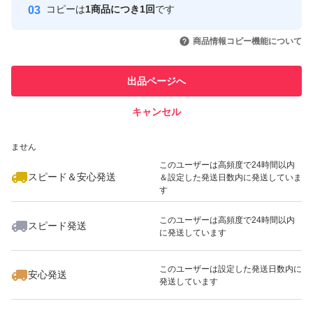
コピーは
1商品につき1回
です
このユーザーはYahoo!フリマの取
取引実績◯+
いいね！
いいね！
1,380
円
1,380
円
1,880
円
引を完了させた実績があります
商品情報コピー機能について
最大10%対象
このユーザーは他フリマサービス
他フリマ実績◯+
出品ページへ
での取引実績があります
キャンセル
スピード&安心発送
いいね！
いいね！
1,580
※このバッジは実績に基づく表示であり、発送を保証しているものではあり
円
1,450
円
1,299
円
ません
最大10%対象
このユーザーは高頻度で24時間以内
スピード＆安心発送
＆設定した発送日数内に発送していま
す
このユーザーは高頻度で24時間以内
スピード発送
に発送しています
いいね！
いいね！
1,299
円
1,780
円
1,780
円
このユーザーは設定した発送日数内に
安心発送
発送しています