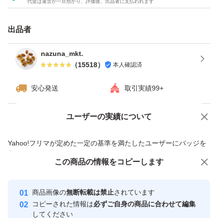
代金は運営が一旦預かり、評価後、出品者に支払われます
ナッツをお届けいたします^ - ^
★チャック付き袋でのお届けですので、保存にも便利！
出品者
★ドライフルーツとナッツのミックスは発送日の袋詰めで
もナッツがしけてしまう可能性がございます。ご理解・ご
nazuna_mkt.
（
15518
）
本人確認済
了承下さい
安心発送
取引実績99+
ユーザーの実績について
価格の相談
商品への質問
商品への質問からの値下げ交渉、不適切なカテゴリ変更依頼は禁止です
Yahoo!フリマが定めた一定の基準を満たしたユーザーにバッジを
付与しています
この商品をみている人にオススメ
この商品の情報をコピーします
安心取引出品者
最大10%対象
最大10%対象
Yahoo!フリマの基準をクリアした安
安心取引出品者
商品画像の
無断転載は禁止
されています
心・安全なユーザーです
コピーされた情報は
必ずご自身の商品に合わせて編集
取引実績
してください