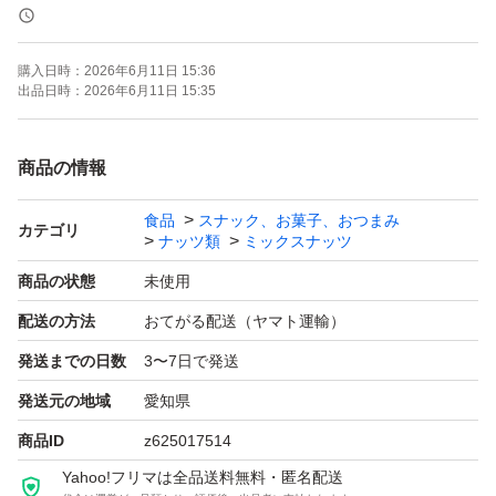
《賞味期限》
購入日時：
2026年6月11日 15:36
ご注文より約150日
出品日時：
2026年6月11日 15:35
(画像の賞味期限はサンプルになります。ご注文を受けて
から製造します！)
商品の情報
食品
スナック、お菓子、おつまみ
《コメント》
カテゴリ
ナッツ類
ミックスナッツ
塩付きのカシューナッツです。
商品の状態
未使用
配送の方法
おてがる配送（ヤマト運輸）
塩味が抜群に美味しい！！
発送までの日数
3〜7日で発送
そのままお酒のおつまみに!！
健康的なおやつです。
発送元の地域
愛知県
商品ID
z625017514
★全てご注文いただいてから袋詰いたしますので、新鮮な
Yahoo!フリマは全品送料無料・匿名配送