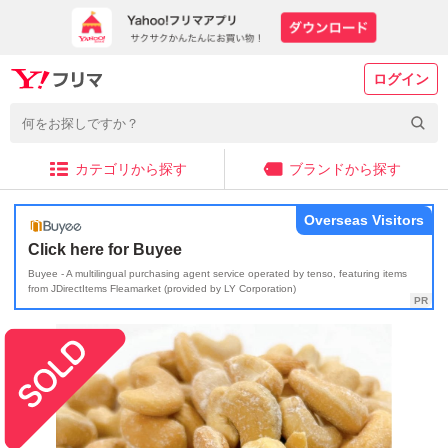
ログイン
カテゴリから探す
ブランドから探す
Overseas Visitors
Click here for Buyee
Buyee - A multilingual purchasing agent service operated by tenso, featuring items
from JDirectItems Fleamarket (provided by LY Corporation)