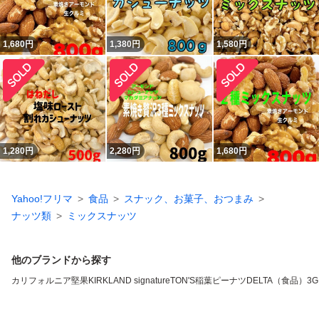
1,680
円
1,380
円
1,580
円
1,280
円
2,280
円
1,680
円
Yahoo!フリマ
食品
スナック、お菓子、おつまみ
ナッツ類
ミックスナッツ
他のブランドから探す
カリフォルニア堅果
KIRKLAND signature
TON'S
稲葉ピーナツ
DELTA（食品）
3G