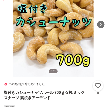
1
/
3
この商品は
1分
で売れました
い
塩付きカシューナッツホール 700ｇ☆検/ミック
0
スナッツ 素焼きアーモンド