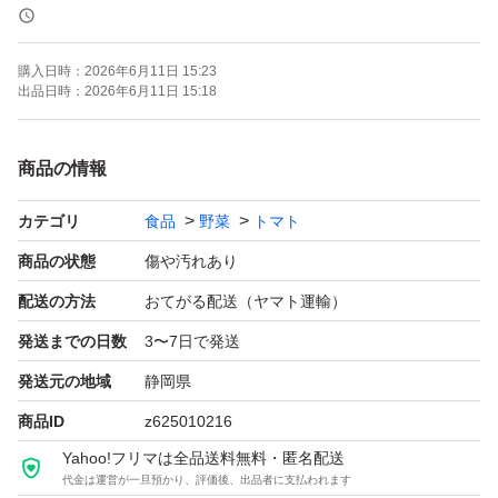
そのため、スーパーに並ばないような傷あり、ヘタなし、
シミ、双子、形の不揃い、着色不良（部分的に青い）、軟
購入日時：
2026年6月11日 15:23
化などになります。
出品日時：
2026年6月11日 15:18
また、傷があるものは、割れやすい可能性がございます。
商品の情報
千果という品種は、緻密な肉質をしているため食感もとて
カテゴリ
食品
野菜
トマト
も良く、おいしいミニトマトです。
酸味もありますので、糖度が高い甘いミニトマトをお求め
商品の状態
傷や汚れあり
の方はご希望に沿えないかと思います。
配送の方法
おてがる配送（ヤマト運輸）
当農園では、様々な栽培方法を行っているため味にバラつ
発送までの日数
3〜7日で発送
きがある場合がございます。
発送元の地域
静岡県
一般的なお味のミニトマトです。
商品ID
z625010216
Yahoo!フリマは全品送料無料・匿名配送
トマトソース、ミネストローネ、スープ、トマト煮込み、
代金は運営が一旦預かり、評価後、出品者に支払われます