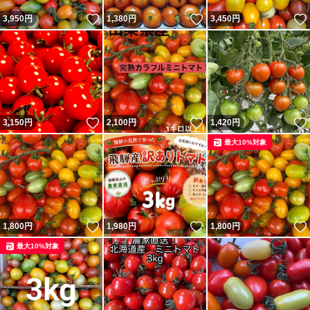
いいね！
いいね！
3,950
円
1,380
円
3,450
円
いいね！
いいね！
3,150
円
2,100
円
1,420
円
最大10%対象
いいね！
いいね！
1,800
円
1,980
円
1,800
円
最大10%対象