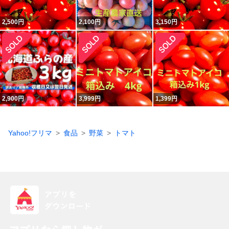
2,500
円
2,100
円
3,150
円
2,900
円
3,999
円
1,399
円
Yahoo!フリマ
食品
野菜
トマト