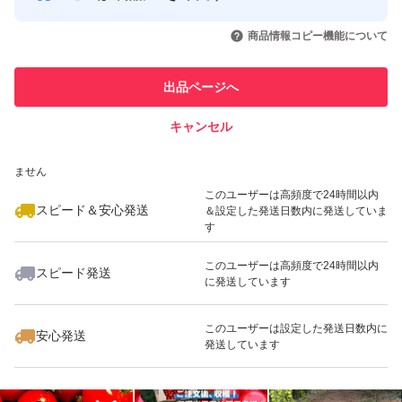
このユーザーはYahoo!フリマの取
取引実績◯+
いいね！
いいね！
1,680
円
2,900
円
3,000
円
引を完了させた実績があります
収穫や準備の状況により、ご購入・お支払い完了後 当日
商品情報コピー機能について
最大10%対象
最大10%対象
最大10%対象
～4日での発送予定となります。
このユーザーは他フリマサービス
他フリマ実績◯+
出品ページへ
での取引実績があります
準備が整い次第、随時発送いたします。
キャンセル
スピード&安心発送
申し訳ありませんが、お取引件数が多く、間違いがあると
いいね！
いいね！
3,000
※このバッジは実績に基づく表示であり、発送を保証しているものではあり
円
3,000
円
1,399
円
ません
いけませんので、時間指定などはご購入者様でご対応いた
最大10%対象
最大10%対象
このユーザーは高頻度で24時間以内
だけますと幸いです。
スピード＆安心発送
＆設定した発送日数内に発送していま
す
このユーザーは高頻度で24時間以内
保存方法、賞味期限
スピード発送
に発送しています
いいね！
いいね！
2,500
円
1,399
円
1,250
円
商品到着後はヘタを取り軽く水洗いをして下さい。
最大10%対象
最大10%対象
賞味期限・冬春は常温で1週間が目安ですが冷蔵保存でよ
このユーザーは設定した発送日数内に
安心発送
発送しています
り日持ちします。