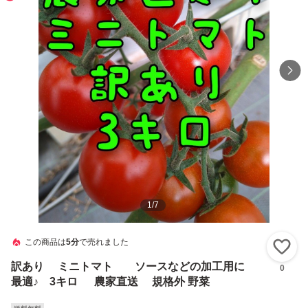
1
/
7
この商品は
5分
で売れました
い
訳あり ミニトマト ソースなどの加工用に
0
最適♪ 3キロ 農家直送 規格外 野菜