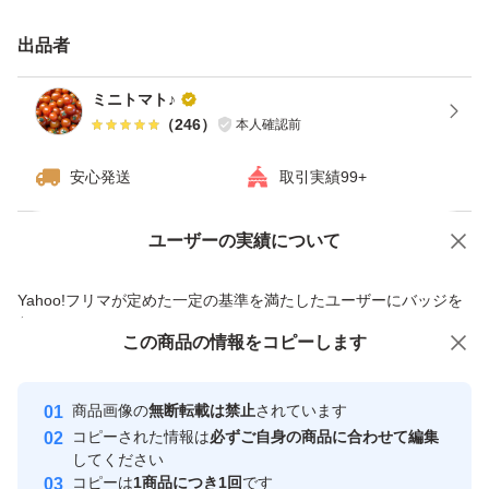
アクアパッツア、ピザに乗せたり…など◎
おすすめはミニトマトの水分だけで作る無水カレーです！
出品者
ミニトマトを煮込んでルーを入れるだけです！
ミニトマト♪
ぜひ、お料理にご活用いだければと思います♪
（
246
）
本人確認前
安心発送
取引実績99+
よく選別して梱包いたしますが、輸送中に多少の割れ、潰
れ等が出る場合がございます。
ユーザーの実績について
価格の相談
商品への質問
割れを考え、多少多めにトマトを入れておりますが、箱底
商品への質問からの値下げ交渉、不適切なカテゴリ変更依頼は禁止です
より果汁の漏れ、箱のへこみなどあきらかに配送トラブル
Yahoo!フリマが定めた一定の基準を満たしたユーザーにバッジを
付与しています
による物は対応させていただきますのでご連絡をお願いい
この商品をみている人にオススメ
この商品の情報をコピーします
安心取引出品者
たします。
最大10%対象
最大10%対象
最大10%対象
Yahoo!フリマの基準をクリアした安
安心取引出品者
商品画像の
無断転載は禁止
されています
心・安全なユーザーです
新聞紙でミニトマトが動かないようにお包みして新品ダン
コピーされた情報は
必ずご自身の商品に合わせて編集
取引実績
してください
ボールでの常温配送にて発送させていただきます。
コピーは
1商品につき1回
です