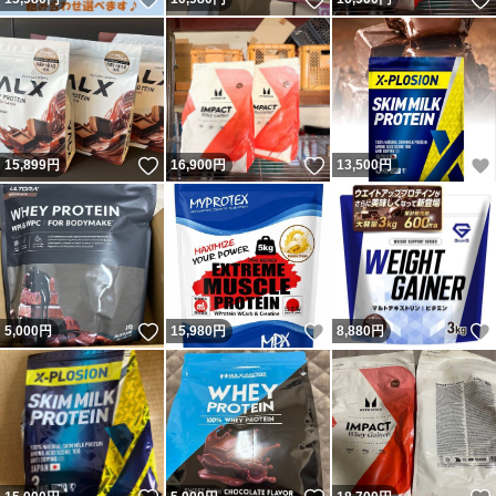
いいね！
いいね！
15,899
円
16,900
円
13,500
円
いいね！
いいね！
5,000
円
15,980
円
8,880
円