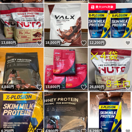
最大10%対象
いいね！
いいね！
13,680
円
18,000
円
12,200
円
いいね！
いいね！
4,840
円
13,600
円
26,880
円
いいね！
いいね！
6,250
円
4,900
円
6,299
円