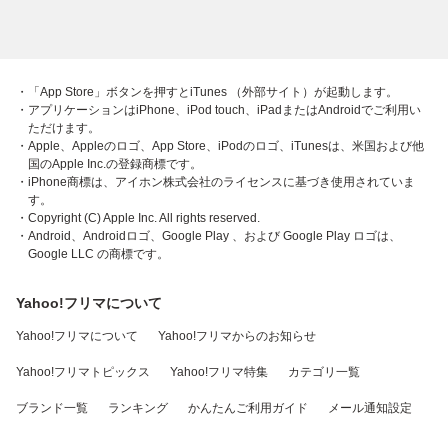
・「App Store」ボタンを押すとiTunes （外部サイト）が起動します。
・アプリケーションはiPhone、iPod touch、iPadまたはAndroidでご利用い
ただけます。
・Apple、Appleのロゴ、App Store、iPodのロゴ、iTunesは、米国および他
国のApple Inc.の登録商標です。
・iPhone商標は、アイホン株式会社のライセンスに基づき使用されていま
す。
・Copyright (C) Apple Inc. All rights reserved.
・Android、Androidロゴ、Google Play 、および Google Play ロゴは、
Google LLC の商標です。
Yahoo!フリマについて
Yahoo!フリマについて
Yahoo!フリマからのお知らせ
Yahoo!フリマトピックス
Yahoo!フリマ特集
カテゴリ一覧
ブランド一覧
ランキング
かんたんご利用ガイド
メール通知設定