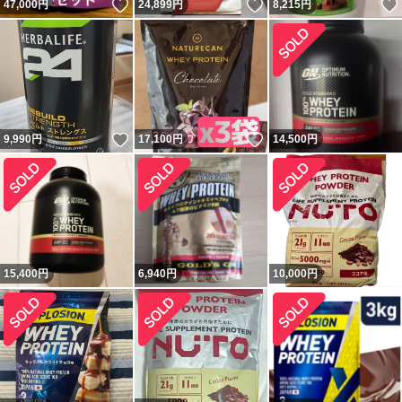
いいね！
いいね！
47,000
円
24,899
円
8,215
円
いいね！
いいね！
9,990
円
17,100
円
14,500
円
15,400
円
6,940
円
10,000
円