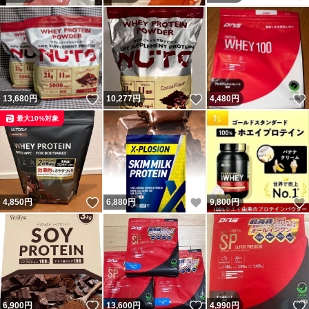
いいね！
いいね！
13,680
円
10,277
円
4,480
円
最大10%対象
いいね！
いいね！
4,850
円
6,880
円
9,800
円
いいね！
いいね！
6,900
円
13,600
円
4,990
円