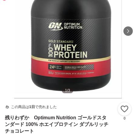
1
/
3
この商品は
1日
で売れました
い
残りわずか Optimum Nutrition ゴールドスタ
0
ンダード 100% ホエイプロテイン ダブルリッチ
チョコレート