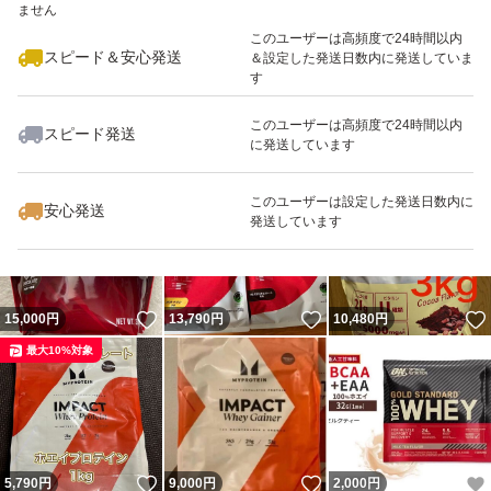
ません
このユーザーは高頻度で24時間以内
スピード＆安心発送
＆設定した発送日数内に発送していま
す
このユーザーは高頻度で24時間以内
スピード発送
に発送しています
いいね！
いいね！
16,980
円
9,800
円
10,000
円
このユーザーは設定した発送日数内に
安心発送
発送しています
いいね！
いいね！
15,000
円
13,790
円
10,480
円
最大10%対象
いいね！
いいね！
5,790
円
9,000
円
2,000
円