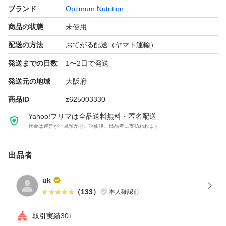
ブランド
Optimum Nutrition
商品の状態
未使用
配送の方法
おてがる配送（ヤマト運輸）
発送までの日数
1〜2日で発送
発送元の地域
大阪府
商品ID
z625003330
Yahoo!フリマは全品送料無料・匿名配送
代金は運営が一旦預かり、評価後、出品者に支払われます
出品者
uk
（
133
）
本人確認前
取引実績30+