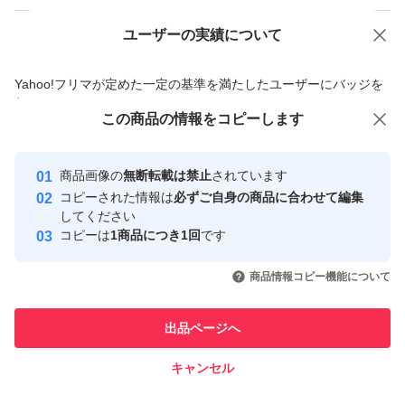
ユーザーの実績について
価格の相談
商品への質問
商品への質問からの値下げ交渉、不適切なカテゴリ変更依頼は禁止です
Yahoo!フリマが定めた一定の基準を満たしたユーザーにバッジを
付与しています
この商品をみている人にオススメ
この商品の情報をコピーします
安心取引出品者
最大10%対象
Yahoo!フリマの基準をクリアした安
安心取引出品者
商品画像の
無断転載は禁止
されています
心・安全なユーザーです
コピーされた情報は
必ずご自身の商品に合わせて編集
取引実績
してください
コピーは
1商品につき1回
です
このユーザーはYahoo!フリマの取
取引実績◯+
いいね！
いいね！
14,500
円
11,500
円
14,980
円
引を完了させた実績があります
商品情報コピー機能について
最大10%対象
このユーザーは他フリマサービス
他フリマ実績◯+
出品ページへ
での取引実績があります
キャンセル
スピード&安心発送
いいね！
いいね！
21,000
※このバッジは実績に基づく表示であり、発送を保証しているものではあり
円
3,690
円
10,500
円