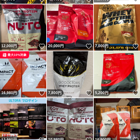
いいね！
いいね！
12,000
円
20,000
円
7,000
円
最大10%対象
いいね！
いいね！
16,980
円
7,800
円
5,200
円
いいね！
いいね！
13,980
円
10,980
円
16,900
円