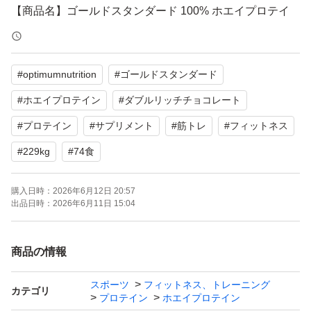
【商品名】ゴールドスタンダード 100% ホエイプロテイ
ン
【フレーバー】ダブルリッチチョコレート
#
optimumnutrition
#
ゴールドスタンダード
【内容量】2.29kg (5.05 LB)
【プロテイン含有量】24g/SERVING
#
ホエイプロテイン
#
ダブルリッチチョコレート
【商品の状態】未使用
#
プロテイン
#
サプリメント
#
筋トレ
#
フィットネス
#
229kg
#
74食
よろしくお願いいたします。
購入日時：
2026年6月12日 20:57
出品日時：
2026年6月11日 15:04
商品の情報
スポーツ
フィットネス、トレーニング
カテゴリ
プロテイン
ホエイプロテイン