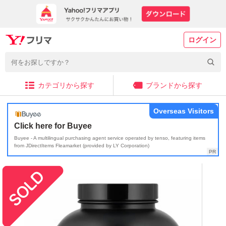
ログイン
カテゴリから探す
ブランドから探す
Overseas Visitors
Click here for Buyee
Buyee - A multilingual purchasing agent service operated by tenso, featuring items
from JDirectItems Fleamarket (provided by LY Corporation)