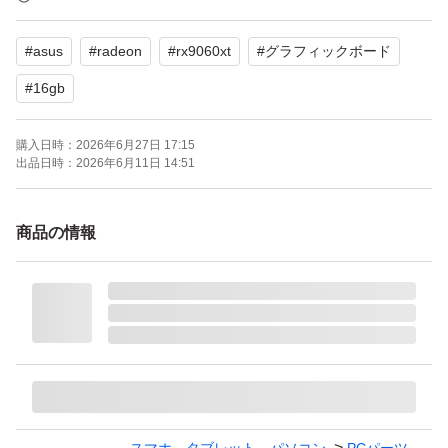
【状態】目立った傷や汚れ無し
#
asus
#
radeon
#
rx9060xt
#
グラフィックボード
【カラー】ブラック系
#
16gb
すり替え防止の為、返品はご遠慮下さい。
購入日時：
2026年6月27日 17:15
よろしくお願いいたします。
出品日時：
2026年6月11日 14:51
PRIME-RX9060XT-O16G ［ASUS Prime Radeon RX 906
商品の情報
0 XT 16GB GDDR6 OC Edition］
ブランド：ASUS
シリーズ世代：Radeon RX 9000
メモリ容量：16.0 GB
メモリ規格：GDDR6
メモリバス：128.0 bit
出力端子：HDMI 1ポート DisplayPort 2ポート