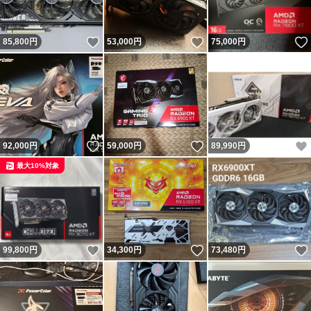
いいね！
いいね！
85,800
円
53,000
円
75,000
円
いいね！
いいね！
92,000
円
59,000
円
89,990
円
最大10%対象
いいね！
いいね！
99,800
円
34,300
円
73,480
円