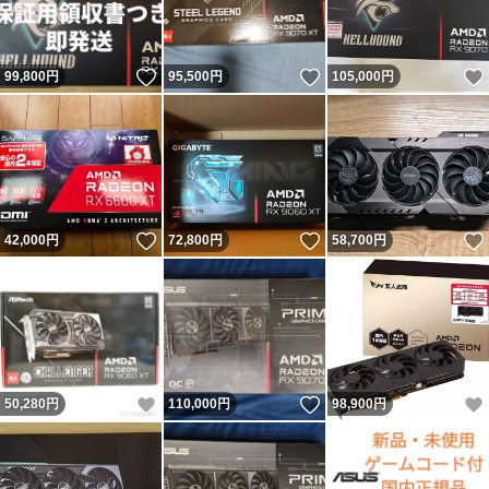
いいね！
いいね！
99,800
円
95,500
円
105,000
円
いいね！
いいね！
42,000
円
72,800
円
58,700
円
いいね！
いいね！
50,280
円
110,000
円
98,900
円