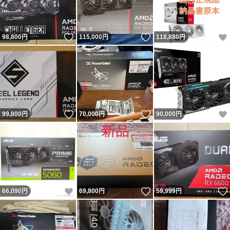
いいね！
いいね！
98,800
円
115,000
円
118,880
円
いいね！
いいね！
99,800
円
70,000
円
90,000
円
いいね！
いいね！
66,090
円
69,800
円
59,999
円