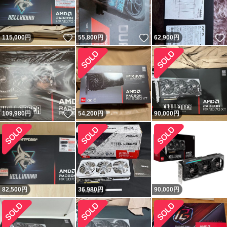
いいね！
いいね！
115,000
円
55,800
円
62,900
円
いいね！
109,980
円
54,200
円
90,000
円
82,500
円
36,980
円
90,000
円