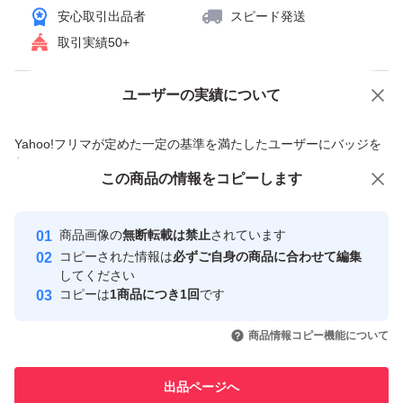
安心取引出品者
スピード発送
取引実績50+
ユーザーの実績について
価格の相談
商品への質問
商品への質問からの値下げ交渉、不適切なカテゴリ変更依頼は禁止です
Yahoo!フリマが定めた一定の基準を満たしたユーザーにバッジを
付与しています
この商品をみている人にオススメ
この商品の情報をコピーします
安心取引出品者
最大10%対象
最大10%対象
Yahoo!フリマの基準をクリアした安
安心取引出品者
商品画像の
無断転載は禁止
されています
心・安全なユーザーです
コピーされた情報は
必ずご自身の商品に合わせて編集
取引実績
してください
コピーは
1商品につき1回
です
このユーザーはYahoo!フリマの取
取引実績◯+
いいね！
いいね！
45,000
円
61,000
円
98,780
円
引を完了させた実績があります
商品情報コピー機能について
このユーザーは他フリマサービス
他フリマ実績◯+
出品ページへ
での取引実績があります