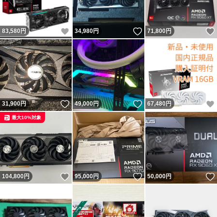
いいね！
いいね！
83,580
円
34,980
円
71,800
円
いいね！
いいね！
31,900
円
49,000
円
67,480
円
最大10%対象
いいね！
いいね！
104,800
円
95,000
円
50,000
円