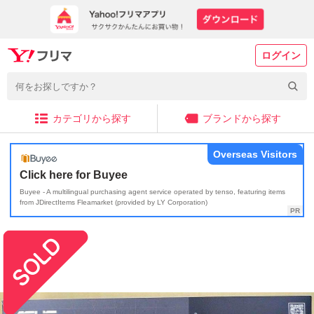
ログイン
カテゴリから探す
ブランドから探す
Overseas Visitors
Click here for Buyee
Buyee - A multilingual purchasing agent service operated by tenso, featuring items
from JDirectItems Fleamarket (provided by LY Corporation)