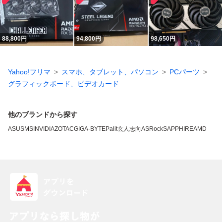
88,800
円
94,800
円
98,650
円
Yahoo!フリマ
スマホ、タブレット、パソコン
PCパーツ
グラフィックボード、ビデオカード
他のブランドから探す
ASUS
MSI
NVIDIA
ZOTAC
GIGA-BYTE
Palit
玄人志向
ASRock
SAPPHIRE
AMD