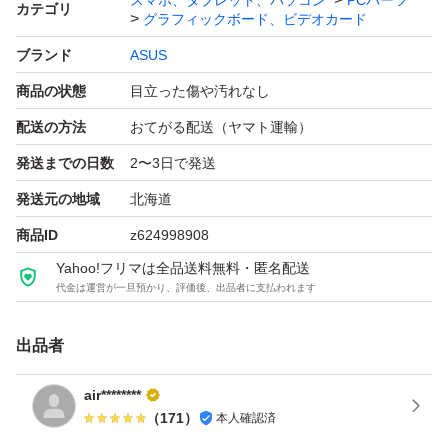
スマホ、タブレット、パソコン
PCパーツ
カテゴリ
グラフィックボード、ビデオカード
補助電源：8pin
冷却ファン：空冷（トリプルファン）
ブランド
ASUS
専有スロット：2.5 スロット
商品の状態
目立った傷や汚れなし
幅（長さ）：304.0 mm
配送の方法
おてがる配送（ヤマト運輸）
発送までの日数
2〜3日で発送
発送元の地域
北海道
商品ID
z624998908
Yahoo!フリマは全品送料無料・匿名配送
代金は運営が一旦預かり、評価後、出品者に支払われます
出品者
air********
（
171
）
本人確認済