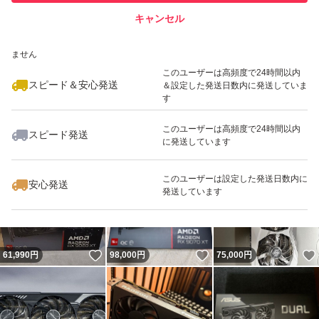
キャンセル
スピード&安心発送
いいね！
いいね！
135,000
※このバッジは実績に基づく表示であり、発送を保証しているものではあり
円
67,000
円
49,990
円
ません
このユーザーは高頻度で24時間以内
スピード＆安心発送
＆設定した発送日数内に発送していま
す
このユーザーは高頻度で24時間以内
スピード発送
に発送しています
いいね！
いいね！
55,000
円
95,000
円
102,000
円
このユーザーは設定した発送日数内に
安心発送
発送しています
いいね！
いいね！
61,990
円
98,000
円
75,000
円