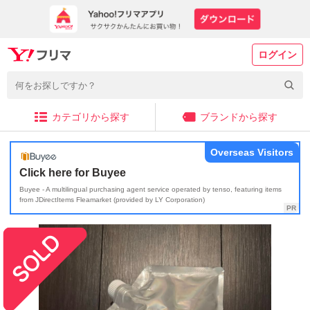
ログイン
カテゴリから探す
ブランドから探す
Overseas Visitors
Click here for Buyee
Buyee - A multilingual purchasing agent service operated by tenso, featuring items
from JDirectItems Fleamarket (provided by LY Corporation)