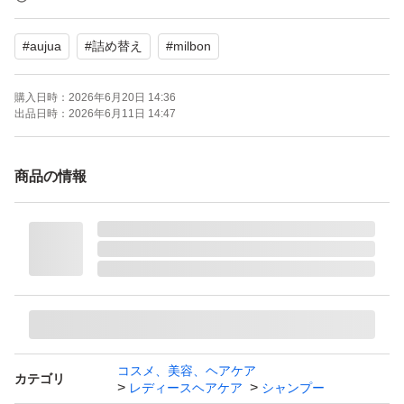
※当社信用している取引先からしいれしている為、偽物で
#
aujua
#
詰め替え
#
milbon
はありません。
万が一偽物だった場合ご返金対応させていただきます。
購入日時：
2026年6月20日 14:36
出品日時：
2026年6月11日 14:47
水、ラウレス硫酸Na、DPG、イソステアラミドプロピル
ベタイン、オレフィン(C14-16)スルホン酸Na、ラウレス-
商品の情報
6酢酸Na、コカミドプロピルベタイン、コカミドメチルM
EA、ジステアリン酸グリコール、塩化Na、イソノナン酸
イソトリデシル、PEG-20、トレハロース、イソステアリ
ン酸イソステアリル、スクワラン、ユキノシタエキス、チ
ューベロース多糖体、ココイルアルギニンエチルPCA、
ポリクオタニウム-10、ポリクオタニウム-52、PCAイソス
テアリン酸PEG-40水添ヒマシ油、ココイルイセチオン酸
コスメ、美容、ヘアケア
カテゴリ
レディースヘアケア
シャンプー
Na、ラウロイルアスパラギン酸Na、ラウレス-16、グリ