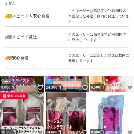
ません
最大10%対象
このユーザーは高頻度で24時間以内
スピード＆安心発送
＆設定した発送日数内に発送していま
す
このユーザーは高頻度で24時間以内
スピード発送
に発送しています
いいね！
いいね！
6,600
円
13,800
円
6,900
円
最大10%対象
このユーザーは設定した発送日数内に
安心発送
発送しています
いいね！
いいね！
9,000
円
14,300
円
6,500
円
最大10%対象
いいね！
いいね！
18,500
円
14,000
円
8,400
円