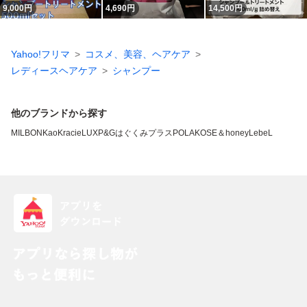
9,000
円
4,690
円
14,500
円
Yahoo!フリマ
コスメ、美容、ヘアケア
レディースヘアケア
シャンプー
他のブランドから探す
MILBON
Kao
Kracie
LUX
P&G
はぐくみプラス
POLA
KOSE
＆honey
LebeL