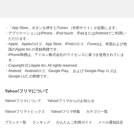
・「App Store」ボタンを押すとiTunes （外部サイト）が起動します。
・アプリケーションはiPhone、iPod touch、iPadまたはAndroidでご利用い
ただけます。
・Apple、Appleのロゴ、App Store、iPodのロゴ、iTunesは、米国および他
国のApple Inc.の登録商標です。
・iPhone商標は、アイホン株式会社のライセンスに基づき使用されていま
す。
・Copyright (C) Apple Inc. All rights reserved.
・Android、Androidロゴ、Google Play 、および Google Play ロゴは、
Google LLC の商標です。
Yahoo!フリマについて
Yahoo!フリマについて
Yahoo!フリマからのお知らせ
Yahoo!フリマトピックス
Yahoo!フリマ特集
カテゴリ一覧
ブランド一覧
ランキング
かんたんご利用ガイド
メール通知設定