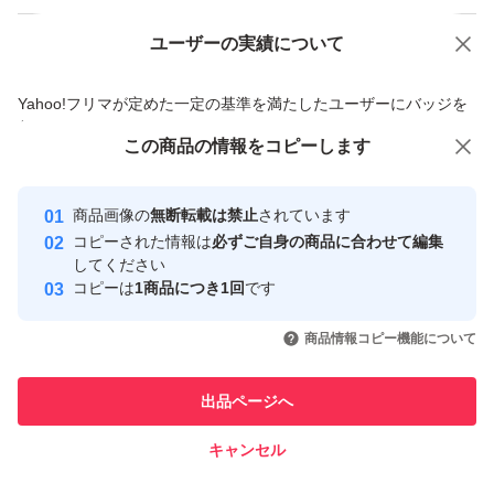
ユーザーの実績について
価格の相談
商品への質問
商品への質問からの値下げ交渉、不適切なカテゴリ変更依頼は禁止です
Yahoo!フリマが定めた一定の基準を満たしたユーザーにバッジを
付与しています
この商品をみている人にオススメ
この商品の情報をコピーします
安心取引出品者
Yahoo!フリマの基準をクリアした安
安心取引出品者
商品画像の
無断転載は禁止
されています
心・安全なユーザーです
コピーされた情報は
必ずご自身の商品に合わせて編集
取引実績
してください
コピーは
1商品につき1回
です
このユーザーはYahoo!フリマの取
取引実績◯+
いいね！
いいね！
6,500
円
6,100
円
6,100
円
引を完了させた実績があります
商品情報コピー機能について
このユーザーは他フリマサービス
他フリマ実績◯+
出品ページへ
での取引実績があります
キャンセル
スピード&安心発送
いいね！
いいね！
5,600
※このバッジは実績に基づく表示であり、発送を保証しているものではあり
円
7,000
円
6,500
円