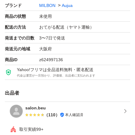
ブランド
MILBON
Aujua
チルリチン酸2K、サクシニルグリチルレチン酸2Na、リ
商品の状態
未使用
ンゴ酸、BG、グリセリン、エタノール、水酸化Na、メチ
ルクロロイソチアゾリノン、メチルイソチアゾリノン、香
配送の方法
おてがる配送（ヤマト運輸）
発送までの日数
3〜7日で発送
発送元の地域
大阪府
商品ID
z624997136
Yahoo!フリマは全品送料無料・匿名配送
代金は運営が一旦預かり、評価後、出品者に支払われます
出品者
salon.beu
（
110
）
本人確認済
取引実績99+