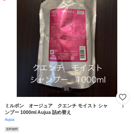
1
/
1
い
ミルボン オージュア クエンチ モイスト シャ
3
ンプー 1000ml Aujua 詰め替え
Aujua
送料無料