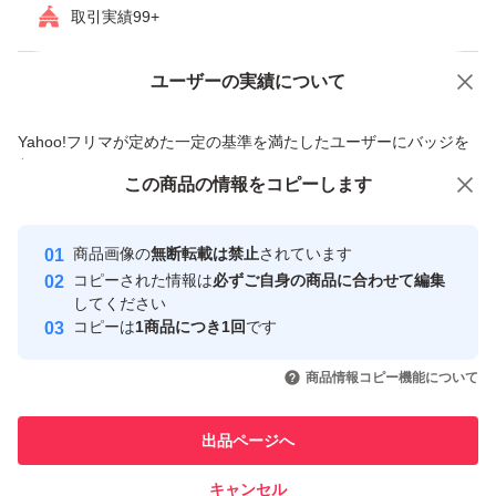
取引実績99+
ユーザーの実績について
価格の相談
商品への質問
商品への質問からの値下げ交渉、不適切なカテゴリ変更依頼は禁止です
Yahoo!フリマが定めた一定の基準を満たしたユーザーにバッジを
付与しています
この商品の情報をコピーします
安心取引出品者
Yahoo!フリマ
ダイエット、健康
ダイエット
ダイエットサプリ
Yahoo!フリマの基準をクリアした安
安心取引出品者
商品画像の
無断転載は禁止
されています
心・安全なユーザーです
コピーされた情報は
必ずご自身の商品に合わせて編集
取引実績
してください
他のブランドから探す
コピーは
1商品につき1回
です
FANCL
VitabridC
FUJIFILM
大正製薬
Esthe Pro Labo
明治薬品
DHC
AFC
ファーマ
このユーザーはYahoo!フリマの取
取引実績◯+
引を完了させた実績があります
商品情報コピー機能について
このユーザーは他フリマサービス
他フリマ実績◯+
出品ページへ
での取引実績があります
キャンセル
スピード&安心発送