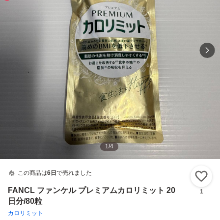
1
/
4
この商品は
6日
で売れました
い
FANCL ファンケル プレミアムカロリミット 20
1
日分/80粒
カロリミット