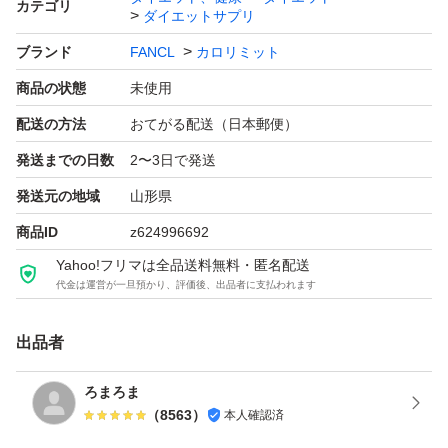
カテゴリ
ダイエットサプリ
ブランド
FANCL
カロリミット
商品の状態
未使用
配送の方法
おてがる配送（日本郵便）
発送までの日数
2〜3日で発送
発送元の地域
山形県
商品ID
z624996692
Yahoo!フリマは全品送料無料・匿名配送
代金は運営が一旦預かり、評価後、出品者に支払われます
出品者
ろまろま
（
8563
）
本人確認済