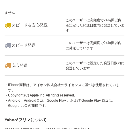
※このバッジは実績に基づく表示であり、発送を保証しているものではあり
ません
このユーザーは高頻度で24時間以内
スピード＆安心発送
＆設定した発送日数内に発送していま
す
このユーザーは高頻度で24時間以内
スピード発送
に発送しています
・「App Store」ボタンを押すとiTunes （外部サイト）が起動します。
このユーザーは設定した発送日数内に
・アプリケーションはiPhone、iPod touch、iPadまたはAndroidでご利用い
安心発送
発送しています
ただけます。
・Apple、Appleのロゴ、App Store、iPodのロゴ、iTunesは、米国および他
国のApple Inc.の登録商標です。
・iPhone商標は、アイホン株式会社のライセンスに基づき使用されていま
す。
・Copyright (C) Apple Inc. All rights reserved.
・Android、Androidロゴ、Google Play 、および Google Play ロゴは、
Google LLC の商標です。
Yahoo!フリマについて