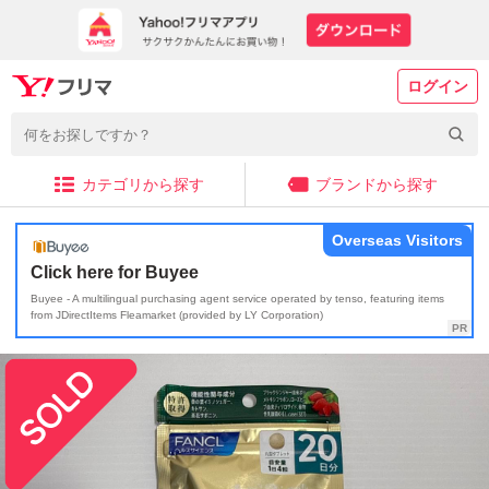
ログイン
カテゴリから探す
ブランドから探す
Overseas Visitors
Click here for Buyee
Buyee - A multilingual purchasing agent service operated by tenso, featuring items
from JDirectItems Fleamarket (provided by LY Corporation)