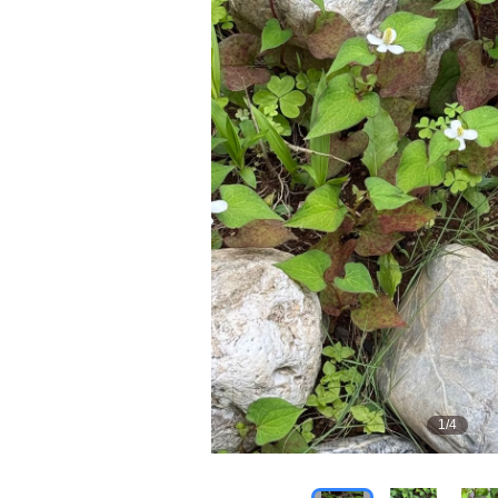
1
/
4