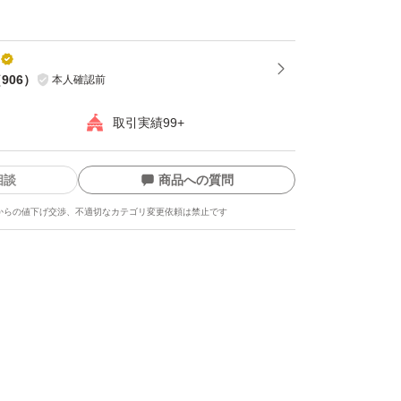
（
906
）
本人確認前
取引実績99+
相談
商品への質問
からの値下げ交渉、不適切なカテゴリ変更依頼は禁止です