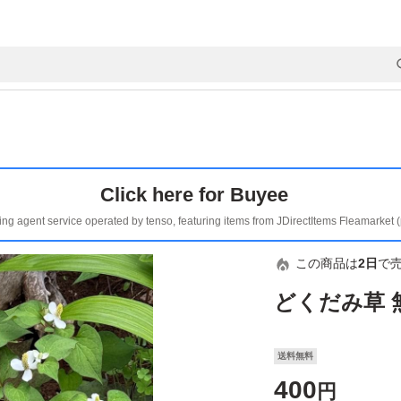
Click here for Buyee
ing agent service operated by tenso, featuring items from JDirectItems Fleamarket 
この商品は
2日
で
どくだみ草 
送料無料
400
円