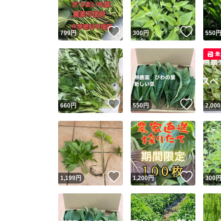
いいね！
いいね
799
円
300
円
550
最
いいね！
いいね
660
円
550
円
2,000
いいね！
いいね
1,199
円
1,200
円
300