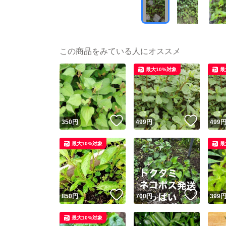
この商品をみている人にオススメ
最大10%対象
最
いいね！
いいね
350
円
499
円
499
最大10%対象
最
いいね！
いいね
850
円
700
円
399
最大10%対象