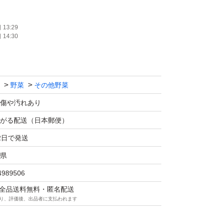
保湿をして
送致します。
13:29
14:30
、変色したりするかも知れません。
。
野菜
その他野菜
たします。
傷や汚れあり
がる配送（日本郵便）
2日で発送
県
4989506
マは全品送料無料・匿名配送
り、評価後、出品者に支払われます