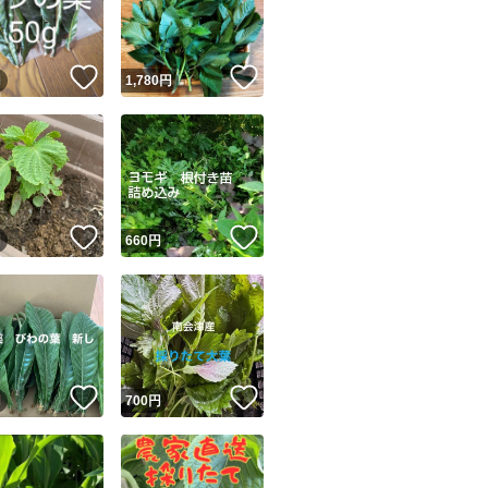
商品情報コピー機
リマ実績◯+
このユーザーは他フリマサービスでの取引実績があります
！
いいね！
いいね！
円
1,780
円
出品ページへ
&安心発送
キャンセル
ジは実績に基づく表示であり、発送を保証しているものではありません
このユーザーは高頻度で24時間以内＆設定した発送日数内に
ード＆安心発送
ます
！
いいね！
いいね！
円
660
円
ード発送
このユーザーは高頻度で24時間以内に発送しています
発送
このユーザーは設定した発送日数内に発送しています
！
いいね！
いいね！
円
700
円