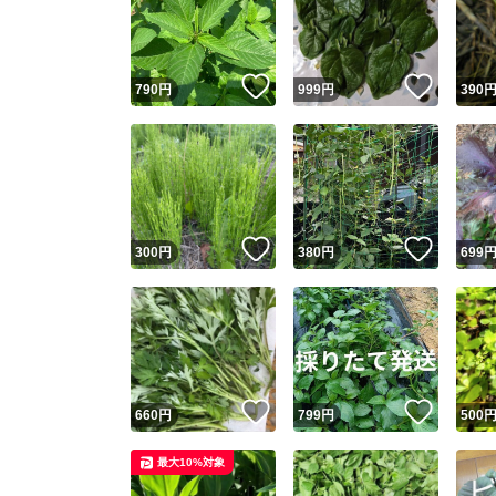
いいね！
いいね
790
円
999
円
390
いいね！
いいね
300
円
380
円
699
Yaho
安心取引
安心
いいね！
いいね
660
円
799
円
500
取引実績
最大10%対象
取引