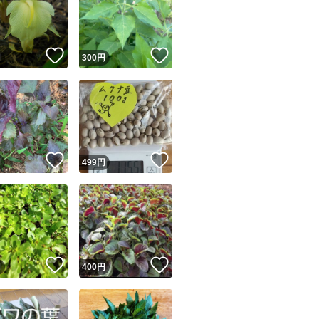
！
いいね！
いいね！
円
300
円
ユーザーの実績について
！
いいね！
いいね！
円
499
円
o!フリマが定めた一定の基準を満たしたユーザーにバッジを付与しています
出品者
この商品の情報をコピーします
取引出品者
Yahoo!フリマの基準をクリアした安心・安全なユーザーです
！
いいね！
いいね！
商品画像の
無断転載は禁止
されています
円
400
円
コピーされた情報は
必ずご自身の商品に合わせて編集
してください
コピーは
1商品につき1回
です
実績◯+
このユーザーはYahoo!フリマの取引を完了させた実績があり