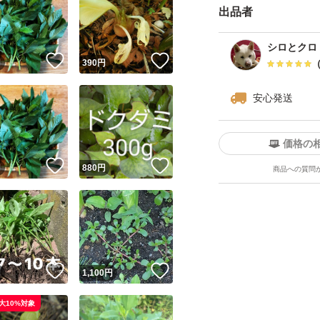
出品者
シロとクロ
！
いいね！
いいね！
円
390
円
安心発送
価格の
！
いいね！
いいね！
円
880
円
商品への質問
！
いいね！
いいね！
円
1,100
円
大10%対象