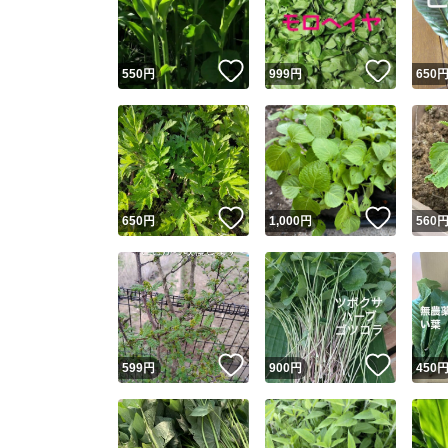
他フ
いいね！
いいね
550
円
999
円
650
スピード
※このバッ
スピ
いいね！
いいね
650
円
1,000
円
560
スピ
安心
いいね！
いいね
599
円
900
円
450