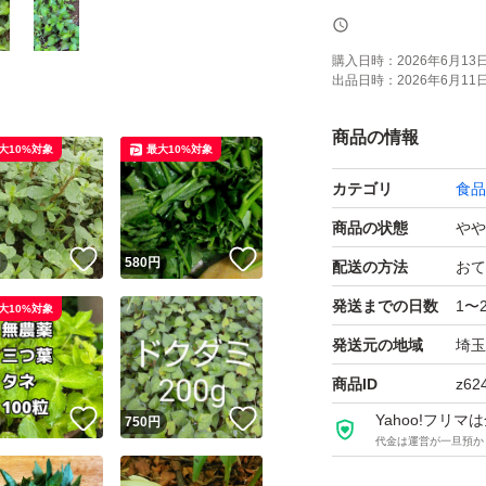
ネコポス用の箱に
いっぱい詰めて発
購入日時：
2026年6月13日 
出品日時：
2026年6月11日 
発送中、枯れたり
ご了承頂ける方に
商品の情報
大10%対象
最大10%対象
カテゴリ
食品
よろしくお願いい
商品の状態
やや
！
いいね！
いいね！
円
580
円
配送の方法
おて
発送までの日数
1〜
大10%対象
発送元の地域
埼玉
商品ID
z62
！
いいね！
いいね！
Yahoo!フリ
円
750
円
代金は運営が一旦預か