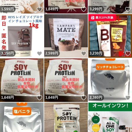
いいね！
いいね！
1,599
円
1,649
円
3,299
円
最大10%対象
いいね！
いいね！
3,150
円
2,599
円
3,230
円
いいね！
いいね！
1,649
円
1,649
円
2,380
円