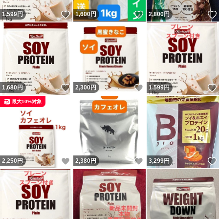
いいね！
いいね！
1,599
円
1,600
円
2,800
円
いいね！
いいね！
1,680
円
2,300
円
1,599
円
最大10%対象
いいね！
いいね！
2,250
円
2,380
円
3,299
円