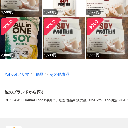
1,599
円
1,680
円
1,599
円
2,800
円
1,599
円
1,599
円
Yahoo!フリマ
食品
その他食品
他のブランドから探す
DHC
FANCL
Hormel Foods
沖縄ハム総合食品
和漢の森
Esthe Pro Labo
明治
SUNT