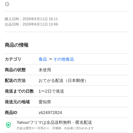
が特徴。
購入日時：
2026年6月11日 18:11
[ダイエット]
出品日時：
2026年6月11日 13:49
ソイプロテインは、必要なタンパク質を補給でき、満足感
が続くため、減量期間中にもおすすめです。
商品の情報
カテゴリ
食品
その他食品
[お召し上がり方]
付属スプーン山盛り1杯(1食20g)に水や牛乳、お好きな飲
商品の状態
未使用
料に混ぜてお召し上がりください。
配送の方法
おてがる配送（日本郵便）
発送までの日数
1〜2日で発送
MAD PROTEIN(マッドプロテイン) ソイプロテインノーフ
発送元の地域
愛知県
レーバー プレーン 国内加工 大豆 無添加 植物性プロテイ
商品ID
z624972824
ン (1kg) ノーフレーバー
Yahoo!フリマは全品送料無料・匿名配送
代金は運営が一旦預かり、評価後、出品者に支払われます