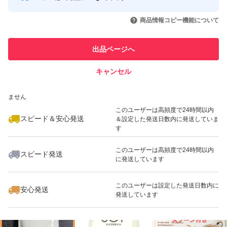
このユーザーはYahoo!フリマの取
取引実績◯+
いいね！
いいね！
1,599
円
2,199
円
2,250
円
引を完了させた実績があります
商品情報コピー機能について
このユーザーは他フリマサービス
他フリマ実績◯+
出品ページへ
での取引実績があります
キャンセル
スピード&安心発送
いいね！
いいね！
1,799
※このバッジは実績に基づく表示であり、発送を保証しているものではあり
円
2,250
円
2,199
円
ません
最大10%対象
このユーザーは高頻度で24時間以内
スピード＆安心発送
＆設定した発送日数内に発送していま
す
このユーザーは高頻度で24時間以内
スピード発送
に発送しています
いいね！
いいね！
1,799
円
2,675
円
2,199
円
最大10%対象
このユーザーは設定した発送日数内に
安心発送
発送しています