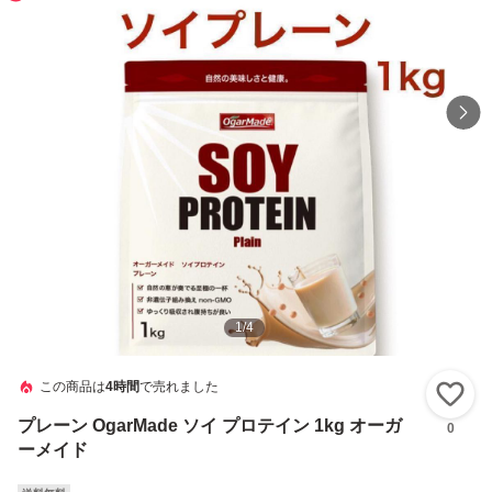
1
/
4
この商品は
4時間
で売れました
い
プレーン OgarMade ソイ プロテイン 1kg オーガ
0
ーメイド