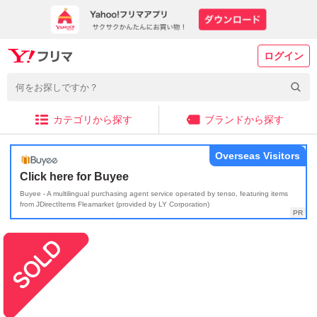
ログイン
カテゴリから探す
ブランドから探す
Overseas Visitors
Click here for Buyee
Buyee - A multilingual purchasing agent service operated by tenso, featuring items
from JDirectItems Fleamarket (provided by LY Corporation)