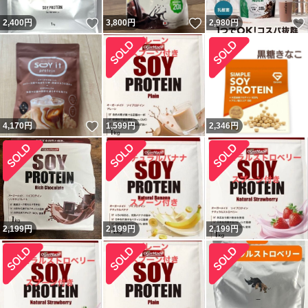
いいね！
いいね！
2,400
円
3,800
円
2,980
円
いいね！
4,170
円
1,599
円
2,346
円
2,199
円
2,199
円
2,199
円