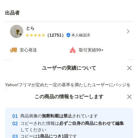
出品者
とら
（
12751
）
本人確認済
安心発送
取引実績99+
ユーザーの実績について
価格の相談
商品への質問
商品への質問からの値下げ交渉、不適切なカテゴリ変更依頼は禁止です
Yahoo!フリマが定めた一定の基準を満たしたユーザーにバッジを
付与しています
この商品をみている人にオススメ
この商品の情報をコピーします
安心取引出品者
最大10%対象
Yahoo!フリマの基準をクリアした安
安心取引出品者
商品画像の
無断転載は禁止
されています
心・安全なユーザーです
コピーされた情報は
必ずご自身の商品に合わせて編集
取引実績
してください
コピーは
1商品につき1回
です