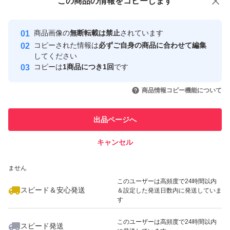
この商品をみている人にオススメ
この商品の情報をコピーします
安心取引出品者
最大10%対象
Yahoo!フリマの基準をクリアした安
安心取引出品者
商品画像の
無断転載は禁止
されています
心・安全なユーザーです
コピーされた情報は
必ずご自身の商品に合わせて編集
取引実績
してください
コピーは
1商品につき1回
です
このユーザーはYahoo!フリマの取
取引実績◯+
いいね！
いいね！
5,000
円
4,800
円
9,000
円
引を完了させた実績があります
商品情報コピー機能について
最大10%対象
最大10%対象
最大10%対象
このユーザーは他フリマサービス
他フリマ実績◯+
出品ページへ
での取引実績があります
キャンセル
スピード&安心発送
いいね！
いいね！
5,000
※このバッジは実績に基づく表示であり、発送を保証しているものではあり
円
1,630
円
11,000
円
ません
最大10%対象
最大10%対象
このユーザーは高頻度で24時間以内
スピード＆安心発送
＆設定した発送日数内に発送していま
す
このユーザーは高頻度で24時間以内
スピード発送