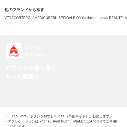
他のブランドから探す
VT
DECORTE
POLA
MEDICUBE
SHISEIDO
ALBION
Yunth
cle de peau BEAUTE
L
・「App Store」ボタンを押すとiTunes （外部サイト）が起動します。
・アプリケーションはiPhone、iPod touch、iPadまたはAndroidでご利用い
ただけます。