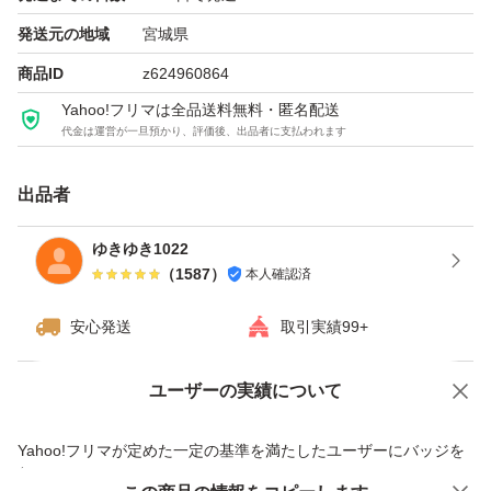
#セラミド
発送元の地域
宮城県
#保湿
商品ID
z624960864
Yahoo!フリマは全品送料無料・匿名配送
代金は運営が一旦預かり、評価後、出品者に支払われます
出品者
ゆきゆき1022
（
1587
）
本人確認済
安心発送
取引実績99+
ユーザーの実績について
価格の相談
商品への質問
商品への質問からの値下げ交渉、不適切なカテゴリ変更依頼は禁止です
Yahoo!フリマが定めた一定の基準を満たしたユーザーにバッジを
付与しています