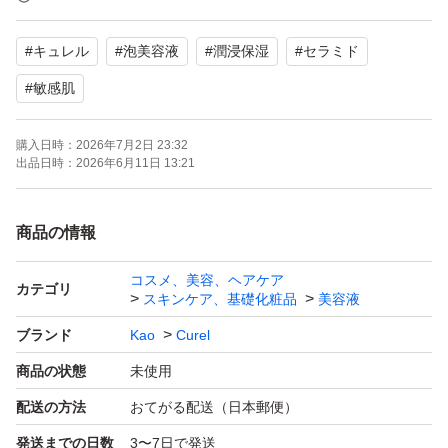
発送方法
#
キュレル
#
泡美容液
#
潤浸保湿
#
セラミド
『おてがる配送』
#
敏感肌
梱包
購入日時：
2026年7月2日 23:32
『宅急便コンパクト』
出品日時：
2026年6月11日 13:21
その他
商品の情報
『分からない事は必ず購入前に質問してください。』
『店舗で購入後、冷暗場所にて保管しておりました。』
コスメ、美容、ヘアケア
カテゴリ
スキンケア、基礎化粧品
美容液
ブランド
Kao
Curel
#キュレル
商品の状態
未使用
#花王
#美容液
配送の方法
おてがる配送（日本郵便）
#泡美容液
発送までの日数
3〜7日で発送