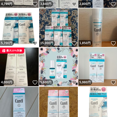
いいね！
いいね！
4,799
円
3,840
円
2,800
円
いいね！
いいね！
5,700
円
15,000
円
1,850
円
最大10%対象
いいね！
いいね！
4,000
円
5,600
円
5,980
円