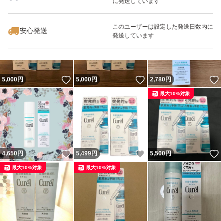
に発送しています
いいね！
いいね！
5,000
円
7,400
円
5,000
円
最大10%対象
最大10%対象
最大10%対象
このユーザーは設定した発送日数内に
安心発送
発送しています
いいね！
いいね！
5,000
円
5,000
円
2,780
円
最大10%対象
いいね！
いいね！
4,650
円
5,499
円
5,500
円
最大10%対象
最大10%対象