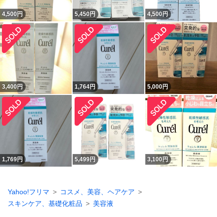
4,500
円
5,450
円
4,500
円
3,400
円
1,764
円
5,000
円
1,769
円
5,499
円
3,100
円
Yahoo!フリマ
コスメ、美容、ヘアケア
スキンケア、基礎化粧品
美容液