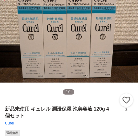
1
/
1
い
新品未使用 キュレル 潤浸保湿 泡美容液 120g 4
2
個セット
Curel
送料無料