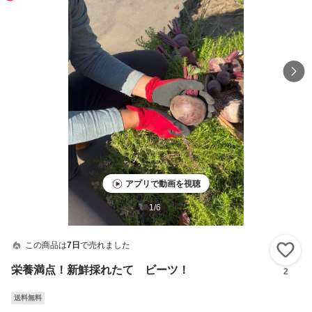
アプリで動画を視聴
1
/
6
この商品は
7日
で売れました
い
栄養満点！新鮮採れたて ビーツ！
2
送料無料