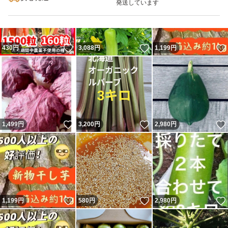
発送しています
いいね！
いいね！
430
円
3,088
円
1,199
円
いいね！
いいね！
1,499
円
3,200
円
2,980
円
いいね！
いいね！
1,199
円
580
円
2,980
円