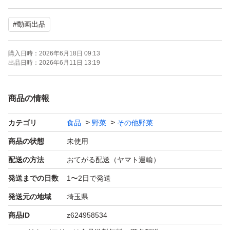
代表的なお料理は『ボルシチ』です
#
動画出品
食べる血液、食べる輸血などと言われているんくらい栄養
購入日時：
2026年6月18日 09:13
豊富！
出品日時：
2026年6月11日 13:19
ビーツの色素成分ベタシアニンの影響で尿や便が赤くな
る事もあります。
商品の情報
このベタシアニンという成分は高い抗酸化作用があり、
カテゴリ
食品
野菜
その他野菜
老化防止や疲れをとったりする効果やがん予防効果もある
と言われています
商品の状態
未使用
カリウム、ミネラル、ビタミン、食物繊維、そして注目
配送の方法
おてがる配送（ヤマト運輸）
成分一酸化窒素も含まれているのが魅力です
発送までの日数
1〜2日で発送
血流を良くして酸素や栄養を供給するので運動をしてい
発送元の地域
埼玉県
る人、アスリートにもパフォーマンス向上を期待し注目さ
商品ID
z624958534
れています