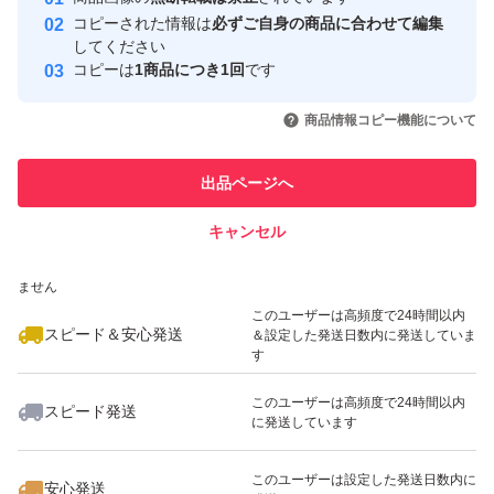
心・安全なユーザーです
ツにも含まれます。結石など気にされる方は1度にたくさ
コピーされた情報は
必ずご自身の商品に合わせて編集
取引実績
してください
ん食べるなどは控えて加減して召し上がってください
コピーは
1商品につき1回
です
このユーザーはYahoo!フリマの取
取引実績◯+
いいね！
いいね！
1,450
円
550
円
890
円
引を完了させた実績があります
商品情報コピー機能について
ボルシチなど、スープのほか
最大10%対象
マヨネーズと食べる。
このユーザーは他フリマサービス
他フリマ実績◯+
出品ページへ
での取引実績があります
好みのドレッシングで食べる。
キャンセル
スピード&安心発送
塩コショウで。
いいね！
いいね！
1,000
チーズとの相性良い！
※このバッジは実績に基づく表示であり、発送を保証しているものではあり
円
600
円
999
円
ません
ピクルスにして常備菜に。
このユーザーは高頻度で24時間以内
スピード＆安心発送
＆設定した発送日数内に発送していま
スムージーも人気。
す
このユーザーは高頻度で24時間以内
加熱してスライスしたものを冷凍しても変わらず美味しく
スピード発送
に発送しています
いいね！
いいね！
800
円
2,200
円
1,980
円
最大10%対象
最大10%対象
このユーザーは設定した発送日数内に
安心発送