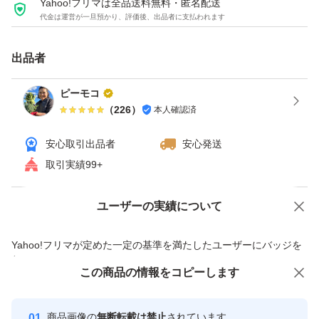
Yahoo!フリマは全品送料無料・匿名配送
代金は運営が一旦預かり、評価後、出品者に支払われます
輸入食材を扱うお店で水煮や缶詰を見かける事があります
出品者
がフレッシュビーツはなかなか見かないのでこの機会にい
かがでしょうか
ピーモコ
（
226
）
本人確認済
お味はごぼうのよう、と言われる方もいらっしゃいます。
安心取引出品者
安心発送
少しクセがあるのがまた美味しさです^_^
取引実績99+
生だとそのクセは感じませんでした。
ユーザーの実績について
価格の相談
商品への質問
生は人参の様なサクッとした食感ですので、細かい千切り
商品への質問からの値下げ交渉、不適切なカテゴリ変更依頼は禁止です
でサラダにサラダに混ぜると彩り良いかと思います
Yahoo!フリマが定めた一定の基準を満たしたユーザーにバッジを
付与しています
加熱すると生より甘みと風味が増します
この商品をみている人にオススメ
この商品の情報をコピーします
安心取引出品者
最大10%対象
最大10%対象
Yahoo!フリマの基準をクリアした安
ほうれんそうの仲間で、ほうれんそうのエグミ成分がビー
安心取引出品者
商品画像の
無断転載は禁止
されています