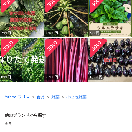
799
円
2,980
円
500
円
899
円
2,200
円
1,380
円
Yahoo!フリマ
食品
野菜
その他野菜
他のブランドから探す
全農