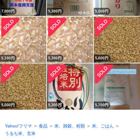
7,000
円
5,300
円
5,000
円
5,100
円
5,300
円
5,000
円
5,000
円
5,300
円
5,700
円
Yahoo!フリマ
食品
米、雑穀、粉類
米、ごはん
うるち米、玄米