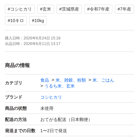
#
コシヒカリ
#
玄米
#
茨城県産
#
令和7年産
#
7年産
玄米を5キロずつ2袋にして発送致します。色彩選別機を
通しておりますが稀に若干黒い粒が混じることがありま
#
10キロ
#
10kg
す。
購入日時：
2026年6月24日 15:18
出品日時：
2026年6月11日 13:17
ふるさと納税や地元の保育園などにも卸している全て知っ
ている農家さんから直接仕入れた味も評判の良いコシヒカ
商品の情報
リですので安心してお召し上がりください。
食品
米、雑穀、粉類
米、ごはん
カテゴリ
うるち米、玄米
こちら精米していない玄米の商品です。
ブランド
コシヒカリ
玄米のまま召し上がるか7分つきなどお好みで精米してお
商品の状態
未使用
召し上がりください。
配送の方法
おてがる配送（日本郵便）
☆中米など小さい粒の米などは一切使用しておりません。
発送までの日数
1〜2日で発送