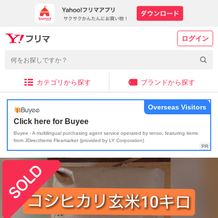
ログイン
カテゴリから探す
ブランドから探す
Overseas Visitors
Click here for Buyee
Buyee - A multilingual purchasing agent service operated by tenso, featuring items
from JDirectItems Fleamarket (provided by LY Corporation)