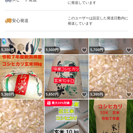
に発送しています
いいね！
いいね！
5,900
円
5,368
円
5,100
円
最大10%対象
このユーザーは設定した発送日数内に
安心発送
発送しています
いいね！
いいね！
5,300
円
5,500
円
5,700
円
いいね！
いいね！
5,380
円
5,650
円
5,300
円
最大10%対象