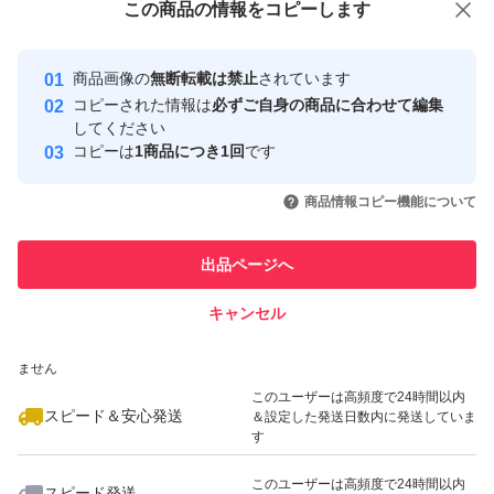
この商品をみている人にオススメ
この商品の情報をコピーします
安心取引出品者
最大10%対象
Yahoo!フリマの基準をクリアした安
安心取引出品者
商品画像の
無断転載は禁止
されています
心・安全なユーザーです
コピーされた情報は
必ずご自身の商品に合わせて編集
取引実績
してください
コピーは
1商品につき1回
です
このユーザーはYahoo!フリマの取
取引実績◯+
いいね！
いいね！
5,000
円
5,000
円
5,500
円
引を完了させた実績があります
商品情報コピー機能について
最大10%対象
最大10%対象
このユーザーは他フリマサービス
他フリマ実績◯+
出品ページへ
での取引実績があります
キャンセル
スピード&安心発送
いいね！
いいね！
5,500
※このバッジは実績に基づく表示であり、発送を保証しているものではあり
円
5,700
円
5,300
円
ません
最大10%対象
最大10%対象
最大10%対象
このユーザーは高頻度で24時間以内
スピード＆安心発送
＆設定した発送日数内に発送していま
す
このユーザーは高頻度で24時間以内
スピード発送