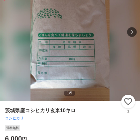
1
/
5
い
茨城県産コシヒカリ玄米10キロ
1
コシヒカリ
送料無料
6,000
円