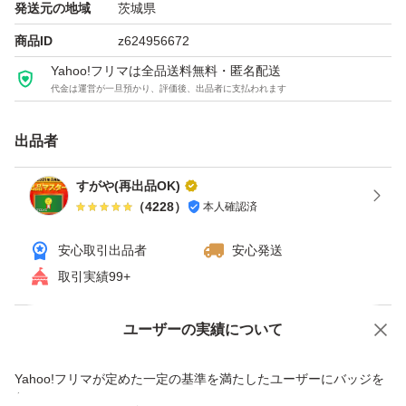
値引きは全て通知の上お断り致します。
発送元の地域
茨城県
商品ID
z624956672
※玄米を10キロを写真のような紙袋にいれて直接伝票を
Yahoo!フリマは全品送料無料・匿名配送
貼って発送致します。
代金は運営が一旦預かり、評価後、出品者に支払われます
出品者
他に精米したものや無洗米、最大25キロなどもご対応致
しますのでお問い合わせください。
すがや(再出品OK)
（
4228
）
本人確認済
安心取引出品者
安心発送
取引実績99+
ユーザーの実績について
価格の相談
商品への質問
商品への質問からの値下げ交渉、不適切なカテゴリ変更依頼は禁止です
Yahoo!フリマが定めた一定の基準を満たしたユーザーにバッジを
付与しています